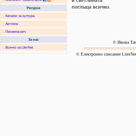
и светлината
поглъща всичко.
Ресурси
:.
Каталог за култура
:.
Артзона
:.
Писмена реч
За нас
© Ивона Тач
=================
:.
Всичко за LiterNet
© Електронно списание LiterNet