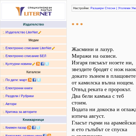
Настройки:
Разшири
Стесни
|
Уголеми
Ум
* * *
Издателство
:.
Издателство LiterNet
Медии
:.
Електронно списание LiterNet
Жасмини и лазур.
Миражи на оазиси.
:.
Електронно списание БЕЛ
Изгаря пясъкът нозете ни,
:.
Културни новини
звездите бродят с нож наок
Каталози
докато зъзнем в плащовете
:.
По дати
:
март
от камилска вълна нощем.
Отвъд реката е пророкът.
:.
Електронни книги
Два бели камъка с теб
:.
Раздели / Рубрики
стоим.
:.
Автори
Водата ни докосва и оглаж
:.
Критика за авторите
изтича август.
Книжарници
Гласът гърми на арамейски
:.
Книжен пазар
и ето гълъбът се спуска
:.
Книгосвят: сравни цени