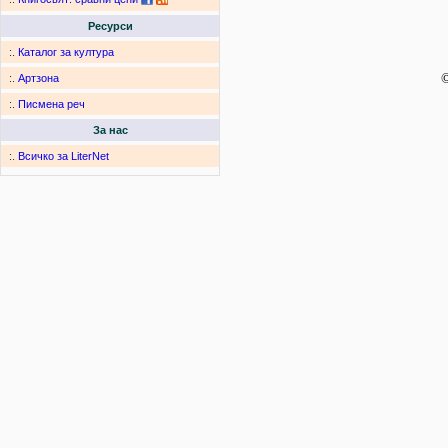
Ресурси
:.
Каталог за култура
©
:.
Артзона
:.
Писмена реч
За нас
:.
Всичко за LiterNet