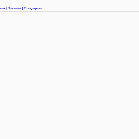
али
|
Потъмни
|
Стандартни