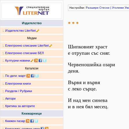
Настройки:
Разшири
Стесни
|
Уголеми
Ум
* * *
Издателство
:.
Издателство LiterNet
Медии
:.
Електронно списание LiterNet
Шипковият храст
е отрупан със сняг.
:.
Електронно списание БЕЛ
:.
Културни новини
Червеношийка озари
Каталози
деня.
:.
По дати
:
март
Вървя и вървя
:.
Електронни книги
с леко сърце.
:.
Раздели / Рубрики
:.
Автори
И над мен синева
и в нея бял месец.
:.
Критика за авторите
Книжарници
:.
Книжен пазар
:.
Книгосвят: сравни цени