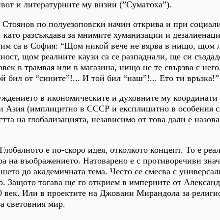
ивот и литературните му визии (”Суматоха”).
 Стоянов по полуезоповски начин открива и при социал
, като разсъждава за мнимите хуманизации и дезалиенаци
Рим са в София: “Щом никой вече не вярва в нищо, щом 
ност, щом реалните каузи са се разпаднали, ще си създа
век в трамвая или в магазина, нищо не те свързва с него.
й бил от “сините”!... И той бил “наш”!... Ето ти връзка!”
уждението в икономическите и духовните му координати 
 и Азия (имплицитно в СССР и експлицитно в особения с
стта на глобализацията, независимо от това дали е назова
Глобалното е по-скоро идея, отколкото концепт. То е реал
ра на въображението. Натоварено е с противоречиви зна
ишето до академичната тема. Често се смесва с универсал
о. Защото тогава ще го открием в империите от Алексан
0 век. Или в проектите на Джовани Мирандола за религи
за световния мир.