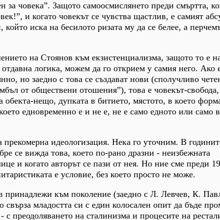
ен за човека”. Защото самоосмислянето преди смъртта, ко
овек!”, и когато човекът се чувства щастлив, е самият аб
 който иска на бесилото ризата му да се белее, а перчемъ
нието на Стоянов към екзистенциализма, защото то е на
 отдавна логика, можем да го открием у самия него. Ако 
нно, но заедно с това се създават нови (сполучливо чете
мбъл от обществени отошения”), това е човекът-свобода,
а обекта-нещо, дупката в битието, мястото, в което форм
 което едновременно е и не е, не е само едното или само в
а прекомерна идеологизация. Нека го уточним. В годинит
бре се вижда това, което по-рано дразни - неизбежната
ице и когато авторът се пази от нея. Но ние сме преди 198
итаристиката е условие, без което просто не може.
 принадлежи към поколение (заедно с Л. Левчев, К. Пав
то свърза младостта си с един колосален опит да бъде пр
 - с преодоляването на сталинизма и процесите на рестал