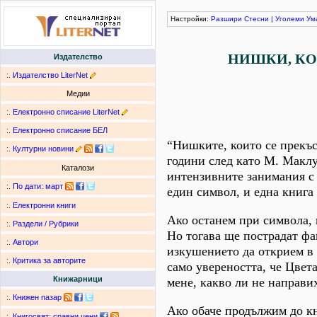
Настройки:
Разшири
Стесни
|
Уголеми
Ум
НИШКИ, КО
Издателство
:.
Издателство LiterNet
Медии
:.
Електронно списание LiterNet
:.
Електронно списание БЕЛ
“Нишките, които се прекъсв
:.
Културни новини
години след като М. Маклу
Каталози
интензивните занимания с 
:.
По дати
:
март
един символ, и една книга
:.
Електронни книги
Ако останем при символа, 
:.
Раздели / Рубрики
Но тогава ще пострадат фа
:.
Автори
изкушението да открием в 1
:.
Критика за авторите
само увереността, че Цвет
Книжарници
мене, какво ли не направиха
:.
Книжен пазар
Ако обаче продължим до кн
:.
Книгосвят: сравни цени