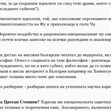
ия, за да съхраниш идеалите си след тези драми, които 
следните събития”).
лигентните идеолози, той, ако използваме персонажите м
тивоположността на Фу и превъзхожда в пъти Чу.
 Вероятно въздейства и рационално-емоционалният му ези
ти почти всички шансове на всички разгледани и анализи
я достъп на масовия български читател до модерната, в
софия. Отнел е същината на тази философия - разглежда
чуждението, но не и като субект, който желае да го осми
окия и висок авторитет в България например на Хемингу
жат толкова много поне две поколения.
но разбиране - разбирам цената на успешната научна кари
 на Цветан Стоянов?
Харесва ми емоционалната оцветено
и техники в теоретичния език. Ангажирането, вълнениет