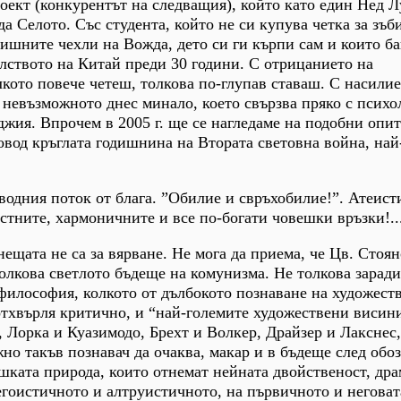
оект (конкурентът на следващия), който като един Нед Л
а Селото. Със студента, който не си купува четка за зъби
дишните чехли на Вожда, дето си ги кърпи сам и които б
лството на Китай преди 30 години. С отрицанието на
лкото повече четеш, толкова по-глупав ставаш. С насилие
 невъзможното днес минало, което свързва пряко с психо
жия. Впрочем в 2005 г. ще се нагледаме на подобни опит
вод кръглата годишнина на Втората световна война, на
водния поток от блага. ”Обилие и свръхобилие!”. Атеис
стните, хармоничните и все по-богати човешки връзки!..
ещата не са за вярване. Не мога да приема, че Цв. Стоян
олкова светлото бъдеще на комунизма. Не толкова заради
философия, колкото от дълбокото познаване на художест
 отхвърля критично, и “най-големите художествени висин
, Лорка и Куазимодо, Брехт и Волкер, Драйзер и Лакснес
жно такъв познавач да очаква, макар и в бъдеще след обо
ката природа, които отнемат нейната двойственост, дра
егоистичното и алтруистичното, на първичното и неговат