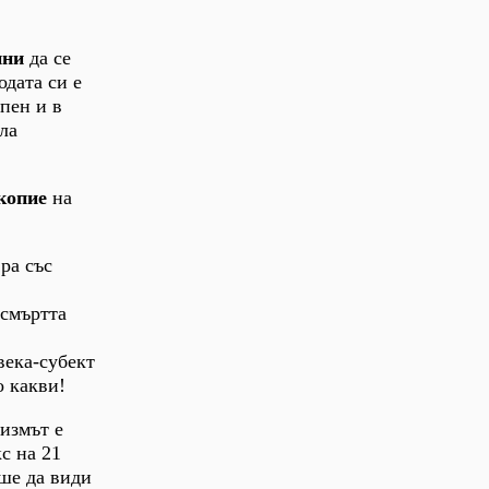
ини
да се
одата си е
епен и в
ла
окопие
на
ра със
 смъртта
века-субект
о какви!
измът е
с на 21
ше да види