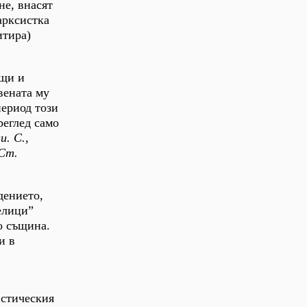
е, внасят
арксистка
итира)
бщи и
вената му
период този
реглед само
. С.,
 Ст.
дението,
елици”
о същина.
и в
истическия