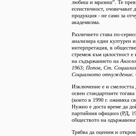
любиш и мразиш”. Те прев
есеистичност, очовечават 
продукция - не само за отч
академизма.
Различието става по-серио
анализира един културен 
интерпретация, в обществе
стремеж към цялостност е 
на съдържанието на
Ангело
1963; Попов, Ст. Социали
Социалното отчуждение. С
Изключение е и смелостта 
освен стандартните тогав
(които в 1990 г. оживяха 
Нужно е доста време да до
партийния официоз (РД, 19
обществото на одържавенат
Трябва да оценим и откро