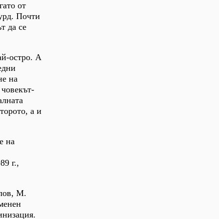
гато от
сурд. Почти
т да се
й-остро. А
едни
не на
 човекът-
алната
торото, а и
е на
9 г.,
лов, М.
оменен
инизация.