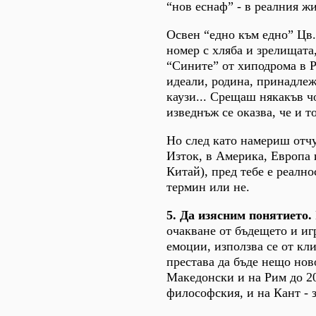
“нов еснаф” - в реалния ж
Освен “едно към едно” Цв.
номер с хляба и зрелищата
“Сините” от хиподрома в 
идеали, родина, принадлеж
каузи... Срещаш някакъв чо
изведнъж се оказва, че и то
Но след като намериш отч
Изток, в Америка, Европа
Китай), пред тебе е реално
термин или не.
5. Да изясним понятието.
очакване от бъдещето и иг
емоции, използва се от кл
престава да бъде нещо нов
Македонски и на Рим до 2
философския, и на Кант - 