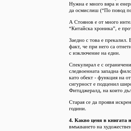
Нужна е много вяра и енерг
да осмислиш (“По повод по
А Стоянов е от много инте
“Китайска хроника”, е про
Заедно с това е прекалил.
факт, че при него са отне
с изключение на един.
Спекулирал е с ограничени
следвоенната западна фило
като обект - функция на от
сигурност е подценил шир
Фитцджералд, на които дъл
Старая се да проявя искре
години.
4. Какво ценя в книгата
вмъкването на художествен