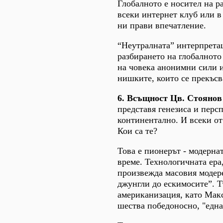
Глобалното е носител на р
всеки интернет клуб или в 
ни прави впечатление.
“Неутралната” интерпрета
разбирането на глобалното
на човека анонимни сили и
нишките, които се прекъсв
6. Всъщност Цв. Стоянов 
представя генезиса и перс
континентално. И всеки от
Кои са те?
Това е пионерът - модерна
време. Технологичната ера
произвежда масовия модере
джунгли до ескимосите”. Тъ
американизация, като Мак
шества победоносно, "една