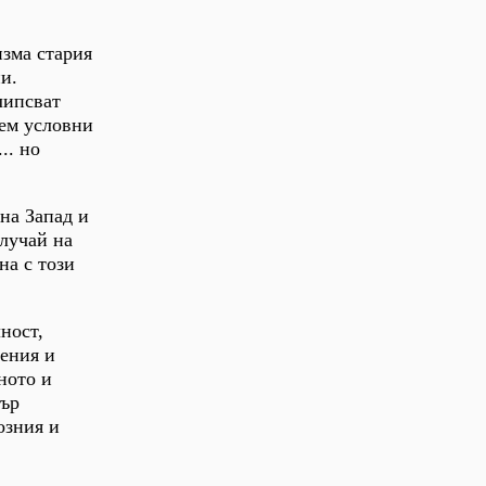
изма стария
и.
липсват
дем условни
.. но
на Запад и
лучай на
на с този
ност,
чения и
ното и
дър
озния и