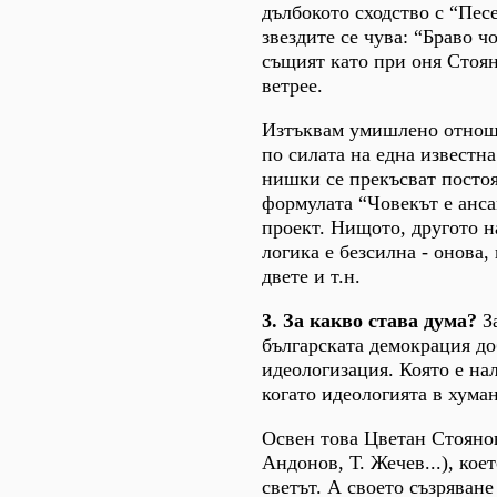
дълбокото сходство с “Пес
звездите се чува: “Браво ч
същият като при оня Стоян,
ветрее.
Изтъквам умишлено отноше
по силата на една известна
нишки се прекъсват постоя
формулата “Човекът е анса
проект. Нищото, другото н
логика е безсилна - онова,
двете и т.н.
3. За какво става дума?
З
българската демокрация до
идеологизация. Която е нал
когато идеологията в хуман
Освен това Цветан Стоянов
Андонов, Т. Жечев...), кое
светът. А своето съзряване