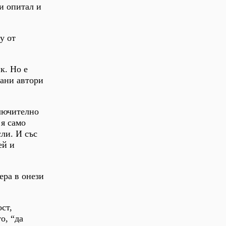
си опитал и
у от
к. Но е
рани автори
ключително
 я само
сли. И със
ей и
ера в онези
ст,
о, “да