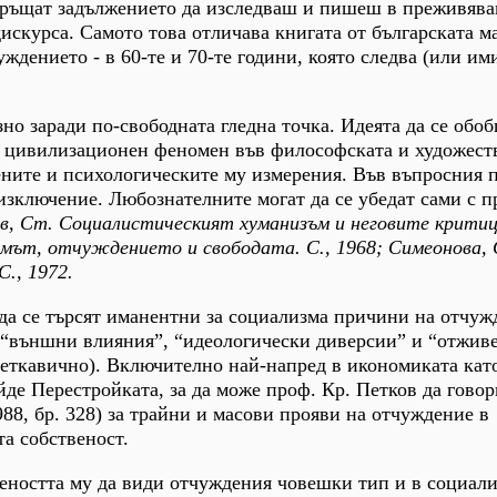
ръщат задължението да изследваш и пишеш в преживяван
дискурса. Самото това отличава книгата от българската м
уждението - в 60-те и 70-те години, която следва (или им
зно заради по-свободната гледна точка. Идеята да се обо
и цивилизационен феномен във философската и художест
ните и психологическите му измерения. Във въпросния 
изключение. Любознателните могат да се убедат сами с п
в, Ст. Социалистическият хуманизъм и неговите критици
змът, отчуждението и свободата. С., 1968; Симеонова,
., 1972.
да се търсят иманентни за социализма причини на отчуж
а “външни влияния”, “идеологически диверсии” и “отжив
светкавично). Включително най-напред в икономиката кат
йде Перестройката, за да може проф. Кр. Петков да говор
88, бр. 328) за трайни и масови прояви на отчуждение в
а собственост.
веността му да види отчуждения човешки тип и в социал