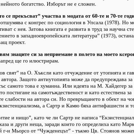
 нейното богатство. Изборът не е сложен.
о се прекъсват” участва в модата от 60-те и 70-те год
 отшумява с конгрес по социология в Упсала (1978). Но м
тиват с нея. Затова книгата е развита в труд за научна ст
нието в западноевропейската литература” (1973), остана
ващ проект.
авям знаците си за неприемане в полето на моето ксер
напред ще го илюстрирам.
в свят” на О. Хъксли като отчуждение от утопията и гав
 автора. Защото антиутопията може да предупреждава за
ъс самото това е хуманна. Или идеята на М. Хайдегер за
то постигане на самотъждественост и като естествена за
 слабости на автора си. Но превръщането в обект на чо
 екзистенциализма, а Сартр и Камю бяха антифашисти и т
итие и нищо”, като че ли Сартр не написа “Екзистенциал
каза и други неща, заради които го определиха като Марк
й г-н Мьорсо от “Чужденецът” - тъкмо Цв. Стоянов може