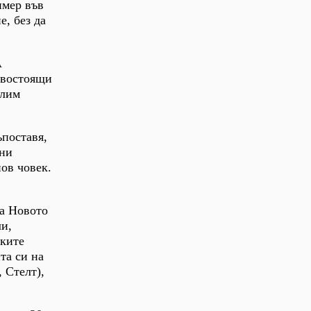
имер във
е, без да
А
ивостоящи
слим
поставя,
ани
ов човек.
на Новото
ли,
ските
та си на
 Стелт),