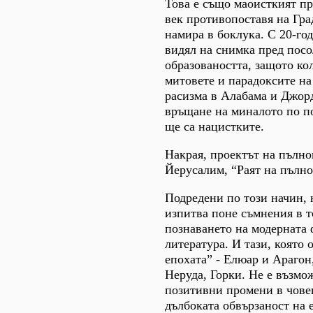
Това е също маоисткият пр
век противопоставя на Град
намира в боклука. С 20-го
видял на снимка пред посо
образоваността, защото ко
митовете и парадоксите на
расизма в Алабама и Джорд
връщане на миналото по по
ще са нацистките.
Накрая, проектът на пълно
Йерусалим, “Раят на пълно
Подредени по този начин, н
изпитва поне съмнения в т
познаването на модерната 
литература. И тази, която
епохата” - Елюар и Арагон
Неруда, Горки. Не е възмо
позитивни промени в човеш
дълбоката обвързаност на 