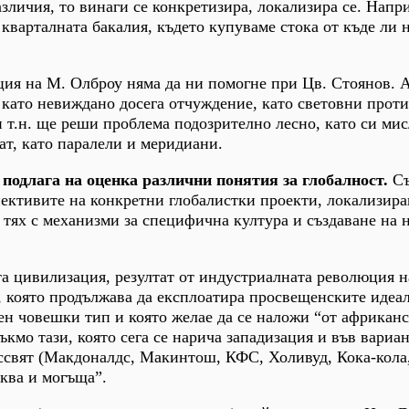
азличия, то винаги се конкретизира, локализира се. Напр
кварталната бакалия, където купуваме стока от къде ли н
ция на М. Олброу няма да ни помогне при Цв. Стоянов. 
 като невиждано досега отчуждение, като световни прот
 т.н. ще реши проблема подозрително лесно, като си ми
ат, като паралели и меридиани.
подлага на оценка различни понятия за глобалност.
Съ
пективите на конкретни глобалистки проекти, локализир
 тях с механизми за специфична култура и създаване на н
та цивилизация, резултат от индустриалната революция 
, която продължава да експлоатира просвещенските идеа
н човешки тип и която желае да се наложи “от африкан
кмо тази, която сега се нарича западизация и във вариан
ссвят (Макдоналдс, Макинтош, КФС, Холивуд, Кока-кола,
ква и могъща”.