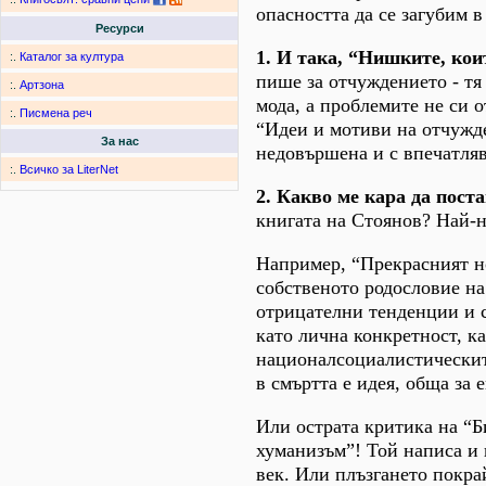
опасността да се загубим в
Ресурси
1. И така, “Нишките, коит
:.
Каталог за култура
пише за отчуждението - тя
:.
Артзона
мода, а проблемите не си о
:.
Писмена реч
“Идеи и мотиви на отчужде
За нас
недовършена и с впечатля
:.
Всичко за LiterNet
2. Какво ме кара да пост
книгата на Стоянов? Най-
Например, “Прекрасният но
собственото родословие на
отрицателни тенденции и с
като лична конкретност, ка
националсоциалистическите
в смъртта е идея, обща за
Или острата критика на “Б
хуманизъм”! Той написа и 
век. Или плъзгането покра