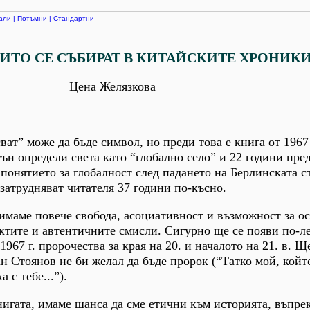
али
|
Потъмни
|
Стандартни
ИТО СЕ СЪБИРАТ В КИТАЙСКИТЕ ХРОНИК
Цена Желязкова
ат” може да бъде символ, но преди това е книга от 1967 г
ън определи света като “глобално село” и 22 години пре
понятието за глобалност след падането на Берлинската с
 затрудняват читателя 37 години по-късно.
имаме повече свобода, асоциативност и възможност за о
ктите и автентичните смисли. Сигурно ще се появи по-л
967 г. пророчества за края на 20. и началото на 21. в. Щ
ан Стоянов не би желал да бъде пророк (“Татко мой, койт
 с тебе...”).
игата, имаме шанса да сме етични към историята, въпре