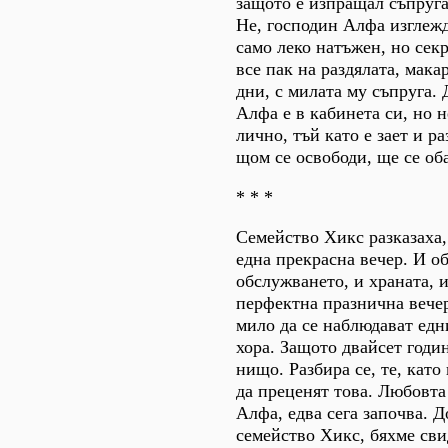
защото е изпращал съпруга
Не, господин Алфа изглежд
само леко натъжен, но секр
все пак на раздялата, мака
дни, с милата му съпруга. 
Алфа е в кабинета си, но н
лично, тъй като е зает и ра
щом се освободи, ще се об
* * *
Семейство Хикс разказаха, 
една прекрасна вечер. И об
обслужването, и храната, 
перфектна празнична вечер
мило да се наблюдават ед
хора. Защото двайсет годи
нищо. Разбира се, те, като
да преценят това. Любовта
Алфа, едва сега започва. Д
семейство Хикс, бяхме свид