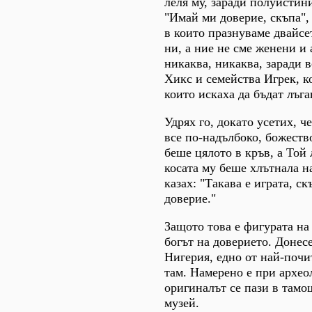
леля му, заради полуистин
"Имай ми доверие, скъпа", 
в които празнуваме двайсе
ни, а ние не сме женени и 
никаква, никаква, заради 
Хикс и семейства Игрек, к
които искаха да бъдат лъга
Удрях го, докато усетих, ч
все по-надълбоко, божеств
беше цялото в кръв, а Той
косата му беше хлътнала н
казах: "Такава е играта, ск
доверие."
Защото това е фигурата на
богът на доверието. Донесе
Нигерия, едно от най-почи
там. Намерено е при архео
оригиналът се пази в там
музей.