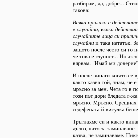
разбирам, да, добре... Ст
такова:
Всяка прилика с действите
е случайна, всяка действи
случайните лица си прилич
случайни
и така нататък. З
защото после често си го п
че това е глупост... Но аз 
вярвам. "Имай ми доверие"
И после винаги когато се 
както казва той, знам, че 
мръсно за мен. Чета го в п
този път дори бледата г-ж
мръсно. Мръсно. Срещнах 
седефената й висулка беше
Тръгнахме си и както вина
дълго, като за заминаване.
казва, че заминаваме. Ник