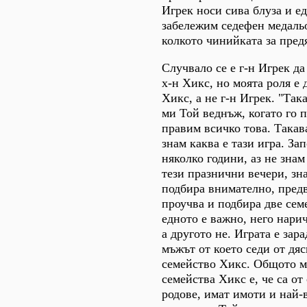
Игрек носи сива блуза и е
забележим седефен медаль
колкото чинийката за пред
Случвало се е г-н Игрек да
х-н Хикс, но моята роля е 
Хикс, а не г-н Игрек. "Така
ми Той веднъж, когато го 
правим всичко това. Такава
знам каква е тази игра. За
няколко години, аз не знам
тези празнични вечери, зна
подбира внимателно, пред
проучва и подбира две семе
едното е важно, него нари
а другото не. Играта е зар
мъжът от което седи от дяс
семейство Хикс. Общото 
семейства Хикс е, че са от
родове, имат имоти и най-