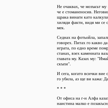
Не очаквах, че мозъкът му 
че е стоманеносив. Негови
щрака винаги като калкула
хиляди факти, видя ми се с
мек.
Седнах на фотьойла, запал
говорех. Питах го какво да
играта, по едно време помр
станах, взех каменната ваз
главата му. Казах му: "Има
скъпи".
И сега, когато всички вие 
го убила, аз ще ви кажа: Да
* * *
От офиса на г-н Алфа казах
наистина малко е позакъсня