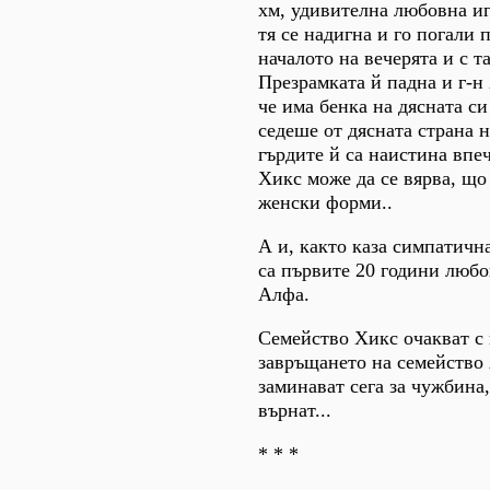
хм, удивителна любовна иг
тя се надигна и го погали 
началото на вечерята и с т
Презрамката й падна и г-н 
че има бенка на дясната си
седеше от дясната страна 
гърдите й са наистина впеч
Хикс може да се вярва, що 
женски форми..
А и, както каза симпатична
са първите 20 години любо
Алфа.
Семейство Хикс очакват с
завръщането на семейство 
заминават сега за чужбина,
върнат...
* * *