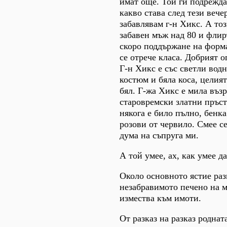
имат още. Той ги подрежда 
какво става след тези вече
забавлявам г-н Хикс. А тоз
забавен мъж над 80 и флир
скоро поддържане на форма
се отрече класа. Добрият о
Г-н Хикс е със светли водн
костюм и бяла коса, целия
бял. Г-жа Хикс е мила възр
старовремски златни пръст
някога е било пълно, бенка
розови от червило. Смее се
дума на съпруга ми.
А той умее, ах, как умее д
Около основното ястие раз
незабравимото печено на м
измества към имоти.
От разказ на разказ роднат