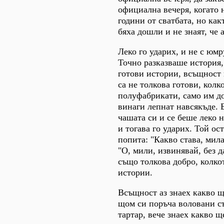
официална вечеря, когато 
години от сватбата, но какт
бяха дошли и не знаят, че а
Леко го ударих, и не с юмру
Точно разказваше история,
готови истории, всъщност
са не толкова готови, колк
полуфабрикати, само им д
винаги лепнат навсякъде. 
чашата си и се беше леко 
и тогава го ударих. Той ос
попита: "Какво става, мила
"О, мили, извинявай, без д
също толкова добро, колко
истории.
Всъщност аз знаех какво 
щом си поръча воловани съ
тартар, вече знаех какво щ