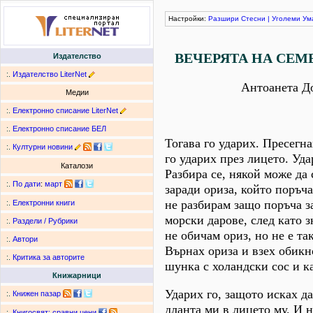
Настройки:
Разшири
Стесни
|
Уголеми
Ум
ВЕЧЕРЯТА НА СЕМ
Издателство
:.
Издателство LiterNet
Антоанета Д
Медии
:.
Електронно списание LiterNet
:.
Електронно списание БЕЛ
Toгава го ударих. Пресегна
:.
Културни новини
го ударих през лицето. Уда
Каталози
Разбира се, някой може да 
:.
По дати
:
март
заради ориза, който поръча
не разбирам защо поръча з
:.
Електронни книги
морски дарове, след като з
:.
Раздели / Рубрики
не обичам ориз, но не е так
:.
Автори
Върнах ориза и взех обик
:.
Критика за авторите
шунка c холандcки соc и к
Книжарници
Ударих го, защото исках да
:.
Книжен пазар
дланта ми в лицето му. И н
:.
Книгосвят: сравни цени