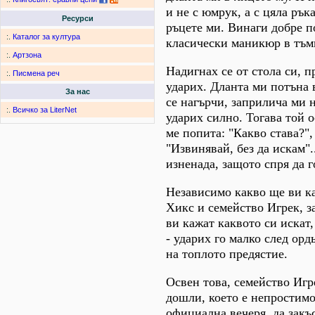
и не с юмрук, а с цяла рък
Ресурси
ръцете ми. Винаги добре п
:.
Каталог за култура
класически маникюр в тъм
:.
Артзона
Надигнах се от стола си, п
:.
Писмена реч
ударих. Дланта ми потъна 
За нас
се нагърчи, заприлича ми на
:.
Всичко за LiterNet
ударих силно. Тогава той 
ме попита: "Какво става?",
"Извинявай, без да искам".
изненада, защото спря да г
Независимо какво ще ви к
Хикс и семейство Игрек, з
ви кажат каквото си искат,
- ударих го малко след орд
на топлото предястие.
Освен това, семейство Игр
дошли, което е непростимо
официална вечеря, да закъс