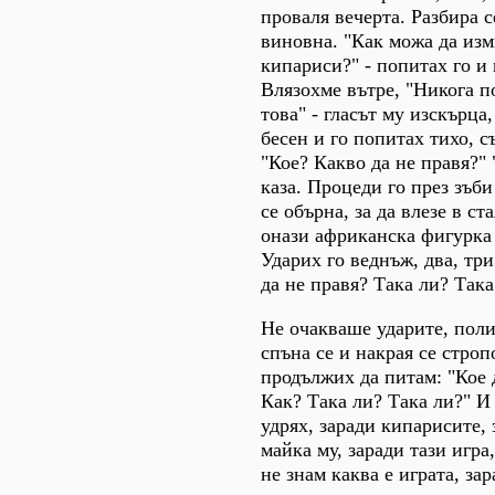
проваля вечерта. Разбира с
виновна. "Как можа да из
кипариси?" - попитах го и
Влязохме вътре, "Никога п
това" - гласът му изскърца, 
бесен и го попитах тихо, с
"Кое? Какво да не правя?" 
каза. Процеди го през зъб
се обърна, за да влезе в ста
онази африканска фигурка
Ударих го веднъж, два, три
да не правя? Така ли? Така
Не очакваше ударите, поли
спъна се и накрая се стропо
продължих да питам: "Кое 
Как? Така ли? Така ли?" И 
удрях, заради кипарисите,
майка му, заради тази игра,
не знам каква е играта, за