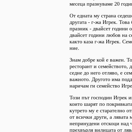
месеца празнуваме 20 годи
От едната му страна седеше
другата - г-жа Игрек. Тов
празник - двайсет години 
двайсет години любов на 
както каза г-жа Игрек. Се
ние.
Знам добре кой е важен. Т
ресторант и семейството, д
седне до него отляво, е се
важното. Другото има под
наричам ги семейство Игре
Този път господин Игрек и
които шарят по покривката
кутрето му е старателно от
от всички други, а лявата
непринудени отскоци над 
прехвърля вилицата от лява