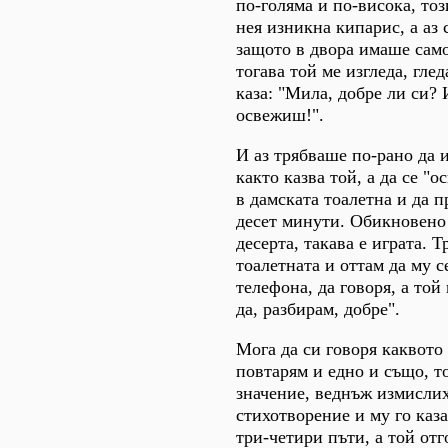
по-голяма и по-висока, тоз
нея изникна кипарис, а аз 
защото в двора имаше само
тогава той ме изгледа, глед
каза: "Мила, добре ли си? 
освежиш!".
И аз трябваше по-рано да и
както казва той, а да се "о
в дамската тоалетна и да 
десет минути. Обикновено 
десерта, такава е играта. Т
тоалетната и оттам да му с
телефона, да говоря, а той 
да, разбирам, добре".
Мога да си говоря каквото 
повтарям и едно и също, т
значение, веднъж измисли
стихотворение и му го каза
три-четири пъти, а той отг