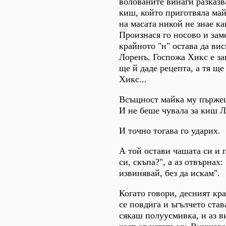
волованите винаги разказв
киш, който приготвяла ма
на масата никой не знае ка
Произнася го носово и зам
крайното "н" остава да вис
Лоренъ. Госпожа Хикс е за
ще й даде рецепта, а тя ще
Хикс...
Всъщност майка му пърже
И не беше чувала за киш Л
И точно тогава го ударих.
А той остави чашата си и 
си, скъпа?", а аз отвърнах:
извинявай, без да искам".
Когато говори, десният кр
се повдига и ъгълчето ста
сякаш полуусмивка, и аз в