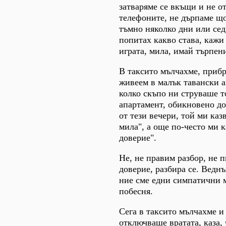
затваряме се вкъщи и не о
телефоните, не дърпаме що
тъмно няколко дни или се
попитах какво става, кажи
играта, мила, имай търпени
В таксито мълчахме, приб
живеем в малък тавански а
колко скъпо ни струваше т
апартамент, обикновено до
от тези вечери, той ми каз
мила", а още по-често ми 
доверие".
Не, не правим разбор, не 
доверие, разбира се. Веднъ
ние сме едни симпатични 
побесня.
Сега в таксито мълчахме и
отключваше вратата, каза, 