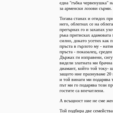
една "гъбка червенушка" н
за арменски лозови сърми.
Тогава станах и отидох при
него, облегнах се на облега
прегърнах го и захапах ухот
ръка притисках адамовата 
силно, докато усетих как 
пръста в гърлото му - нати
пръста - показалец, среден
Държах ги изправени, сигу
видели златната ми брачна
диамант, който той току- 
защото ние празнуваме 20 
и той винаги ми подарява 
път ми го подарява този пр
гостите са впечатлени.
А всъщност ние не сме же
Той подбира две семейства