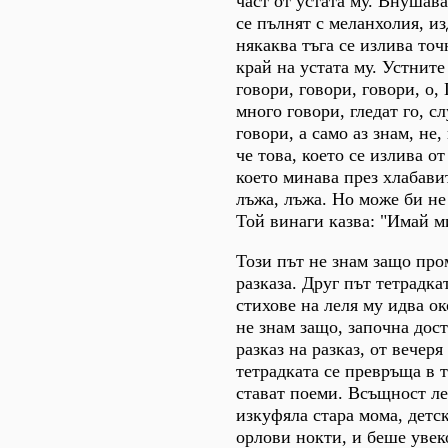
част от устата му. Внушава
се пълнят с меланхолия, из
някаква тъга се излива то
край на устата му. Устните
говори, говори, говори, o,
много говори, гледат го, с
говори, а само аз знам, не,
че това, което се излива от
което минава през хлабавит
лъжа, лъжа. Но може би не
Той винаги казва: "Имай м
Този път не знам защо про
разказа. Друг път тетрадка
стихове на леля му идва око
не знам защо, започна дост
разказ на разказ, от вечеря
тетрадката се превръща в т
стават поеми. Всъщност л
изкуфяла стара мома, детс
орлови нокти, и беше уве