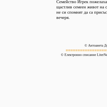
Семейство Игрек пожелаха
щастлив семеен живот на 
не си спомнят да са присъс
вечеря.
© Антоанета Д
=================
© Електронно списание LiterNet