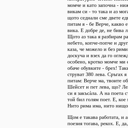
момче и като започна - ниж
викам си - то така и аз мо
щото седнали сме двете едн
питам я - бе Верче, какво 
вика. Е добре де, не бива 
Щото аз така я разбирам ра
небето, копче-попче и друг
каза, че можело и без рим
доскуча и взех да го огле
особено, кротко момче ми 
обаче обувките - брех! Так
струват 380 лева. Сръгах я
питам: Верче ма, твоите о
Шейсет и пет лева, що? Ле
си я закъсàла. А на поета с
той бил голям поет. Е, кое
Нито рима има, нито нищо
Щом е такава работата, и 
поезия тогава, рекох. Е, да