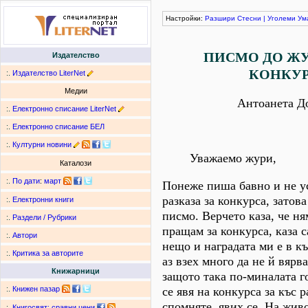
Настройки:
Разшири
Стесни
|
Уголеми
Ум
ПИСМО ДО ЖУ
Издателство
КОНКУ
:.
Издателство LiterNet
Медии
Антоанета Д
:.
Електронно списание LiterNet
:.
Електронно списание БЕЛ
:.
Културни новини
Уважаемо жури,
Каталози
:.
По дати
:
март
Понеже пиша бавно и не у
разказа за конкурса, затов
:.
Електронни книги
писмо. Верчето каза, че н
:.
Раздели / Рубрики
пращам за конкурса, каза 
:.
Автори
нещо и наградата ми е в к
:.
Критика за авторите
аз взех много да не й вярв
Книжарници
защото така по-миналата г
се явя на конкурса за къс р
:.
Книжен пазар
спомняте, явих се. На жив
:.
Книгосвят: сравни цени