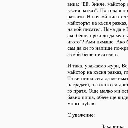
вика: "Ей, Зинче, майстор 
късия разказ". По това я по
разкази. На някой писател 
майсторът на късия разказ,
на кой писател. Няма да е
ако беше, щяха ли да му с
игото"? Ами нямаше. Ако 
сам да си го напише по-кр
аз кой беше писателят.
И така, уважаемо жури, Вер
майстор на късия разказ, п
Та ви пиша сега да ме има
наградата, а аз като си до
го пратя. Още малко ми ос
бавно пиша, обаче ще видит
много хубав.
С уважение:
Захаринка