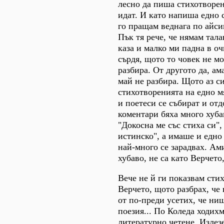
лесно да пиша стихотворе
идат. И като напиша едно 
го пращам веднага по айси
Пък тя рече, че нямам тала
каза и малко ми падна в оч
сърдя, щото то човек не мо
разбира. От другото да, ам
май не разбира. Щото аз с
стихотворенията на едно м
и поетеси се събират и от
коментари бяха много хуб
"Докосна ме със стиха си",
истинско", а имаше и едно
най-много се зарадвах. Ам
хубаво, не са като Верчето,
Вече не й ги показвам сти
Верчето, щото разбрах, че
от по-преди усетих, че ни
поезия... По Коледа ходихм
литературно четене. Излез