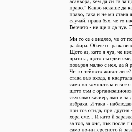
асаньора, хем да си ги защ
право." Какво искаше да к
право, така и не ми стана 
случай, права бях, че го н
Верчето - не ще и да чуе. 
Ми то се е видяло, че от п
разбира. Обаче от разкази 
Щото аз, като я чуя, че из
вратата, щото съседки сме, 
повървя малко с нея, да й 
Че то нейното живот ли е?
става във входа, в квартала
само на компютъра и все с 
щото съм с организационен
съм само касиер, ами и за
избраха. И така - наблюда
при тоз отида, при другия -
хора сме... И като й заразк
за тоя, за оня, пък после т’
само по-интересното й разк