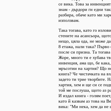
се вика. Това за инвенцият
знам - дърдори ги едни так
разбира, обаче като ми хар
използвам.
Така тогава, като го излов
стените на асансьора, щото
нещо, цяла ода, не може да
8 етажа, нали така? Първо
после си призна. Та тогава
Жоре, много ти е хубава т
инвенция, ама що, бе кака
мръсотии на хартия? Що н
книга? Че чистачката на вх
задето ти трие творбите. 
хартия, хем и ще си се по
той ме послуша, щото аз р
И издал книга - голям поет,
като й казвам аз това на Ве
вика: "Ми нека, хем да не 