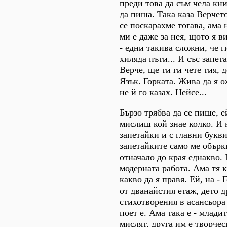
преди това да съм чела кн
да пиша. Така каза Верчет
се поскарахме тогава, ама 
ми е даже за нея, щото я 
- едни такива сложни, че г
хиляда пъти... И със запет
Верче, ще ти ги чете тия, 
Язък. Горката. Жива да я 
не й го казах. Нейсе...
Бързо трябва да се пише, е
мислиш кой знае колко. И 
запетайки и с главни букв
запетайките само ме обърк
отначало до края еднакво. 
модерната работа. Ама тя к
какво да я правя. Ей, на -
от дванайстия етаж, дето 
стихотворения в асансьора 
поет е. Ама така е - младит
мислят, друга им е творчес