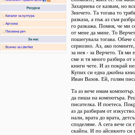
Захариева се казвам, но вс
Ресурси
Зинчето. Та тогава то тряб
:.
Каталог за култура
разказа, а пък аз съм разбр
:.
Артзона
го разкажа. Помня, че ми с
от мене да мине. То Верчет
:.
Писмена реч
пошегувала тогава. Обаче се
За нас
сериозно. Аз, ако помните,
:.
Всичко за LiterNet
за нея - за Верчето. Тя ми 
сме и тя много разбира от 
книги чете. И аз покрай не
Купих си една джобна кни
Иван Вазов. Ей, голям пис
Та аз вече имам компютър.
да пиша на компютъра. Ре
писателка. И поетеса. Пок
аз да разбирам от изкуств
нали, врата до врата, детс
споделяме. А сега вече си 
скайпа. И по айсикюто си