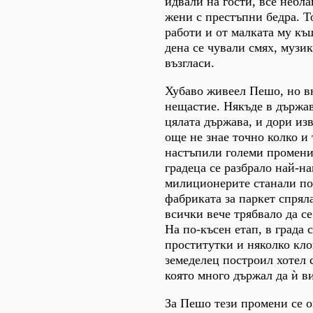
идвали на гости, все небл
жени с престъпни бедра. Т
работи и от малката му къ
дена се чували смях, музик
възгласи.
Хубаво живеел Пешо, но в
нещастие. Някъде в държав
цялата държава, и дори изв
още не знае точно колко и 
настъпили големи промени
градеца се разбрало най-на
милиционерите станали по
фабриката за паркет спрял
всички вече трябвало да се
На по-късен етап, в града 
проститутки и няколко кло
земеделец построил хотел 
която много държал да ѝ ви
За Пешо тези промени се о