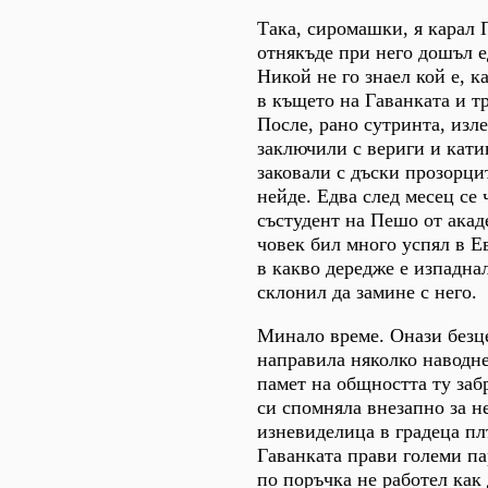
Така, сиромашки, я карал 
отнякъде при него дошъл 
Никой не го знаел кой е, к
в къщето на Гаванката и т
После, рано сутринта, изле
заключили с вериги и кати
заковали с дъски прозорци
нейде. Едва след месец се 
състудент на Пешо от акад
човек бил много успял в Е
в какво дередже е изпаднал
склонил да замине с него.
Минало време. Онази безц
направила няколко наводн
памет на общността ту заб
си спомняла внезапно за не
изневиделица в градеца пл
Гаванката прави големи па
по поръчка не работел как 