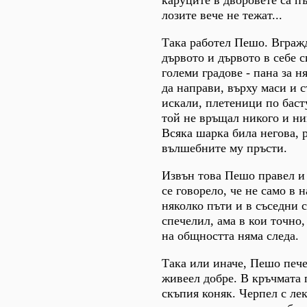
лозите вече не тежат...
Така работел Пешо. Вгражд
дървото и дървото в себе с
големи градове - пана за н
да направи, върху маси и 
искали, плетеници по баст
той не връщал никого и ни
Всяка шарка била негова, 
вълшебните му пръсти.
Извън това Пешо правел и
се говорело, че не само в 
няколко пъти и в съседни 
спечелил, ама в кои точно,
на общността няма следа.
Така или иначе, Пешо пече
живеел добре. В кръчмата 
скъпия коняк. Черпел с ле