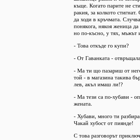
къще. Когато парите не ст
ракия, за колкото стигнат.
да ходи в кръчмата. Случва
понякога, някоя женица да
но по-късно, у тях, мъжът 
- Това откъде го купи?
- От Гаванката - отвръщала
- Ма ти що пазариш от него
той - в магазина такива бъ
лев, акъл имаш ли!?
- Ма тези са по-хубави - о
жената.
- Хубави, много ти разбира
Чакай хубост от пиянде!
С това разговорът приключ