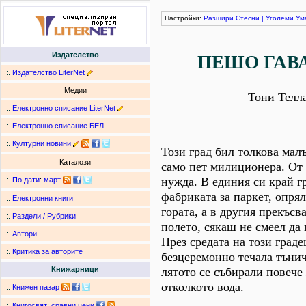
Настройки:
Разшири
Стесни
|
Уголеми
Ум
Издателство
ПЕШО ГАВ
:.
Издателство LiterNet
Медии
Тони Телл
:.
Електронно списание LiterNet
:.
Електронно списание БЕЛ
:.
Културни новини
Този град бил толкова малъ
Каталози
само пет милиционера. От
нужда. В единия си край г
:.
По дати
:
март
фабриката за паркет, опрял
:.
Електронни книги
гората, а в другия прекъсв
:.
Раздели / Рубрики
полето, сякаш не смеел да 
:.
Автори
През средата на този граде
:.
Критика за авторите
безцеремонно течала тънич
лятото се събирали повече
Книжарници
отколкото вода.
:.
Книжен пазар
:.
Книгосвят: сравни цени