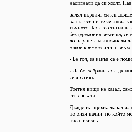
надигнали да си ходят. На
валял първият ситен дъжде
ранна есен и те се заклат
тъмното. Когато стигнали 
безцеремонна рекичка, се 
до парапета и започнали да
някое време единият рекъл
- Бе тоя, за какъв се е пом
- Да бе, забрави кога дяла
се другият.
Третия нищо не казал, сам
си в реката.
Дъждецът продължавал да в
по онзи начин, по който м
цяла неделя.