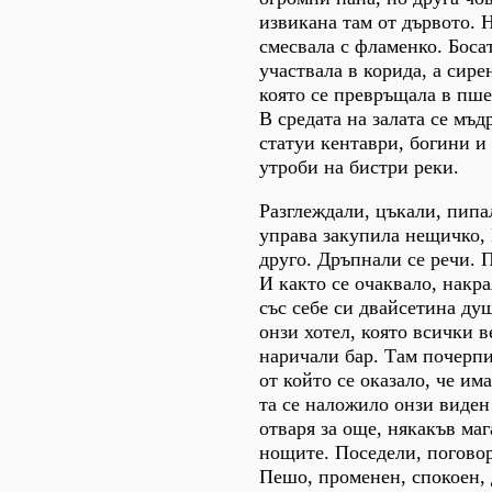
извикана там от дървото. 
смесвала с фламенко. Боса
участвала в корида, а сире
която се превръщала в пше
В средата на залата се мъд
статуи кентаври, богини и
утроби на бистри реки.
Разглеждали, цъкали, пипа
управа закупила нещичко,
друго. Дръпнали се речи. 
И както се очаквало, накр
със себе си двайсетина ду
онзи хотел, която всички в
наричали бар. Там почерпи
от който се оказало, че им
та се наложило онзи виден
отваря за още, някакъв ма
нощите. Поседели, погово
Пешо, променен, спокоен, 