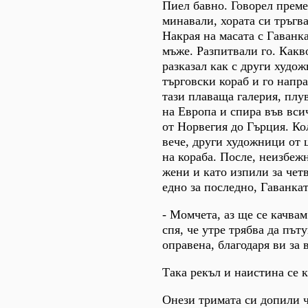
Пиел бавно. Говорел преме
минавали, хората си тръгв
Накрая на масата с Гаванк
мъже. Разпитвали го. Какв
разказал как с други худо
търговски кораб и го напра
тази плаваща галерия, плу
на Европа и спира във вси
от Норвегия до Гърция. Ко
вече, други художници от ц
на кораба. После, неизбеж
жени и като изпили за чет
едно за последно, Гаванкат
- Момчета, аз ще се качвам 
спя, че утре трябва да път
оправена, благодаря ви за 
Така рекъл и наистина се к
Онези тримата си допили 