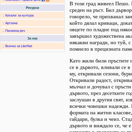
В този град живеел Пешо. Б
Ресурси
среден на ръст. Бил дървор
говорело, че прихванал зан
:.
Каталог за култура
който дялал криваци, дока
:.
Артзона
овцете по пладне под няко
:.
Писмена реч
завършил художествена ак
За нас
някакви награди, но туй, с
:.
Всичко за LiterNet
помнело в прецизната паме
Като жили били пръстите 
се в дървото, вливали се в 
му, откривали сезони, бури
Откривали радост, открив
мълчал и дочувал с пръсти
дървото, през десетките го
заслушан в другия свят, и
всички човешки надежди. 
формата на житни класове,
гайдари, булка и чеиз. Ста
дървото и виждало се, че е 
каруците в дворовете са пъ