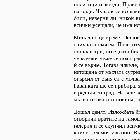
политици и звезди. Праве
награди. Чували се всякак
били, неверни ли, никой не
всички усещали, че има ис
Минало още време. Пешов
спихнала съвсем. Проститу
станали три, но едната бил
че всички мъже се подигра
ѝ се върже.
Тогава някъде,
изтощена от мъглата сутрин
отърсил от съня си с мълв
Гаванката ще се прибира, 
в родния си град. На всичк
мълва се оказала новина, с
Дошъл денят. Изложбата б
отворили вратите на тамо
галерия и се скупчил всичк
като в големия магазин. В
огромни пана, но друга чо