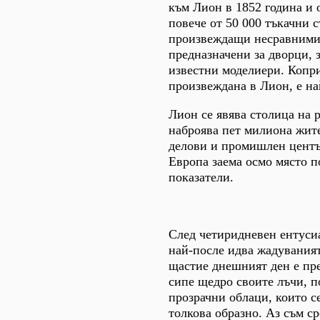
към Лион в 1852 година и 
повече от 50 000 тъкачни с
произвеждащи несравними
предназначени за дворци, 
известни моделиери. Копр
произвеждана в Лион, е на
Лион се явява столица на 
наброява пет милиона жите
делови и промишлен центъ
Европа заема осмо място 
показатели.
След четиридневен ентуси
най-после идва жадуваният
щастие днешният ден е пр
сипе щедро своите лъчи, п
прозрачни облаци, които 
толкова образно. Аз съм с