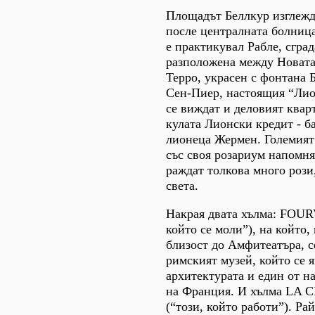
Площадът Беллкур изглежд
после централната болница
е практикувал Рабле, сград
разположена между Новата
Терро, украсен с фонтана 
Сен-Пиер, настоящия “Лио
се виждат и деловият квар
кулата Лионски кредит - ба
лионеца Жермен. Големият 
със своя розариум напомня
раждат толкова много рози
света.
Накрая двата хълма: FOUR
който се моли”), на който,
близост до Амфитеатъра, с
римският музей, който се 
архитектурата и един от н
на Франция. И хълма LA
(“този, който работи”). Р