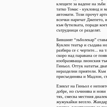
клещите за вадене на зъби 
татко Томас - кукловод и 
автомати. Този прочут арти
всички наричат Джепето, и
към бутилката, поради кое
сътрудници се разделят.
Бившият “зъболекар” става
Куклен театър и създава н
разбира се с чертите... на
скоро над паравана се поя
изобразяваща лионския тък
Гиньол. Оттук нататък два
неразделни приятели. Към 
присъединява и Мадлон, съ
Езикът на Гиньол е неповт
добре, но съчинява и нови
тях, смесва местния диалек
жужукайки весело. Жандар