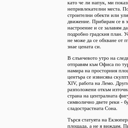
като че ли напук, ми показ
непривлекателни места. П
строителни обекти или ули
движение. Прибирам се в 
настроение и се залавям да
подробно градския план. У
не може да се обхване от 
знае цената си.
В слънчевото утро на след
отправям към Офиса по тур
намира на просторния пло
центъра се извисява скулп
ХІV, работа на Лемо. Друг
разположени откъм източн
страна на централната фиг
символично двете реки - б
сладострастната Сона.
Търся статуята на Екзюпери
площада, а не я виждам. П