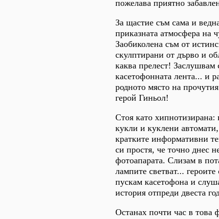
пожелава приятно забавле
За щастие съм сама и ведна
приказната атмосфера на ч
Заобиколена съм от истинс
скулптирани от дърво и об
каква прелест! Заслушвам с
касетофонната лента... и р
родното място на прочути
герой Гиньол!
Стоя като хипнотизирана: 
кукли и куклени автомати,
кратките информативни тек
си простя, че точно днес н
фотоапарата. Слизам в пота
лампите светват... героите
пускам касетофона и слуш
история отпреди двеста го
Останах почти час в това 