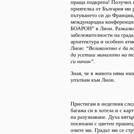
праща подкрепа! Получих 
приятелка от България ми 
пътуването си до Франция,
международна конференци
БОАРОН” в Лион. Разказва
забележителности на града
архитектура и особено атм
Лион:
“Великолепно е да 
да усетиш миналото на то
си начин”
.
Зная, че в живота няма ни
упътвам към Лион.
Пристигам в неделния след
багажа си в хотела и с кар
на разузнаване. Духа вятър
посипани с цветен прашец,
очите ми. Градът ми се ст