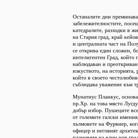
Останалите дни преминават
забележителностите, посещ
катедралите, разходки в ж
на Стария град, край кейо
и централната част на Пол
се открива един сложен, бо
интелигентен Град, който 
наблюдаван и преоткриван.
изкуството, на историята, 
който в своето честолюбив
съблюдава уважение към т
Мунатиус Планкус, основав
пр.Хр. на това място Лугд
добър избор. Пушеците все
от големите галски имения
хълмовете на Фурвиер, ког
офицер и неговият архите
плановете на един нов гра