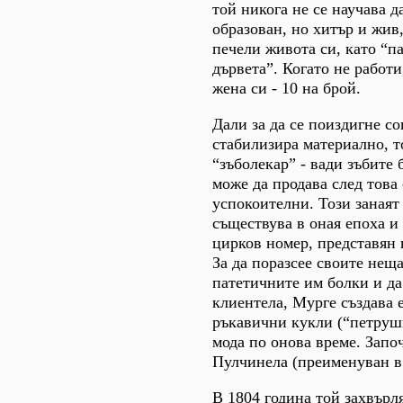
той никога не се научава 
образован, но хитър и жив,
печели живота си, като “п
дървета”. Когато не работи
жена си - 10 на брой.
Дали за да се поиздигне с
стабилизира материално, т
“зъболекар” - вади зъбите 
може да продава след това
успокоителни. Този занаят
съществува в оная епоха и 
цирков номер, представян
За да поразсее своите нещ
патетичните им болки и да
клиентела, Мурге създава 
ръкавични кукли (“петрушк
мода по онова време. Запо
Пулчинела (преименуван 
В 1804 година той захвърл