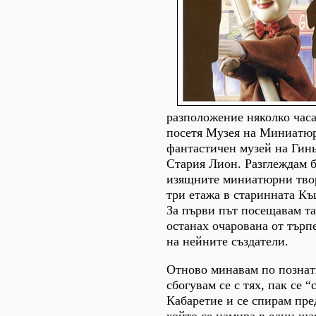
разположение няколко часа
посетя Музея на Миниатюр
фантастичен музей на Гинь
Стария Лион. Разглеждам 
изящните миниатюрни твор
три етажа в старинната Къ
За първи път посещавам та
останах очарована от търп
на нейните създатели.
Отново минавам по познати
сбогувам се с тях, пак се “
Кабаретие и се спирам пре