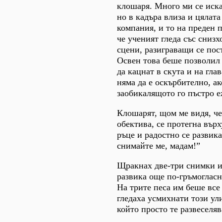
клошаря. Много ми се иск
но в кадъра влиза и цялат
компания, и то на преден п
че ученият гледа със снизх
сцени, разиграващи се пос
Освен това беше позволил 
да кацнат в скута и на гла
няма да е оскърбително, ак
заобикалящото го пъстро е
Клошарят, щом ме видя, ч
обектива, се протегна върх
ръце и радостно се развика
снимайте ме, мадам!”
Щракнах две-три снимки и
развика още по-гръмогласн
На трите песа им беше все
гледаха усмихнати този ул
който просто те развеселяв