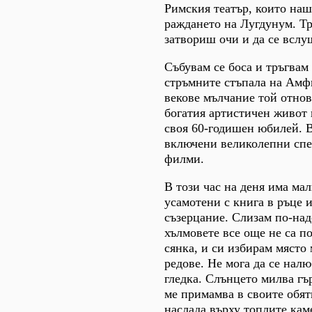
Римския театър, които наш
раждането на Лугдунум. Тр
затвориш очи и да се всл
Събувам се боса и тръгвам
стръмните стъпала на Амф
векове мълчание той отнов
богатия артистичен живот и
своя 60-годишен юбилей. В
включени великолепни спе
филми.
В този час на деня има мал
усамотени с книга в ръце 
съзерцание. Слизам по-над
хълмовете все още не са п
сянка, и си избирам място
редове. Не мога да се нал
гледка. Слънцето милва гър
ме примамва в своите обят
наслада върху топлите ка