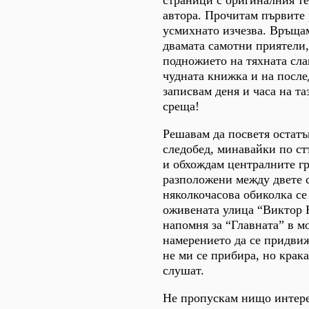
страници с оригиналния те
автора. Прочитам първите
усмихнато изчезва. Връщам
двамата самотни приятели,
подножието на тяхната сла
чудната книжка и на после
записвам деня и часа на т
среща!
Решавам да посветя остат
следобед, минавайки по с
и обхождам централните гр
разположени между двете 
няколкочасова обиколка с
оживената улица “Виктор 
напомня за “Главната” в м
намерението да се придвиж
не ми се прибира, но крака
слушат.
Не пропускам нищо интере