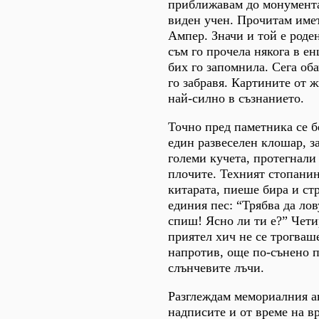
приближавам до монумент
виден учен. Прочитам име
Ампер. Значи и той е роде
съм го прочела някога в е
бих го запомнила. Сега оба
го забравя. Картините от ж
най-силно в съзнанието.
Точно пред паметника се 
един развеселен клошар, з
големи кучета, протегнали
плочите. Техният стопани
китарата, пиеше бира и ст
единия пес: “Трябва да лов
спиш! Ясно ли ти е?” Чет
приятел хич не се трогваше
напротив, още по-сънено 
слънчевите лъчи.
Разглеждам мемориалния а
надписите и от време на в