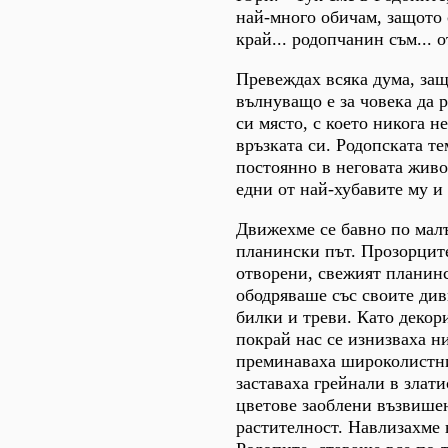
най-много обичам, защото 
край... родопчанин съм... о
Превеждах всяка дума, защ
вълнуващо е за човека да р
си място, с което никога н
връзката си. Родопската т
постоянно в неговата живо
едни от най-хубавите му и
Движехме се бавно по мал
планински път. Прозорците
отворени, свежият планин
ободряваше със своите див
билки и треви. Като декор
покрай нас се изнизваха н
преминаваха широколистни
заставаха грейнали в злат
цветове заоблени възвише
растителност. Навлизахме 