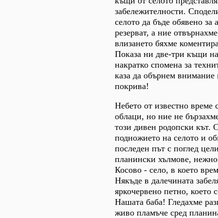
къщи от селото представл
забележителности. Сподели
селото да бъде обявено за
резерват, а ние отвърнахме
влизането бяхме коментира
Показа ни две-три къщи на
накратко спомена за техни
каза да обърнем внимание 
покрива!
Небето от известно време 
облаци, но ние не бързахме
този дивен родопски кът. 
подножието на селото и об
последен път с поглед цел
планински хълмове, нежно
Косово - село, в което вре
Някъде в далечината забел
яркочервено петно, което с
Нашата баба! Гледахме ра
живо пламъче сред планина