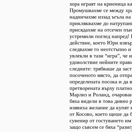
хора играят на криеница ка
Промушвахме се между хра
надничахме иззад ъгъла на
прикляквахме до натрупан
присядахме на отсечен пън
устремили поглед напред! 
действие, което Юри извъ
следвахме го неотстъпно и 
увлекли в тази “игра”, че 
удоволствие нейните прави
следните: трябваше да зас
посоченото място, да отпр
определената посока и да 
претворената върху платно
Марлиз и Роланд, очарован
бяха видели в това дивно 
изявиха желание да купят 
от Косово, което щеше да 
сувенир от гостуването им
защо съвсем се бяха “рази