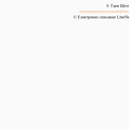
© Таня Шел
=================
© Електронно списание LiterNet