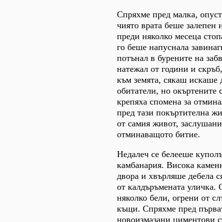
Спряхме пред малка, опуст
чиято врата беше залепен 
преди няколко месеца стоп
го беше напуснала завинаг
потънал в бурените на заб
натежал от години и скръб
към земята, сякаш искаше 
обитатели, но окъртените 
крепяха спомена за отмина
пред тази покъртителна жи
от самия живот, заслушани
отминаващото битие.
Недалеч се белееше куполъ
камбанария. Висока камен
двора и хвърляше дебела с
от калдъръмената уличка. 
няколко бели, огрени от с
къщи. Спряхме пред първат
новоизмазани циментови с