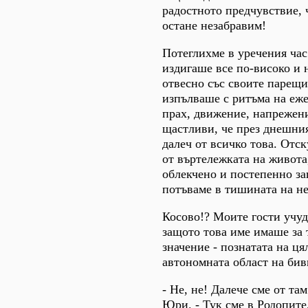
радостното предчувствие,
остане незабравим!
Потеглихме в уречения час
издигаше все по-високо и 
отвесно със своите парещи
изпълваше с ритъма на еже
прах, движение, напрежени
щастливи, че през днешни
далеч от всичко това. Отс
от въртележката на живота
облекчено и постепенно за
потъваме в тишината на не
Косово!? Моите гости учуд
защото това име имаше за 
значение - познатата на ця
автономната област на би
- Не, не! Далече сме от та
Юри. - Тук сме в Родопите