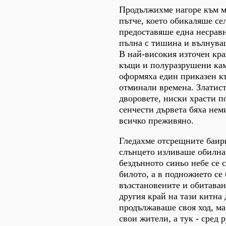
Продължихме нагоре към м
пътче, което обикаляше се
предоставяше една несравн
пълна с тишина и вълнува
В най-високия източен кр
къщи и полуразрушени ка
оформяха един приказен къ
отминали времена. Златис
дворовете, ниски храсти п
сенчести дървета бяха нем
всичко преживяно.
Гледахме отсрещните баири
слънцето изливаше обилна
бездънното синьо небе се 
билото, а в подножието се 
възстановените и обитаван
другия край на тази китна
продължаваше своя ход, ма
свои жители, а тук - сред 