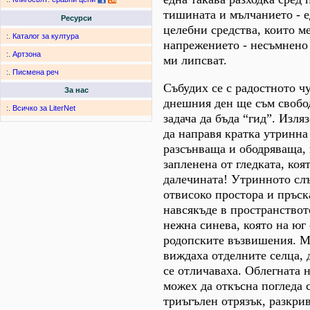
тишината и мълчанието - 
Ресурси
целебни средства, които ме
:.
Каталог за култура
напрежението - несъмнено 
:.
Артзона
ми липсват.
:.
Писмена реч
Събудих се с радостното чу
За нас
днешния ден ще съм свобо
:.
Всичко за LiterNet
задача да бъда “гид”. Изляз
да направя кратка утринна
разсънваща и ободряваща, 
запленена от гледката, коя
далечината! Утринното сл
отвисоко простора и пръск
навсякъде в пространствот
нежна синева, която на юг
родопските възвишения. М
виждаха отделните селца,
се отличаваха. Облегната н
можех да откъсна погледа с
триъгълен отрязък, разкри