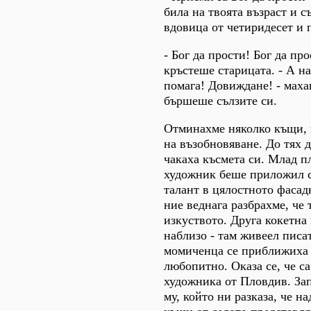
била на твоята възраст и с
вдовица от четиридесет и 
- Бог да прости! Бог да про
кръстеше старицата. - А на 
помага! Довиждане! - маха
бършеше сълзите си.
Отминахме няколко къщи, 
на възобновяване. До тях 
чакаха късмета си. Млад 
художник беше приложил с
талант в цялостното фаса
ние веднага разбрахме, че 
изкуството. Друга кокетна
наблизо - там живеел писа
момиченца се приближиха 
любопитно. Оказа се, че с
художника от Пловдив. Зап
му, който ни разказа, че н