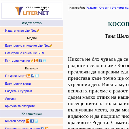
Настройки:
Разшири
Стесни
|
Уголеми
Ум
КОСО
Издателство
:.
Издателство LiterNet
Таня Шел
Медии
:.
Електронно списание LiterNet
:.
Електронно списание БЕЛ
Никога не бях чувала да се
:.
Културни новини
родопско село на име Кос
Каталози
предложи да направим един
:.
По дати
:
март
представа къде точно ще о
утрешния ден. Идеята му о
:.
Електронни книги
всички я приехме с радост
:.
Раздели / Рубрики
дадем малко отдих на наши
:.
Автори
посещенията на толкова и
:.
Критика за авторите
вълнуващи места, за да мо
Книжарници
видяното и да подишат чис
:.
Книжен пазар
красивите Родопи. Самата 
една такава разходка сред 
:.
Книгосвят: сравни цени