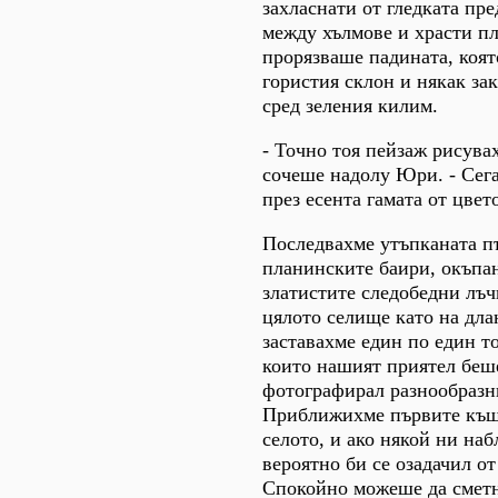
захласнати от гледката пре
между хълмове и храсти п
прорязваше падината, коят
гористия склон и някак за
сред зеления килим.
- Точно тоя пейзаж рисувах
сочеше надолу Юри. - Сега 
през есента гамата от цвет
Последвахме утъпканата п
планинските баири, окъпан
златистите следобедни лъ
цялото селище като на дла
заставахме един по един то
които нашият приятел беш
фотографирал разнообразн
Приближихме първите къщи
селото, и ако някой ни на
вероятно би се озадачил о
Спокойно можеше да сметне