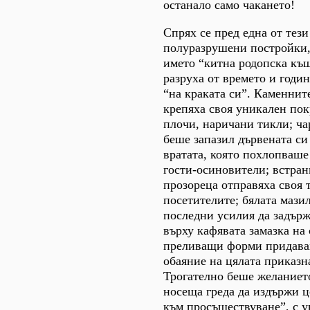
останало само чакането!
Спрях се пред една от тез
полуразрушени постройки,
името “китна родопска къ
разруха от времето и годи
“на краката си”. Каменнит
крепяха своя уникален по
плочи, наричани тикли; ча
беше запазил дървената си
вратата, която похлопваше
гости-осиновители; встран
прозореца отправяха своя 
посетителите; бялата мази
последни усилия да задърж
върху кафявата замазка на 
преливащи форми придава
обаяние на цялата приказн
Трогателно беше желаниет
носеща греда да издържи ц
към просъществуване”, с у