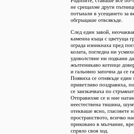
Родопите, ставаше все по-
не срещахме други пътници
потънали в усещането за в
обгръщаше отвсякъде.
След един завой, неочакван
каменна къща с цветуща г
ограда изникнаха пред пог
колата, погледна ни усмих
удоволствие ни подкани да
жълтеникаво котенце дове
и гальовно започна да се г
Появиха се отнякъде един 
приветливо поздравиха, по
се заизкачваха по стръмна
Отправихме се и ние натам
неестествена тишина, шум
отекваше ясно, гласовете 
пространството, всичко на
приковано в мълчание, вр
спряло своя ход.