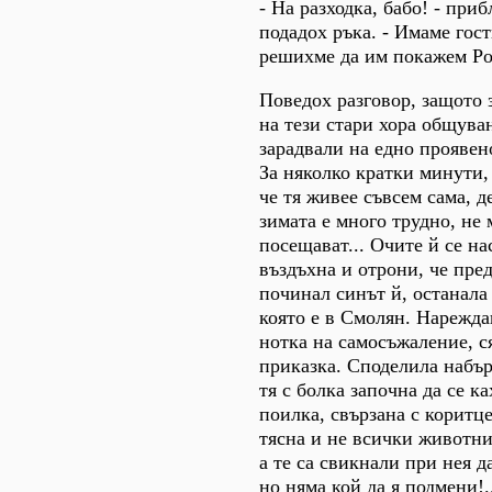
- На разходка, бабо! - приб
подадох ръка. - Имаме гост
решихме да им покажем Ро
Поведох разговор, защото 
на тези стари хора общуван
зарадвали на едно проявен
За няколко кратки минути,
че тя живее съвсем сама, д
зимата е много трудно, не 
посещават... Очите й се на
въздъхна и отрони, че пред
починал синът й, останала
която е в Смолян. Нарежда
нотка на самосъжаление, с
приказка. Споделила набър
тя с болка започна да се к
поилка, свързана с коритце
тясна и не всички животни 
а те са свикнали при нея д
но няма кой да я подмени!.