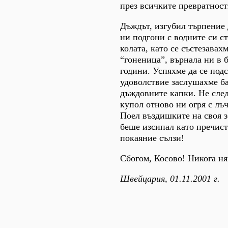
през всичките превратност
Дъждът, изгубил търпение 
ни подгони с водните си с
колата, като се състезавахм
“гоненица”, върнала ни в 
години. Успяхме да се под
удоволствие заслушахме б
дъждовните капки. Не след
купол отново ни огря с лъ
Поел въздишките на своя з
беше изсипал като пречис
покаяние сълзи!
Сбогом, Косово! Никога ня
Швейцария, 01.11.2001 г.