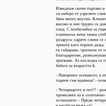
Изведнъж скочи пъргаво и
си набере от узрелите сли
бяха много вкусни. Клонит
високо и ние трудно се до
плод. С необичайна за годи
планинска жена хвана стеб
раздруса: едрите сливи се 
тревата като пороен дъжд.
ги събираме, трогнати от т
благодарихме, развълнуван
тръгваме. Аз последна се 
бабата за възрастта й.
- Навърших осемдесет, а о
години съм вдовица! - поза
- Четиридесет и пет!? - ра
промълвих аз и спонтанно 
останалите: - Преди четир
е загубила мъжа си!