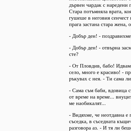
дървен чардак с наредени 
Стара потъмняла врата, коя
гушеше в неговия сенчест 
прага застана стара жена, 
- Добър ден! - поздравихме
- Добър ден! - отвърна зас
сте?
- От Пловдив, бабо! Идвам
село, много е красиво! - п
ръкувах с нея. - Ти сама л
- Сама съм баби, вдовица с
от време на време... внуци
ме наобикалят...
- Видяхме, че неотдавна е
съседка, в съседната къщич
разговора аз. - И тя ли бе