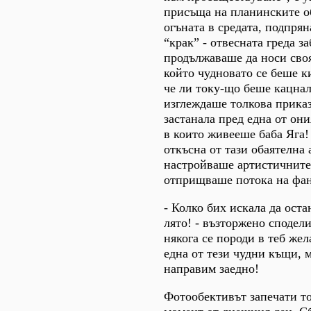
присъща на планинските о
огъната в средата, подпрян
“крак” - отвесната греда за
продължаваше да носи своя
който чудновато се беше к
че ли току-що беше кацнал
изглеждаше толкова приказ
застанала пред една от он
в които живееше баба Яга!
откъсна от тази обаятелна 
настройваше артистичните
отприщваше потока на фан
- Колко бих искала да оста
лято! - възторжено сподел
някога се породи в теб же
една от тези чудни къщи, м
направим заедно!
Фотообективът запечати т