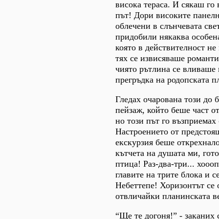
висока тераса. И сякаш го
път! Дори високите панелн
облечени в слънчевата све
придобили някаква особен
която в действителност не
тях се извисяваше романт
чиято рътлина се вливаше 
прегръдка на родопската п
Гледах очарована този до 
пейзаж, който беше част о
но този път го възприемах 
Настроението от предстоя
екскурзия беше открехнал
кътчета на душата ми, гото
птица! Раз-два-три... хоооп
главите на трите блока и с
Небеттепе! Хоризонтът се 
отвличайки планинската в
“Ще те догоня!” - заканих с