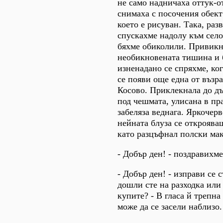
не само надничаха оттук-о
снимаха с посочения обект
което е рисуван. Така, раз
спускахме надолу към село
бяхме обиколили. Привик
необикновената тишина и 
изненадано се спряхме, ко
се появи още една от възр
Косово. Приклекнала до д
под чешмата, улисана в пра
забеляза веднага. Яркочерв
нейната блуза се откроява
като разцъфнал полски мак
- Добър ден! - поздравихме
- Добър ден! - изправи се с
дошли сте на разходка или
купите? - В гласа й трепна
може да се засели наблизо.