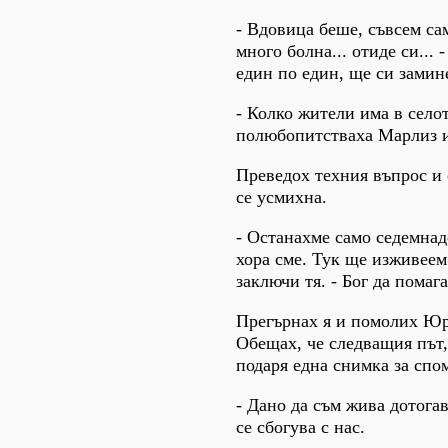
- Вдовица беше, съвсем сам
много болна... отиде си... -
един по един, ще си замин
- Колко жители има в селот
полюбопитстваха Марлиз и
Преведох техния въпрос и 
се усмихна.
- Останахме само седемнад
хора сме. Тук ще изживеем 
заключи тя. - Бог да помага
Прегърнах я и помолих Юр
Обещах, че следващия път
подаря една снимка за спо
- Дано да съм жива дотогав
се сбогува с нас.