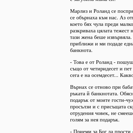
Марлиз и Роланд се поспр
се обърнаха към нас. Аз о
което бях чула преди малк
разкриваха цялата тежест 
тази жена беше извървяла.
приближи и ми подаде едн
банкнота.
- Това е от Роланд - пошуш
също от четиридесет и пет
сега е на осемдесет... Как
Върнах се отново при баба
ръката й банкнотата. Обясн
подарък от моите гости-чу
просълзи и с присъщата с
отрудения човек, не смееш
голям за нея подарък.
- Приеми за Бог да прости 