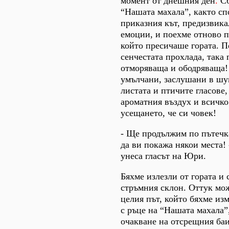
момент от днешния ден
.
Сб
“Нашата махала”, както с
приказния кът, предизвик
емоции, и поехме отново п
който пресичаше гората. П
сенчестата прохлада, така
отморяваща и ободряваща!
умълчани, заслушани в шу
листата и птичите гласове
ароматния въздух и всичк
усещането, че си човек!
- Ще продължим по пътечка
да ви покажа някои места! 
унеса гласът на Юри.
Бяхме излезли от гората и 
стръмния склон. Оттук мо
целия път, който бяхме из
с ръце на “Нашата махала”
очакване на отсрещния баи