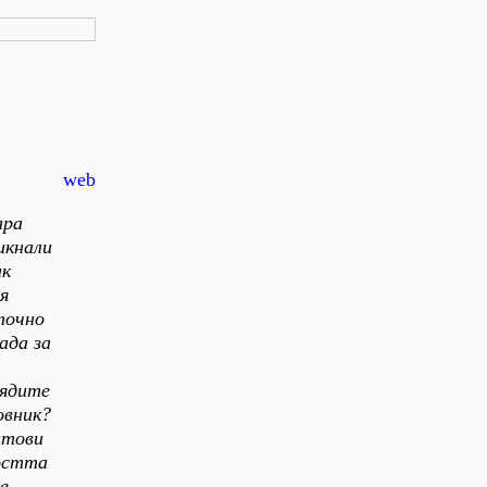
web
ара
икнали
ик
я
точно
ада за
лядите
овник?
итови
ността
е.