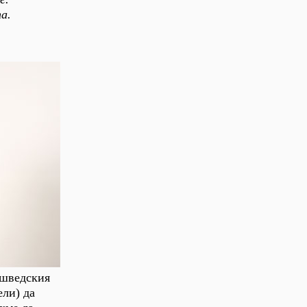
а.
 шведския
ели) да