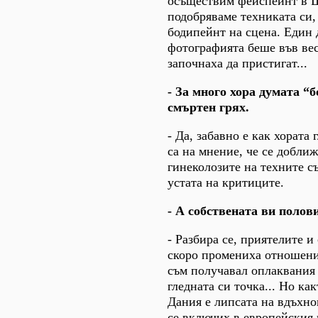
осъществим фейспейнт в Ш
подобряваме техниката си,
бодипейнт на сцена. Един 
фотографията беше във вес
започнаха да пристигат...
- За много хора думата “
смъртен грях.
- Да, забавно е как хората 
са на мнение, че се доближ
гинеколозите на техните съ
устата на критиците.
- А собствената ви полов
- Разбира се, приятелите 
скоро промениха отношение
съм получавал оплаквания н
гледната си точка... Но ка
Дания е липсата на вдъхнов
се включих в европейския 