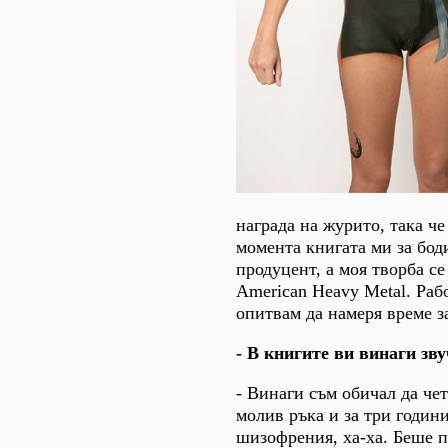
награда на журито, така че
момента книгата ми за бод
продуцент, а моя творба се
American Heavy Metal. Раб
опитвам да намеря време з
- В книгите ви винаги зву
- Винаги съм обичал да чет
молив ръка и за три годин
шизофрения, ха-ха. Беше п