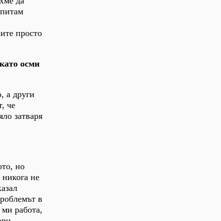
хме да
опитам
ките просто
 като осми
, а други
, че
яло затваря
ото, но
 никога не
казал
проблемът в
 ми работа,
ори.