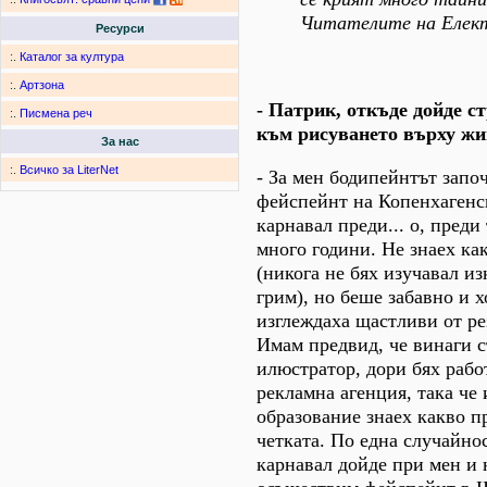
Читателите на Електр
Ресурси
:.
Каталог за култура
:.
Артзона
- Патрик, откъде дойде с
:.
Писмена реч
към рисуването върху жи
За нас
:.
Всичко за LiterNet
- За мен бодипейнтът запо
фейспейнт на Копенхагенс
карнавал преди... о, преди
много години. Не знаех ка
(никога не бях изучавал и
грим), но беше забавно и х
изглеждаха щастливи от ре
Имам предвид, че винаги 
илюстратор, дори бях рабо
рекламна агенция, така че 
образование знаех какво п
четката. По една случайнос
карнавал дойде при мен и 