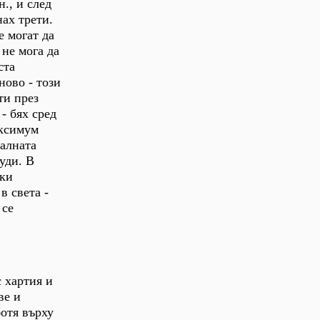
н., и след
нах трети.
 могат да
 не мога да
ста
ново - този
ти през
- бях сред
аксимум
иалната
уди. В
ски
в света -
 се
с хартия и
ве и
отя върху