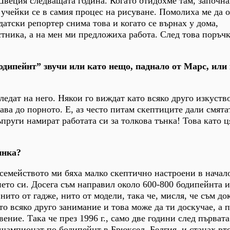
веция следващата година. Когато отидохме там, започна
 учейки се в самия процес на рисуване. Помолиха ме да 
датски репортер снима това и когато се върнах у дома,
тника, а на мен ми предложиха работа. След това поръч
бодипейнт” звучи или като нещо, паднало от Марс, или
гледат на него. Някои го виждат като всяко друго изкуство
ава до порното. Е, аз често питам скептиците дали смятат
пруги намират работата си за толкова тънка! Това като ц
инка?
и семейството ми бяха малко скептично настроени в начал
то си. Досега съм направил около 600-800 бодипейнта и
ито от гадже, нито от модели, така че, мисля, че съм до
кто всяко друго занимание и това може да ти доскучае, а 
ение. Така че през 1996 г., само две години след първата
шампионат по бодипейнт в Брюксел, Белгия, и станах вт