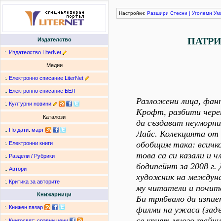
Настройки:
Разшири
Стесни
|
Уголеми
Ум
ПАТРИ
Издателство
:.
Издателство LiterNet
Медии
:.
Електронно списание LiterNet
:.
Електронно списание БЕЛ
Разложени лица, фан
:.
Културни новини
Крофт, разбити череп
Каталози
да създават неуморн
:.
По дати
:
март
Лайс. Колекцията от 
обобщим така: всичк
:.
Електронни книги
това са си казали и 
:.
Раздели / Рубрики
бодипейнт за 2008 г.
:.
Автори
художник на междуна
:.
Критика за авторите
му читатели и почита
Книжарници
Би трябвало да изпие
:.
Книжен пазар
филми на ужаса (задъ
се крият много тайни.
:.
Книгосвят: сравни цени