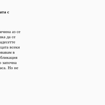
ата с
ичина аз се
ака да се
адесетте
ицата всеки
овавам в
убликация
о започна
аса. Но не