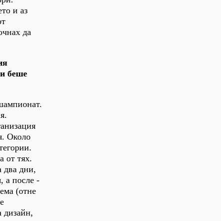
то и аз
от
очнах да
ия
ли беше
 шампионат.
я.
ганизация
я. Около
тегории.
 от тях.
 два дни,
 а после -
ема (отне
те
а дизайн,