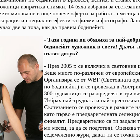
ожници изпратиха снимки, 14 бяха избрани за състезание
емето минаваше в още повече оферти за работа - смесица 
екорация и специални ефекти за филми и фотографи. Зап
вах две за това, как да правим бодипейнт.
- Тази година ви обявиха за най-добр
бодипейнт художник в света! Дълъг 
пътят дотук?
- През 2005 г. се включих в световния
Беше много по-различен от европейски
Организира се от WBF (Световната ор
по бодипейнт) и се провежда в Австри
300 художници се разпределят в три ка
Избрах най-трудната и най-престижната
Състезанието се провежда в рамките на
като първо е предварителната селекция,
финалът. Предварително са ти задали т
ми месец, за да се подготвя). Оценява 
седемчленно жури, дават ти се точки з