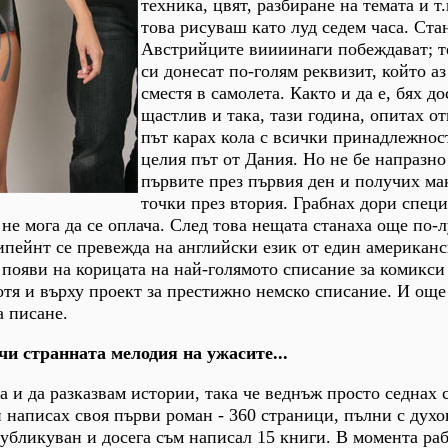
техника, цвят, разбиране на темата и т.
това рисуваш като луд седем часа. Ста
Австрийците виииинаги побеждават; те
си донесат по-голям реквизит, който аз
сместя в самолета. Както и да е, бях до
щастлив и така, тази година, опитах от
път карах кола с всички принадлежнос
целия път от Дания. Но не бе напразно 
първите през първия ден и получих м
точки през втория. Грабнах дори спец
 не мога да се оплача. След това нещата станаха още по-л
ипейнт се превежда на английски език от един американ
 появи на корицата на най-голямото списание за комикси 
отя и върху проект за престижно немско списание. И още
а писане.
чи странната мелодия на ужасите...
а и да разказвам истории, така че веднъж просто седнах 
и написах своя първи роман - 360 страници, пълни с духо
убликуван и досега съм написал 15 книги. В момента раб