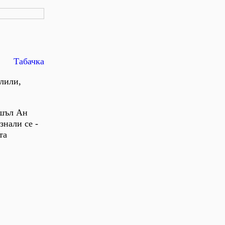
Табачка
елили,
ошъл Ан
знали се -
та