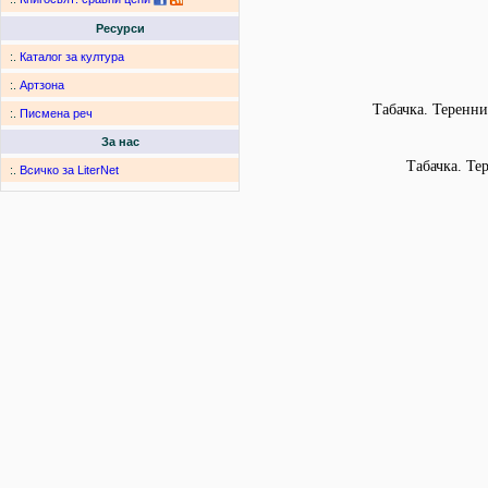
Ресурси
:.
Каталог за култура
:.
Артзона
Табачка. Теренни
:.
Писмена реч
За нас
Табачка. Те
:.
Всичко за LiterNet