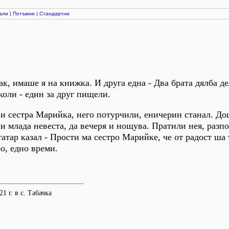
али
|
Потъмни
|
Стандартни
ак, имаше я на книжка. И друга една - Два брата дялба д
коли - един за друг пищели.
 и сестра Марийка, него потурчили, еничерин станал. Д
и млада невеста, да вечеря и нощува. Пратили нея, разпо
атар казал - Прости ма сестро Марийке, че от радост ша 
о, едно времи.
1 г. в с. Табачка