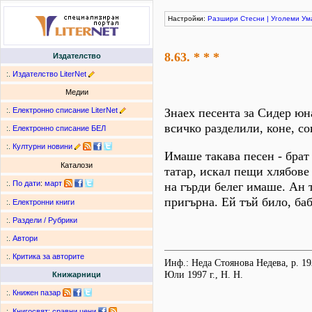
Настройки:
Разшири
Стесни
|
Уголеми
Ум
8.63. * * *
Издателство
:.
Издателство LiterNet
Медии
:.
Електронно списание LiterNet
Знаех песента за Сидер юн
всичко разделили, коне, со
:.
Електронно списание БЕЛ
:.
Културни новини
Имаше такава песен - брат
Каталози
татар, искал пещи хлябове 
:.
По дати
:
март
на гърди белег имаше. Ан т
пригърна. Ей тъй било, баб
:.
Електронни книги
:.
Раздели / Рубрики
:.
Автори
:.
Критика за авторите
Инф.: Неда Стоянова Недева, р. 192
Юли 1997 г., Н. Н.
Книжарници
:.
Книжен пазар
:.
Книгосвят: сравни цени