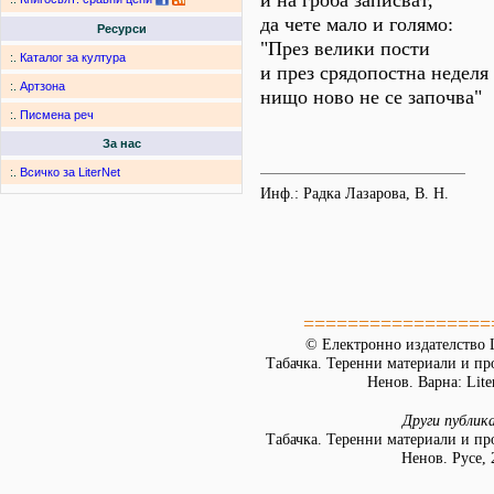
и на гроба записват,
да чете мало и голямо:
Ресурси
"През велики пости
:.
Каталог за култура
и през срядопостна неделя
:.
Артзона
нищо ново не се започва"
:.
Писмена реч
За нас
:.
Всичко за LiterNet
Инф.: Радка Лазарова, В. Н.
=================
© Електронно издателство L
Табачка. Теренни материали и пр
Ненов. Варна: Lite
Други публик
Табачка. Теренни материали и пр
Ненов. Русе, 