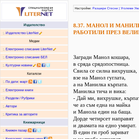
Настройки:
Разшири
Стесни
|
Уголеми
Ум
8.37. МАНОЛ И МАНИЛ
Издателство
РАБОТИЛИ ПРЕЗ ВЕЛ
:.
Издателство LiterNet
Медии
:.
Електронно списание LiterNet
Загради Манол кошара,
:.
Електронно списание БЕЛ
в сряда срядопостница.
:.
Културни новини
Свила се силна вихрушка,
Каталози
взе на Манол гуглата,
:.
По дати
:
март
а на Манилка кърпата.
Манилка тича и вика:
:.
Електронни книги
- Дай ми, вихрушке, кърпа
:.
Раздели / Рубрики
че аз съм една на майка
:.
Автори
и Манола един на баща.
:.
Критика за авторите
Дорде четирсет направят
Книжарници
и двамата на едно умират.
:.
Книжен пазар
В един ги гроб зариват
:.
Книгосвят: сравни цени