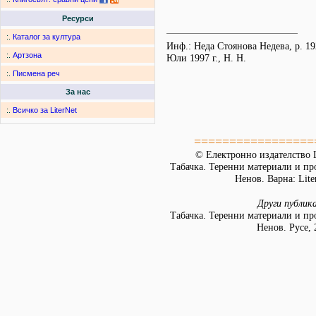
Ресурси
:.
Каталог за култура
Инф.: Неда Стоянова Недева, р. 1921
:.
Артзона
Юли 1997 г., Н. Н.
:.
Писмена реч
За нас
:.
Всичко за LiterNet
=================
© Електронно издателство L
Табачка. Теренни материали и пр
Ненов. Варна: Lite
Други публик
Табачка. Теренни материали и пр
Ненов. Русе, 