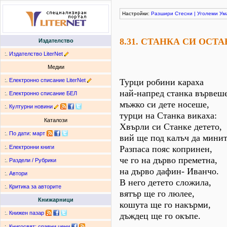
Настройки:
Разшири
Стесни
|
Уголеми
Ум
8.31. СТАНКА СИ ОСТ
Издателство
:.
Издателство LiterNet
Медии
:.
Електронно списание LiterNet
Турци робини караха
най-напред станка вървеш
:.
Електронно списание БЕЛ
мъжко си дете носеше,
:.
Културни новини
турци на Станка викаха:
Каталози
Хвърли си Станке детето,
:.
По дати
:
март
вий ще под калъч да минит
Разпаса пояс копринен,
:.
Електронни книги
че го на дърво преметна,
:.
Раздели / Рубрики
на дърво дафин- Иванчо.
:.
Автори
В него детето сложила,
:.
Критика за авторите
вятър ще го люлее,
Книжарници
кошута ще го накърми,
:.
Книжен пазар
дъждец ще го окъпе.
:.
Книгосвят: сравни цени