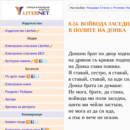
Настройки:
Разшири
Стесни
|
Уголеми
Ум
8.24. ВОЙВОДА ЗАСЕД
Издателство
В ПОЛИТЕ НА ДОНКА
:.
Издателство LiterNet
Медии
:.
Електронно списание LiterNet
Донкин брат по двор ходе
:.
Електронно списание БЕЛ
на дрянов съ кривак подпи
:.
Културни новини
на Донка глава повива.
Каталози
Я ставай, сестро, я ставай,
:.
По дати
:
март
я ставай, ставай, ха иди си
Донка брата си думаше:
:.
Електронни книги
Не мога, брате, да стана,
:.
Раздели / Рубрики
войвода ми поли заседна,
:.
Автори
шити ми чейли застъпи,
:.
Критика за авторите
не мога аз да си ида,
Книжарници
а пък и вече не искам.
:.
Книжен пазар
:.
Книгосвят: сравни цени