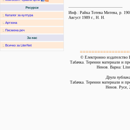
Ресурси
Инф.: Райка Тотева Митева, р. 1902
:.
Каталог за култура
Август 1989 г., Н. Н.
:.
Артзона
:.
Писмена реч
За нас
:.
Всичко за LiterNet
=================
© Електронно издателство L
Табачка. Теренни материали и пр
Ненов. Варна: Lite
Други публик
Табачка. Теренни материали и пр
Ненов. Русе, 