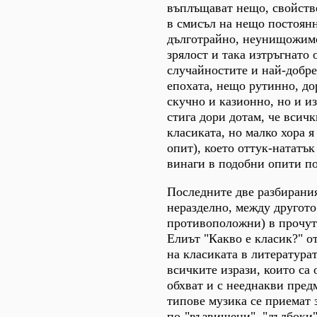
въплъщават нещо, свойстве
в смисъл на нещо постоянн
дълготрайно, неунищожимо
зрялост и така изтръгнато 
случайностите и най-добре
епохата, нещо рутинно, до
скучно и казионно, но и из
стига дори дотам, че всичк
класиката, но малко хора я
опит), което оттук-нататъ
винаги в подобни опити по
Последните две разбирани
неразделно, между другото
противоположни) в прочут
Елиът "Какво е класик?" от
на класиката в литература
всичките изрази, които са 
обхват и с нееднакви предм
типове музика се приемат 
по-"възвишени", "дълбоки"