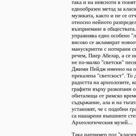
така и на неясноти в поня
еднообразен метод за клас
музиката, както и не се от
относно нейното разпреде
възприемане в обществата.
упражнява едно особено "л
високо се акламират ново
манускрипти с нотирани св
речем, Пиер Абелар, а се 
не по-малко "светски" песн
Джими Пейдж именно на о
прекалена "светскост". То 
радостта на археолозите, к
графити върху разкопани 
обиталища от римско врем
съдържание, ала и на тъгат
установят, че с подобни гр
са нашарени външните сте
Археологическия музей...
Така например под "класич