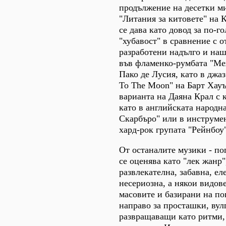
продължение на десетки ми
"Литания за китовете" на 
се дава като довод за по-г
"хубавост" в сравнение с 
разработени надълго и на
във фламенко-румбата "Ме
Пако де Лусия, като в джаз
To The Moon" на Барт Хауъ
варианта на Даяна Крал с к
като в английската народн
Скарбъро" или в инструме
хард-рок групата "Рейнбоу"
От останалите музики - п
се оценява като "лек жанр"
развлекателна, забавна, ел
несериозна, а някои видов
масовите и базирани на по
направо за просташки, вул
развращаващи като ритми,