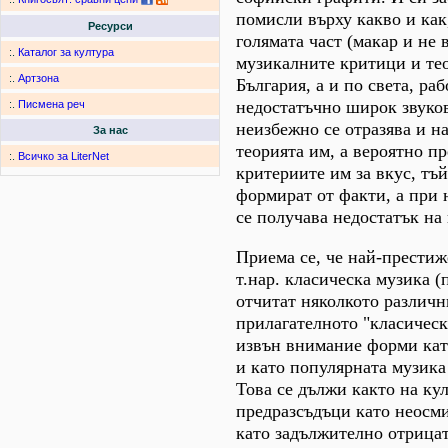
помисли върху какво и как,
Ресурси
голямата част (макар и не 
:.
Каталог за култура
музикалните критици и те
:.
Артзона
България, а и по света, раб
недостатъчно широк звуков
:.
Писмена реч
неизбежно се отразява и на
За нас
теорията им, а вероятно пр
:.
Всичко за LiterNet
критериите им за вкус, тъй
формират от факти, а при 
се получава недостатък на
Приема се, че най-престиж
т.нар. класическа музика (
отчитат няколкото различн
прилагателното "класически
извън внимание форми кат
и като популярната музика
Това се дължи както на ку
предразсъдъци като неосми
като задължително отрица