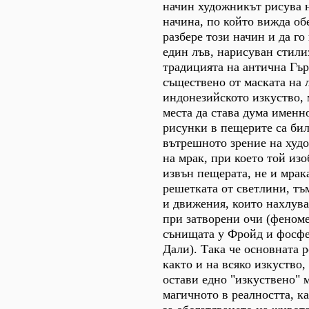
начин художникът рисува н
начина, по който вижда обе
разбере този начин и да го
един лъв, нарисуван стили
традицията на антична Гър
съществено от маската на 
индонезийското изкуство, 
места да става дума именн
рисунки в пещерите са би
вътрешното зрение на худ
на мрак, при което той из
извън пещерата, не и мрак
решетката от светлини, тъ
и движения, които нахлува
при затворени очи (феноме
сънищата у Фройд и фосфе
Дали). Така че основната р
както и на всяко изкуство,
остави едно "изкуствено" м
магичното в реалността, к