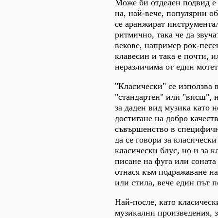
Може би отделен подвид е
на, най-вече, популярни об
се аранжират инструмента
ритмично, така че да звуч
векове, например рок-песе
клавесин и така е почти, и
неразличима от един мотет
"Класически" се използва 
"стандартен" или "висш", 
за даден вид музика като н
достигане на добро качест
съвършенство в специфичн
да се говори за класически
класически блус, но и за к
писане на фуга или соната 
отнася към подражаване на
или стила, вече един път п
Най-после, като класическ
музикални произведения, за