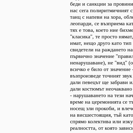
беди и санкции за провинил
нас сега полиритмичният 
танц с напеви на хора, обл
леопарди, се възприема кат
тях е това, което ние бихм
"класика", те просто нямат
имат, нещо друго като тип 
свидетели на раждането на
първично значение "правил
ненарушаване), не "вид" (о
всичко е било от значение 
възпроизведе точният звук
дали певецът ще забрави и
дали костюмът неочаквано 
- нарушаването на тези на
време на церемонията се тъ
носещ зли прокоби, и влеч
на висшестоящия, тъй като
спрямо колектива или изку
реалността, от която завис