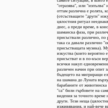
самите ситуации, в които е
"отразява", или "изпълва" и
оттам различна е ролята, к
(отсъстващите "други" изку
цялостния ритуал нееднакв
днес, а преди време, в кон
шаманска фаза, при различ
присъствали различно, по 
така са давали различно "о
присъстващата музика). Му
изкуства (които вероятно е
присъстват и в по-къси ве
всички накуп едновременн
различен начин при опит з
бъдещето на мигриращи ел
на шамана до Луната върху
барабаните от животинска 
"са" били гърбовете на са
видения за точното време 
други. Тези неща (цялостн
изживявания, и най-вече в