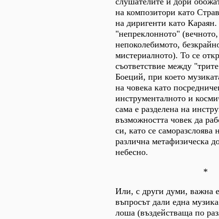
слушателите и дори обожат
на композитори като Страв
на диригенти като Караян. 
"непреклонното" (вечното,
непоколебимото, безкрайн
мистериалното). То се отк
съответствие между "трите
Боеций, при което музиката
на човека като посреднич
инструменталното и косми
сама е разделена на инстру
възможността човек да раб
си, като се саморазслоява 
различна метафизическа до
небесно.
*
Или, с други думи, важна е
въпросът дали една музика
лоша (въздействаща по раз