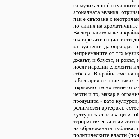
са музикално-формалните 
атоналната музика, отрича
пак е свързана с неотричан
по линия на хроматичните
Вагнер, както и че в крайн
българските социалисти до
затруднения да оправдаят 
неприеманите от тях музик
джазът, и блусът, и рокът,
носят народни елементи ил
себе си. В крайна сметка п
в България се прие някак, 
църковно песнопение отра
черти и то, макар в ограни
продуцира - като културен,
религиозен артефакт, есте
културо-задължаващи и -о
терористически и диктато
на образованата публика, т
политическите власти (пон