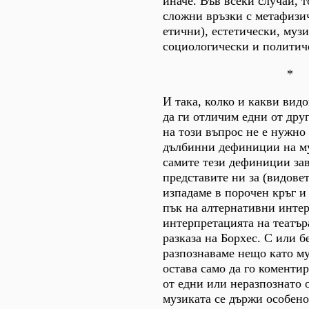
иначе. Във всеки случай, 
сложни връзки с метафизи
етични), естетически, муз
социологически и политич
*
И така, колко и какви вид
да ги отличим едни от дру
на този въпрос не е нужно 
дълбинни дефиниции на му
самите тези дефиниции зав
представите ни за (видовет
изпадаме в порочен кръг и
пък на алтернативни инте
интерпретацията на театър
разказа на Борхес. С или 
разпознаваме нещо като му
остава само да го коменти
от едни или неразпознато 
музиката се държи особено