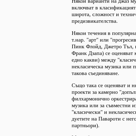
Някои варианти на джаз му
включват в класификацията
широта, сложност и техни
предизвикателства.
Някои течения в популярна
т.нар. "арт" или "прогреси
Пинк Флойд, Джетро Тъл, 
Франк Дзапа) се оценяват 
едно какви) между "класич
некласическа музика или п
такова съединяване.
Също така се оценяват и 
проекти за камерно "допъл
филхармонично оркестрира
музика или за съвместни и
"класически" и некласичес
дуетите на Павароти с нег
партньори).