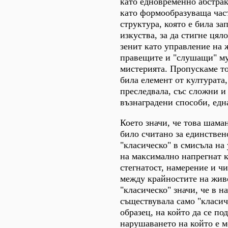
като едновременно абстрак
като формообразуваща част
структура, която е била за
изкуства, за да стигне цял
зенит като управление на 
правещите и "слушащи" му
мистерията. Пропускаме то
била елемент от културата,
преследвала, със сложни и
възнаградени способи, едн
Което значи, че това шама
било считано за единствен
"класическо" в смисъла на
на максимално напрегнат к
стегнатост, намерение и ч
между крайностите на жив
"класическо" значи, че в н
съществувала само "класич
образец, на който да се по
нарушаването на който е м