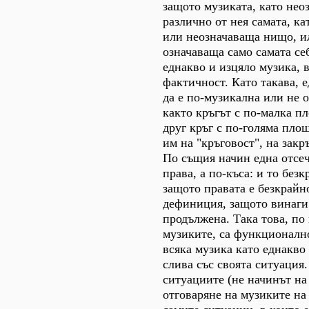
защото музиката, като не
различно от нея самата, ка
или неозначаваща нищо, и
означаваща само самата себ
еднакво и изцяло музика, в
фактичност. Като такава, 
да е по-музикална или не о
както кръгът с по-малка пл
друг кръг с по-голяма пло
им на "кръговост", на закр
По същия начин една отсеч
права, а по-къса: и то безк
защото правата е безкрайн
дефиниция, защото винаги
продължена. Така това, по 
музиките, са функционалн
всяка музика като еднакво
слива със своята ситуация
ситуациите (не начинът на
отговаряне на музиките на