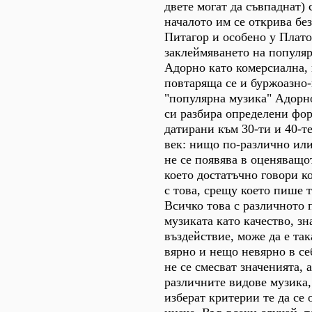
двете могат да съвпаднат) 
началото им се открива бе
Питагор и особено у Платон
заклеймяването на популяр
Адорно като комерсиална,
повтаряща се и буржоазно-
"популярна музика" Адорно
си разбира определени фор
датирани към 30-ти и 40-те
век: нищо по-различно или
не се появява в оценяващо
което достатъчно говори ко
с това, срещу което пише 
Всичко това с различното 
музиката като качество, зн
въздействие, може да е та
вярно и нещо невярно в себ
не се смесват значенията, 
различните видове музика,
изберат критерии те да се 