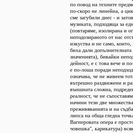
по повод на техните предм
по-скоро не линейна, а ци
сме загубили днес - и затов
музиката, подходяща за ед
(повтаряме, изолирана и о
неподозираното от нас отс
изкуства и не само, които,
биха дали допълнителната
значенията), бивайки непо
дейност, е с това вече и п
е по-лоша поради неподход
означава, че не живеем тот
вътрешно раздвижени и ра
външната сложна, подреде
реалност, че не съпоставя
начини тези две множества
преживяванията и на съдба
липса на обща гледна точк
Вагнеровата опера е прост
човешка", карикатура) вся