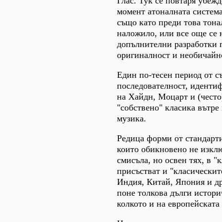
Глас. Тук се повтаря убежд
момент атоналната система 
също като преди това тонал
наложило, или все още се н
допълнителни разработки п
оригиналност и необичайн
Един по-тесен период от с
последователност, иденти
на Хайдн, Моцарт и (често)
"собствено" класика вътре
музика.
Редица форми от стандарт
които обикновено не изкл
смисъла, но освен тях, в "
присъстват и "класическит
Индия, Китай, Япония и др
поне толкова дълги истори
колкото и на европейската 