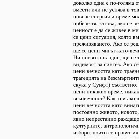
доколко една е по-голяма о
вмести или не успява в то
повече енергия и време мо
побере тя, затова, ако се 
ценност е да се живее в ми
се цени ситуация, която вм
преживяването. Ако се реш
ще се цени мигът-като-веч
Ницшевото пладне, ще се 
видимост за синтез. Ако се
цени вечността като траене
трагедията на безсмъртнит
скука у Суифт) съответно.
цени никакво време, никак
вековечност? Както и ако щ
цени вечността като винаг
постоянно живото, новото,
явно непрестанно раждащо 
културните, антропологич
избори, които се правят ил