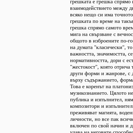
грешката е грешка спрямо 
взаимодействието между дв
всяко нещо си има точното
грешката по време на такъв
грешка спрямо самото врем
мига на свързване с вечно
общото в изброените по-го
на думата "класически", то
важността, значимостта, с
нормативността, дори с ес
"жестокост", която отрича
други форми и жанрове, с 
върху съдържанието, форма
Това е коренът на платони
музикознанието. Цялото не
публика и изпълнител, ня
композитори и изпълнители
преживяват магията, воден
личности, но все пак всич
включен по свой начин и д
удава на неговите способн