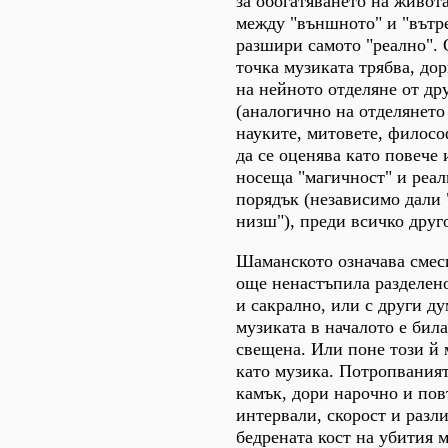
за обогатяването на живот
между "външното" и "вътре
разшири самото "реално". 
точка музиката трябва, до
на нейното отделяне от др
(аналогично на отделянето
науките, митовете, филосо
да се оценява като повече
носеща "магичност" и реал
порядък (независимо дали 
низш"), преди всичко друг
Шаманското означава смес
още ненастъпила разделен
и сакрално, или с други д
музиката в началото е бил
свещена. Или поне този й 
като музика. Потропваният
камък, дори нарочно и пов
интервали, скорост и разли
бедрената кост на убития м