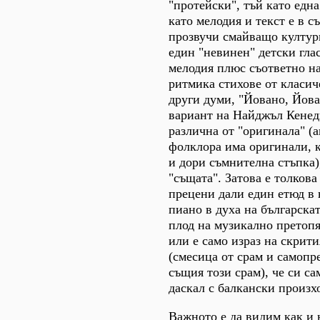
"протейски", тъй като едн
като мелодия и текст е в с
прозвучи смайващо култур
един "невинен" детски гла
мелодия плюс съответно н
ритмика стихове от класиче
други думи, "Йовано, Йова
вариант на Найджъл Кенеди
различна от "оригинала" (а
фолклора има оригинали, к
и дори съмнителна стъпка),
"същата". Затова е толкова
прецени дали един етюд в 
пиано в духа на българскат
плод на музикално претоп
или е само израз на скрит
(смесица от срам и самопр
същия този срам), че си с
даскал с балкански произхо
Важното е да видим как и 