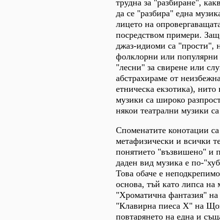
трудна за "разбиране", как
да се "разбира" една музик
лицето на опровергаващат
посредством примери. Защ
джаз-идиоми са "прости", 
фолклорни или популярни 
"лесни" за свирене или слу
абстрахираме от неизбежна
етническа екзотика), нито
музики са широко разпрос
някои театрални музики са
Споменатите конотации са
метафизически и всички те
понятието "възвишено" и п
даден вид музика е по-"хуб
Това обаче е неподкрепимо
основа, тъй като липса на 
"Хроматична фантазия" на 
"Клавирна пиеса Х" на Що
повтарянето на една и съ