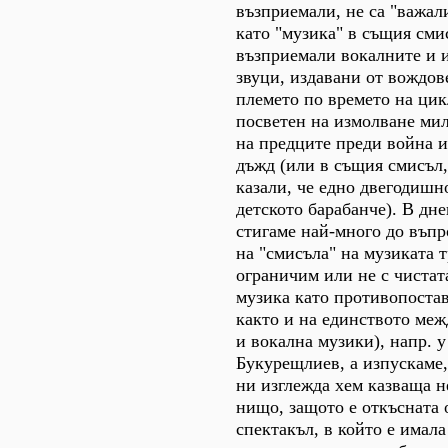
възприемали, не са "важал
като "музика" в същия смис
възприемали вокалните и 
звуци, издавани от вождов
племето по времето на цик
посветен на измолване мил
на предците преди война и
дъжд (или в същия смисъл,
казали, че едно двегодишн
детското барабанче). В дн
стигаме най-много до въпр
на "смисъла" на музиката т
ограничим или не с чистат
музика като противопостав
както и на единството ме
и вокална музики), напр. 
Букурещлиев, а изпускаме,
ни изглежда хем казваща 
нищо, защото е откъсната 
спектакъл, в който е имала