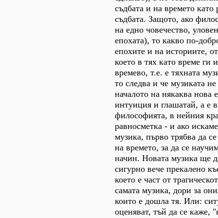
съдбата и на времето като 
съдбата. Защото, ако фило
на едно човечество, уловен
епохата), то какво по-добр
епохите и на историите, от
което в тях като време ги и
времево, т.е. е тяхната муз
то следва и че музиката не
началото на някаква нова 
интуиция и глашатай, а е в
философията, в нейния кра
равносметка - и ако искаме
музика, първо трябва да се
на времето, за да се научи
начин. Новата музика ще д
сигурно вече прекалено къс
което е част от трагическо
самата музика, дори за они
които е дошла тя. Или: си
оценяват, тъй да се каже, 