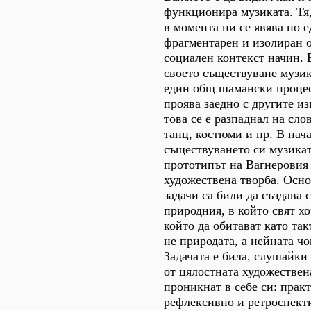
функционира музиката. Тя,
в момента ни се явява по 
фрагментарен и изолиран о
социален контекст начин. 
своето съществуване музик
един общ шамански процес
проява заедно с другите из
това се е разпаднал на слов
танц, костюми и пр. В нач
съществуването си музикат
прототипът на Вагнеровия 
художествена творба. Осно
задачи са били да създава 
природния, в който свят хо
който да обитават като так
не природата, а нейната ч
Задачата е била, слушайки
от цялостната художествена
проникнат в себе си: прак
рефлексивно и ретроспект