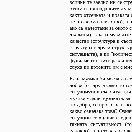
всички те заедно ни се ст
оттам и припадащите им м
както отсечката и правата 
не по форма (качество), а 
ако са начертани за окото 
дължина), така и музиките 
качество (структура и съот
структура с други структур
ситуацията), а по "количес
фундаменталните различия
слуха по връзките им с мис
Една музика би могла да се
добра" от друга само по то
ситуацията й със ситуация
музика - дали музиката, за
по-добра, се проявява в по
какво означава това? Означ
ситуации се оценяват една
тяхната "ситуативност" (то
еднакво), а по това доколк