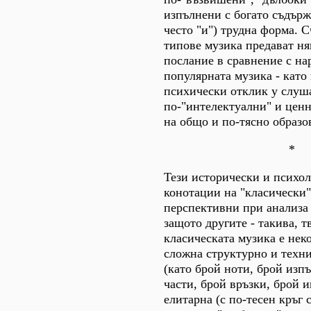
изпълнени с богато съдърж
често "и") трудна форма. С
типове музика предават н
послание в сравнение с на
популярната музика - като
психически отклик у слуша
по-"интелектуални" и ценн
на общо и по-тясно образо
*
Тези исторически и психо
конотации на "класически"
перспективни при анализа 
защото другите - такива, т
класическата музика е нек
сложна структурно и техн
(като брой ноти, брой изп
части, брой връзки, брой и
елитарна (с по-тесен кръг 