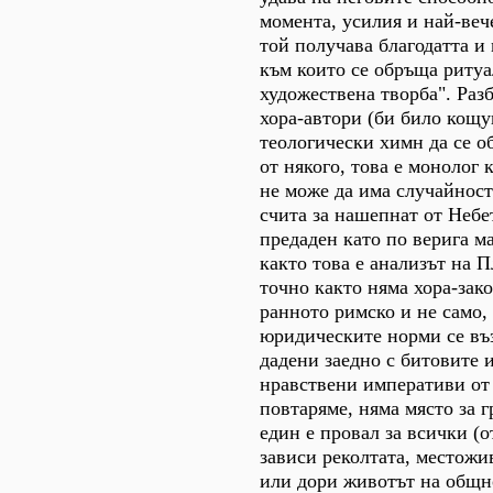
момента, усилия и най-вече
той получава благодатта и
към които се обръща ритуа
художествена творба". Разб
хора-автори (би било кощ
теологически химн да се о
от някого, това е монолог 
не може да има случайност
счита за нашепнат от Небе
предаден като по верига м
както това е анализът на П
точно както няма хора-зак
ранното римско и не само, 
юридическите норми се въ
дадени заедно с битовите 
нравствени императиви от 
повтаряме, няма място за 
един е провал за всички (о
зависи реколтата, местожи
или дори животът на общн