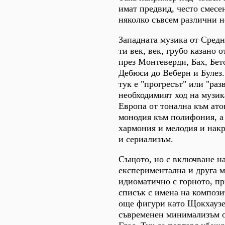
имат предвид, често смесе
няколко съвсем различни 
Западната музика от Средн
ти век, век, грубо казано
през Монтеверди, Бах, Бет
Дебюси до Веберн и Булез.
тук е "прогресът" или "раз
необходимият ход на музик
Европа от тонална към атон
монодия към полифония, а
хармония и мелодия и нак
и сериализъм.
Същото, но с включване на
експериментална и друга м
идиоматично с горното, пр
списък с имена на компози
още фигури като Щокхаузе
съвременен минимализъм 