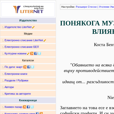
Настройки:
Разшири
Стесни
|
Уголеми
Ум
Издателство
ПОНЯКОГА МУ
:.
Издателство LiterNet
ВЛИЯЕ
Медии
:.
Електронно списание LiterNet
Коста Бен
:.
Електронно списание БЕЛ
:.
Културни новини
Каталози
"Обаянието на всяка 
:.
По дати
:
март
върху противодействиет
:.
Електронни книги
:.
Раздели / Рубрики
идващ от... разсъдливост
:.
Автори
:.
Критика за авторите
Nie
Книжарници
Заглавието на това есе е вз
:.
Книжен пазар
софийски графити. И си за
:.
Книгосвят: сравни цени