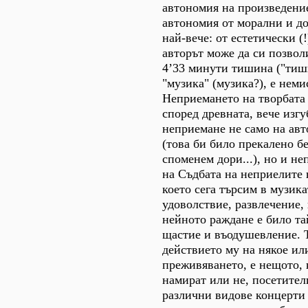
автономия на произведение
автономия от морални и до
най-вече: от естетически (
авторът може да си позвол
4’33 минути тишина ("тиш
"музика" (музика?), е неми
Неприемането на творбата 
според древната, вече изгу
неприемане не само на авт
(това би било прекалено бе
споменем дори...), но и не
на Съдбата на неприелите 
което сега търсим в музика
удоволствие, развлечение,
нейното раждане е било та
щастие и въодушевление. Т
действието му на някое ил
преживяването, е нещото, 
намират или не, посетител
различни видове концерти