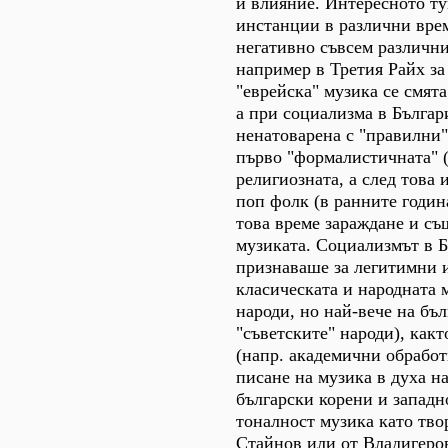
и влияние. Интересното ту
инстанции в различни врем
негативно съвсем различни
например в Третия Райх за
"еврейска" музика се смята
а при социализма в Българи
ненатоварена с "правилни"
първо "формалистичната" (
религиозната, а след това 
поп фолк (в ранните годин
това време зараждане и съ
музиката. Социализмът в 
признаваше за легитимни и
класическата и народната 
народи, но най-вече на бъл
"съветските" народи), какт
(напр. академични обрабо
писане на музика в духа н
български корени и запад
тоналност музика като тво
Стайнов или от Владигеров