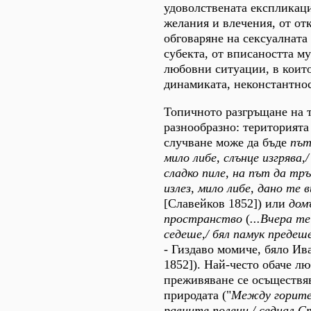
удоволствената експликац
желания и влечения, от от
обговаряне на сексуалната
субекта, от вписаността м
любовни ситуации, в които
динамиката, неконстантнос
Топичното разгръщане на т
разнообразно: територията
случване може да бъде
пъ
мило либе, слънце изгрява,/
сладко пиле, на път да тръгн
излез, мило либе, дано те 
[Славейков 1852]) или
дом
пространство
(
...Вчера те
седеше,/ бял памук
предеше
- Гиздаво момиче, бяло Ив
1852]). Най-често обаче л
преживяване се осъществяв
природата ("
Между горите з
равните полени,/ седнал С