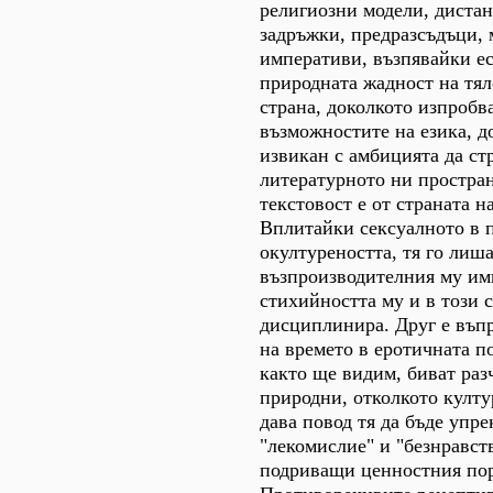
религиозни модели, дистан
задръжки, предразсъдъци,
императиви, възпявайки ес
природната жадност на тял
страна, доколкото изпробв
възможностите на езика, д
извикан с амбицията да ст
литературното ни простран
текстовост е от страната н
Вплитайки сексуалното в 
окултуреността, тя го лиша
възпроизводителния му им
стихийността му и в този 
дисциплинира. Друг е въпр
на времето в еротичната п
както ще видим, биват раз
природни, отколкото култу
дава повод тя да бъде упре
"лекомислие" и "безнравст
подриващи ценностния пор