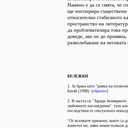
Наивно е да се смята, че 
ще инспирира съществени
относително стабилното к
пространство на литератур
да проблематизира това пр
доведе, ако не до промяна,
разколебаване на неговата
БЕЛЕЖКИ
1. За брака като "рамка на позвол
Батай (1998). [
обратно
]
2. В частта си "Заради безмерното
любовните наслаждения", тази кни
последствия от сексуалната невъз
"От всичките причини, които са до
животът ни, няма никоя толкози да