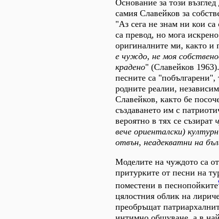
Основание за този възглед
самия Славейков за собств
"Аз сега не знам ни кои са
са превод, но мога искрено
оригиналните ми, както и
е чуждо, не моя собствено
крадено
" (Славейков 1963)
песните са "побългарени", 
родните реалии, независим
Славейков, както бе посоч
създаването им с патриоти
вероятно в тях се съзират
вече ориенталски) културн
отвън, неадекватни на бъл
Моделите на чуждото са о
притурките от песни на ту
поместени в песнопойките
цялостния облик на лириче
преобръщат патриархалнит
интимно общуване, а в най