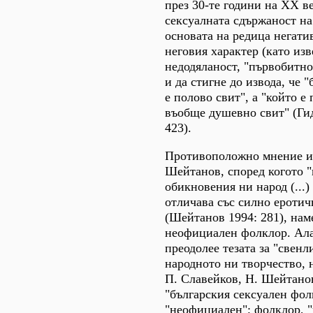
през 30-те години на XX ве
сексуалната сдържаност на
основата на редица негати
неговия характер (като из
недодяланост, "първобитно
и да стигне до извода, че 
е полово свит", а "който е 
въобще душевно свит" (Гид
423).
Противоположно мнение и
Шейтанов, според когото "
обикновения ни народ (...)
отличава със силно еротич
(Шейтанов 1994: 281), наме
неофициален фолклор. Ала
преодолее тезата за "свенл
народното ни творчество, 
П. Славейков, Н. Шейтано
"българския сексуален фол
"неофициален"; фолклор, "