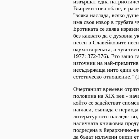
извършат една патриотичес
Въпреки това обаче, в раз
"всяка наслада, всяко душ
има своя извор в грубата ч
Еротиката се явява изразе
без каквато да е духовна у
песен в Славейковите пес
одухотворената, а чувстве
1977: 372-376). Ето защо т
източник на най-примитив
несъдържаща нито един ел
естетическо отношение." (
Очертаният времеви отрязъ
половина на XIX век - нач
който се задействат споме
нагласи, съвпада с периода
литературното наследство,
наличната книжовна проду
подредена в йерархично-в
да бъдат излъчени онези е