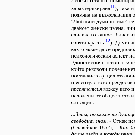
женското тяло е номинира
11
характеризирана
), така 
подмяна на възжелавания о
"Любовни думи по име" се
двайсет женски имена, чи
еднаква готовност биват в
12
своята красота
). Домина
както може да се предполо
психологическия аспект на
Единственият психологиче
който ръководи поведениет
поставянето (с цел отлаган
и евентуалното преодоляв
препятствия
между него и 
наложени от обществото и
ситуация:
...Знам, премиличка душице
свободна
,
знам
. - Откак не
(Славейков 1852);
...Как д
да те гледа в
чужди ръце..