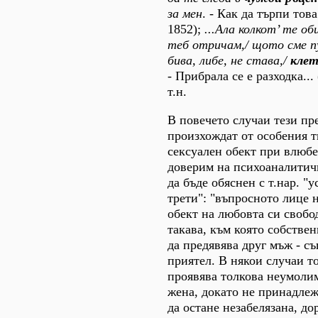
за мен
. - Как да търпи тов
1852);
...Ала колкот’ те об
теб отричам,/ щото сме 
бива, либе, не става,/
клет
- Прибрала се е разходка...
т.н.
В повечето случаи тези пр
произхождат от особения т
сексуален обект при влюбен
доверим на психоаналитич
да бъде обяснен с т.нар. "
трети": "въпросното лице н
обект на любовта си свободн
такава, към която собстве
да предявява друг мъж - съ
приятел. В някои случаи т
проявява толкова неумолим
жена, докато не принадлеж
да остане незабелязана, до