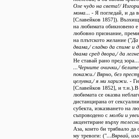
Оле чудо на света!/ Изгори
мома
... - Я погледай, и да
[Славейков 1857]). Възхищ
на любимата обикновено е
любовно признание, преми
на плътското желание ("
Да
двама,/ сладко да спиме и 
двама сред двора,/ да лег
Не ставай рано пред зора..
...Черните очички,/ белите 
покажи./ Вярно, без прест
целувка,/ я ми харижи
. - Г
[Славейков 1852], и т.н.).В
любимата се оказва неблаг
дистанцирана от сексуалн
субекта, изказването на л
съпроводено с
молби и уве
акцентиране върху
телесн
Аза, които би трябвало да
му тревоги: ("
...Вярвай, из