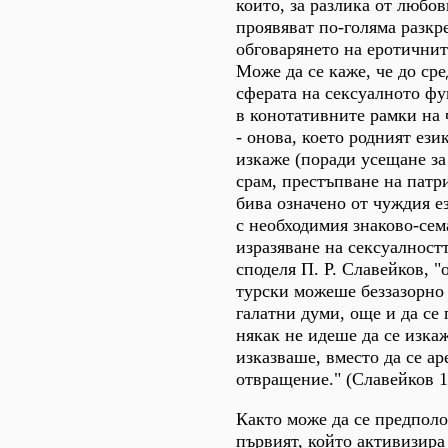
които, за разлика от любов
проявяват по-голяма разкр
обговарянето на еротични
Може да се каже, че до сре
сферата на сексуалното ф
в конотативните рамки на
- онова, което родният ези
изкаже (поради усещане за
срам, престъпване на патр
бива означено от чуждия е
с необходимия знаково-сем
изразяване на сексуалностт
споделя П. Р. Славейков, "
турски можеше беззазорно 
галатни думи, още и да се 
някак не идеше да се изкаж
изказваше, вместо да се ар
отвращение." (Славейков 1
Както може да се предполо
първият, който активизира