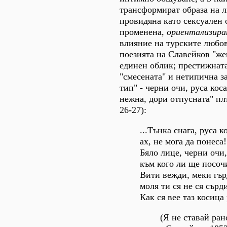
трансформират образа на 
провидяна като сексуален о
променена,
ориентализира
влияние на турските любо
поезията на Славейков "ж
единен облик; престижната
"смесената" и нетипична з
тип" - черни очи, руса коса
нежна, дори отпусната" пл
26-27):
...Тънка снага, руса к
ах, не мога да понеса!
Бяло лице, черни очи,
към кого ли ще посоч
Вити вежди, меки гър
моля ти ся не ся сърд
Как ся вее таз косица 
(Я не ставай рано