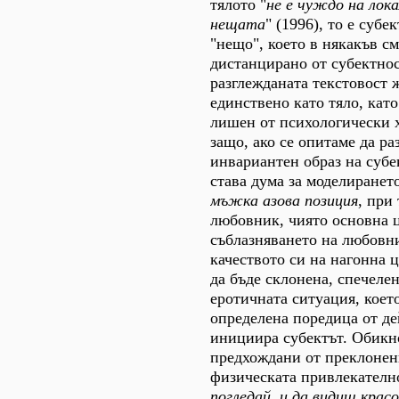
тялото "
не е чуждо на
лок
нещата
" (1996), то е субек
"нещо", което в някакъв с
дистанцирано от субектнос
разглежданата текстовост 
единствено като тяло, кат
лишен от психологически 
защо, ако се опитаме да ра
инвариантен образ на субе
става дума за моделиранет
мъжка азова позиция
, при
любовник, чиято основна ц
съблазняването на любовни
качеството си на нагонна ц
да бъде склонена, спечелен
еротичната ситуация, коет
определена поредица от де
инициира субектът. Обикн
предхождани от преклонен
физическата привлекателно
погледай, и да видиш крас