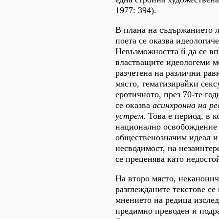
1977: 394).
В плана на съдържанието 
поета се оказва идеологич
Невъзможността й да се в
властващите идеологеми м
разчетена на различни рав
място, тематизирайки секс
еротичното, през 70-те год
се оказва
асинхронна на р
устрем
. Това е период, в 
национално освобождение 
общественозначим идеал и 
несводимост, на незаинтер
се преценява като недостой
На второ място, неканонич
разглежданите текстове се
мнението на редица изслед
предимно преводен и подр