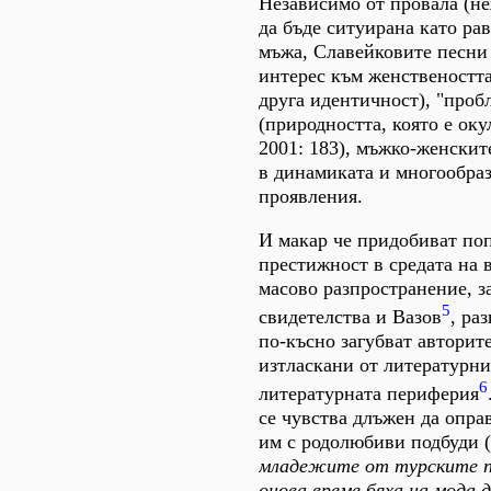
Независимо от провала (н
да бъде ситуирана като ра
мъжа, Славейковите песни
интерес към женствеността
друга идентичност), "проб
(природността, която е оку
2001: 183), мъжко-женски
в динамиката и многообраз
проявления.
И макар че придобиват по
престижност в средата на 
масово разпространение, з
5
свидетелства и Вазов
, ра
по-късно загубват авторите
изтласкани от литературни
6
литературната периферия
се чувства длъжен да опра
им с родолюбиви подбуди (
младежите от турските п
онова време бяха на мода д