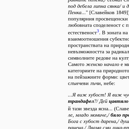
под дебела липна сянка/ и 
Пенка
..." [Славейков 1849]
популярния просвещенски 
любовната споделеност с 
3
естественост
. В зоната н
взаимоотношения субектно
пространствата на природн
невъзможността за радика
символните редове на култ
Самото
женско начало
е м
категориите на природното
на пейзажните форми: цвет
слънчеви лъчи, небе:
...Я виж хубост! Я виж чу
трандафел
?/ Дей
цавтяло
й тази звезда ясна... (Слав
ле, младо момиче,/
бяло пр
Бога с хубост дарена,/ ду
ранена./ Двама сми лика-п