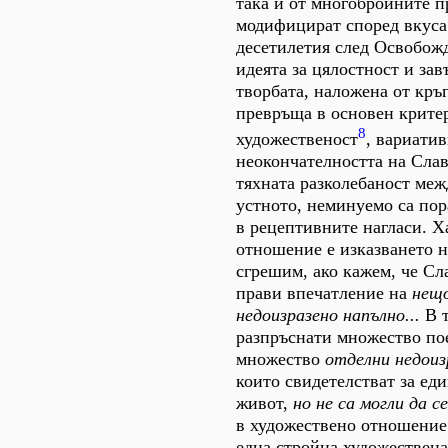
така и от многобройните п
модифицират според вкуса
десетилетия след Освобожд
идеята за цялостност и за
творбата, наложена от кръг
превръща в основен крите
8
художественост
, вариатив
неокончателността на Слав
тяхната разколебаност ме
устното, неминуемо са по
в рецептивните нагласи. Х
отношение е изказването н
сгрешим, ако кажем, че Сл
прави впечатление на
нещ
недоизразено напълно...
В т
разпръснати множество по
множество
отделни недоиз
които свидетелстват за ед
живот,
но не са могли да 
в художествено отношение 
една стройна художествена