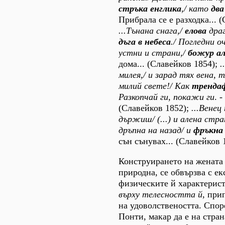
стръка енглика
,/ като
два
Прибрала се е разходка... 
...Тънана снага,/
елова
драг
дъга в небеса
./ Погледни о
устни и страни,/
божур а
дома... (Славейков 1854);
.
милея,/ и зарад тях вена, 
милий свете!/ Как
трендаф
Разкопчай ги, покажи ги
. -
(Славейков 1852);
...Венец
държиш/ (...) и алена стра
дръпна на назад/ и
фръкна
сън сънувах... (Славейков 1
Конструирането на жената 
природна, се обвързва с е
физическите й характерис
върху
телесността й
, при
на удоволствеността. Спо
Понти, макар да е на стран