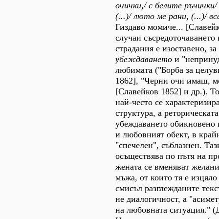
очички,/ с белите ръчички/
(...)/ люто ме
рани, (...)/ в
Гиздаво момиче... [Славейк
случаи съсредоточаването
страдания е изоставено, за
убеждаването
и "непринуд
любимата ("Борба за целув
1862], "Черни очи имаш, мо
[Славейков 1852] и др.). Т
най-често се характеризир
структура, а реторическата
убеждаването обикновено п
и любовният обект, в край
"спечелен", съблазнен. Таз
осъществява по пътя на пр
жената се вменяват желани
мъжа, от които тя е изцяло
смисъл разглежданите текс
не диалогичност, а "асимет
на любовната ситуация." (Д