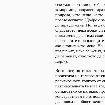
сексуална активност е бра
компромис, направен зара
природа, като нещо, което 
превъзмогнато: "Добре е за
допира до жена. Но, за да 
блудството, нека всеки си 
всяка жена да си има свой 
неженените и на вдовците 
ако останат като мене. Но, 
въздържат, нека се женят, 
да се женят, отколкото да с
Кор.7).
Всъщност, потискането на 
произтича не толкова от с
религиозност, колкото от 
патриархалната битова тра
обикновено се изтъква, пр
консерватизъм по отношен
дал повод на общественик