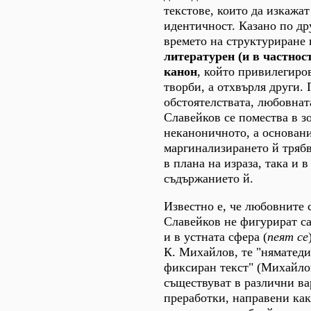
текстове, които да изкажа
идентичност. Казано по дру
времето на структуриране
литературен (и в частнос
канон
, който привилегиро
творби, а отхвърля други. 
обстоятелствата, любовната
Славейков се помества в з
неканоничното, а основани
маргинализирането й трябв
в плана на израза, така и в
съдържанието й.
Известно е, че любовните 
Славейков не фигурират са
и в устната сфера (
пеят се
К. Михайлов, те "няматеди
фиксиран текст" (Михайлов
съществуват в различни в
преработки, направени как