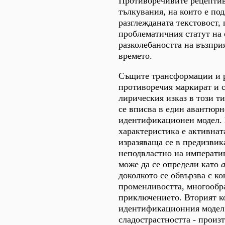
Противоречивите рецептив
тълкувания, на които е по
разглежданата текстовост,
проблематичния статут на 
разколебаността на възпри
времето.
Същите трансформации и 
противоречия маркират и с
лирическия изказ в този ти
се вписва в един авантюрн
идентификационен модел.
характеристика е активнат
изразяваща се в предизвик
неподвластно на императи
може да се определи като
доколкото се обвързва с к
променливостта, многообра
приключението. Вторият к
идентификационния модел
сладострастността - произ