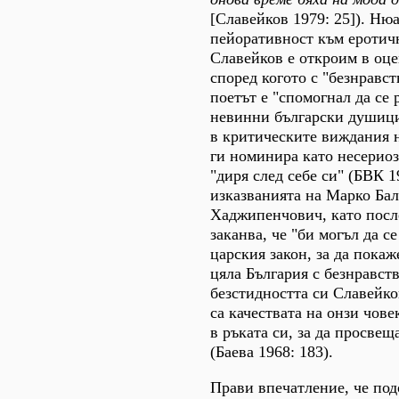
[Славейков 1979: 25]). Ню
пейоративност към еротичн
Славейков е откроим в оце
според когото с "безнравс
поетът е "спомогнал да се 
невинни български душици
в критическите виждания н
ги номинира като несерио
"диря след себе си" (БВК 19
изказванията на Марко Ба
Хаджипенчович, като посл
заканва, че "би могъл да с
царския закон, за да покаж
цяла България с безнравст
безстидността си Славейко
са качествата на онзи чове
в ръката си, за да просвещ
(Баева 1968: 183).
Прави впечатление, че по