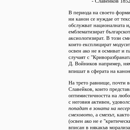
- Славейков 1852
В периода на своето форм
ни канон се нуждае от текс
обслужват националната и
емблематизират българскот
аксиологизират. В този см
които експлицират модусит
освен ако не я осмиват и п
случаят с "Криворазбранат
Д. Войников например, ням
впишат в сферата на кано
На трето равнище, почти 
Славейков, които представ
оптимистичността на люб
с неговия активен, удоволс
попадат в зоната на несе
смеховото
, а смехът, какт
(освен ако не е "критическ
вписан в някакъв морализа