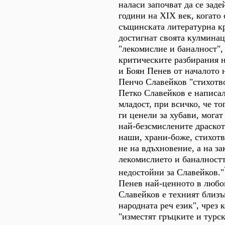
наласи започват да се заде
години на XIX век, когато
същинската литературна кр
достигнат своята кулминац
"лекомислие и баналност",
критическите разбирания 
и Боян Пенев от началото 
Пенчо Славейков "стихотв
Петко Славейков е написал
младост, при всичко, че то
ги ценели за хубави, мога
най-безсмислените драско
наши, храни-боже, стихотв
не на вдъхновение, а на за
лекомислието и баналностт
недостойни за Славейков."
Пенев най-ценното в любо
Славейков е техният близъ
народната реч език", чрез 
"изместят гръцките и турск