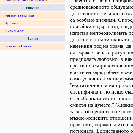
Известно е, че в специфик
средновековното общуване
Ресурси
докосването, сетивното въ
:.
Каталог за култура
са особено значими. Споре
:.
Артзона
влизайки в църквата, сред
:.
Писмена реч
изпитва непреодолимата п
докосне с пръсти иконата, 
За нас
каменния под на храма, да
:.
Всичко за LiterNet
си тържествената ритуално
предполага любовно, в ня
еротично съприкосновение 
еротичен заряд обаче може 
само условно и метафорич
"екстатичността на прикос
специфична и по нещо същ
от любовната екстатичност
смисъл на думата." (Янакие
засяга общението на човека
мъжко-женските отношения
практики, спрямо които е 
потисната. Единственото о