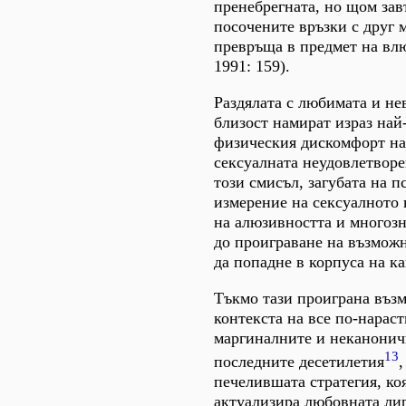
пренебрегната, но щом зав
посочените връзки с друг м
превръща в предмет на вл
1991: 159).
Раздялата с любимата и не
близост намират израз най
физическия дискомфорт на 
сексуалната неудовлетворе
този смисъл, загубата на 
измерение на сексуалното 
на алюзивността и многозн
до проиграване на възможн
да попадне в корпуса на к
Тъкмо тази проиграна възм
контекста на все по-нарас
маргиналните и неканонич
13
последните десетилетия
,
печелившата стратегия, ко
актуализира любовната лир