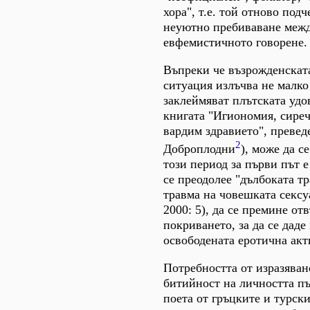
хора", т.е. той отново под
неуютно пребиваване межд
евфемистичното говорене.
Въпреки че възрожденскат
ситуация излъчва не малко
заклеймяват плътската удо
книгата "Игиономия, сиреч
вардим здравието", превед
2
Доброплодни
), може да с
този период за първи път 
се преодолее "дълбоката т
травма на човешката сексу
2000: 5), да се премине от
покриването, за да се даде
освободената еротична акт
Потребността от изразяван
битийност на личността п
поета от гръцките и турски