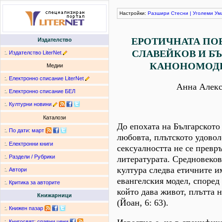
Настройки:
Разшири
Стесни
|
Уголеми
Ум
ЕРОТИЧНАТА ПОЕЗ
Издателство
СЛАВЕЙКОВ И Б
:.
Издателство LiterNet
КАНОНОМОД
Медии
:.
Електронно списание LiterNet
Анна Алекс
:.
Електронно списание БЕЛ
:.
Културни новини
Каталози
До епохата на Българското
:.
По дати
:
март
любовтa, плътското удовол
:.
Електронни книги
сексуалността не се превр
:.
Раздели / Рубрики
литературата. Средновеко
култура следва етичните и
:.
Автори
евангелския модел, според 
:.
Критика за авторите
който дава живот, плътта 
Книжарници
(Йоан, 6: 63).
:.
Книжен пазар
:.
Книгосвят: сравни цени