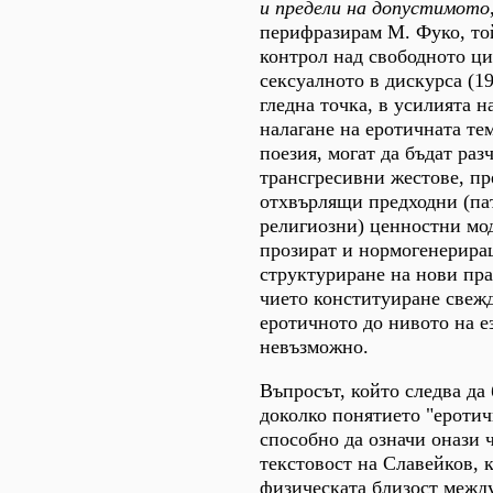
и предели на допустимото
перифразирам М. Фуко, то
контрол над свободното ц
сексуалното в дискурса (19
гледна точка, в усилията н
налагане на еротичната тем
поезия, могат да бъдат раз
трансгресивни жестове, п
отхвърлящи предходни (па
религиозни) ценностни мод
прозират и нормогенерир
структуриране на нови пра
чието конституиране свеж
еротичното до нивото на е
невъзможно.
Въпросът, който следва да 
доколко понятието "еротич
способно да означи онази 
текстовост на Славейков, 
физическата близост межд