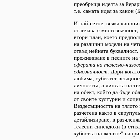
преобръща идеята за йерар
т.е. самата идея за канон (
И най-сетне, всяка канони
отличава с многозначност,
втори план, което предпол
на различни модели на че
отвъд нейната буквалност
преживяване в песните на 
сферата на телесно-низов
еднозначност
. Дори когато
любима, субектът всъщнос
личността, а липсата на те
на обект, който да бъде об
от своите културни и соц
Вездесъщността на тялото 
разчетена както в скрупул
детайлизиране, в разчленя
телесни синекдохи (в стих
хубостта на жените" напри