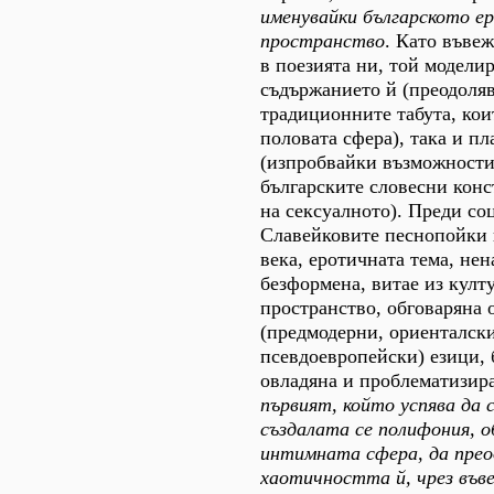
именувайки
българското е
пространство
. Като въве
в поезията ни, той моделир
съдържанието й (преодоля
традиционните табута, кои
половата сфера), така и пл
(изпробвайки възможностит
българските словесни конс
на сексуалното). Преди со
Славейковите песнопойки 
века, еротичната тема, нен
безформена, витае из култ
пространство, обговаряна 
(предмодерни, ориенталски
псевдоевропейски) езици, 
овладяна и проблематизира
първият, който успява да
създалата се полифония, о
интимната сфера, да прео
хаотичността й, чрез във