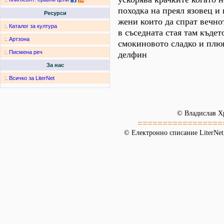
походка на преял язовец и
Ресурси
жени които да спрат вечно
:.
Каталог за култура
в съседната стая там къде
:.
Артзона
смокиновото сладко и плю
:.
Писмена реч
делфин
За нас
:.
Всичко за LiterNet
© Владислав Х
=================
© Електронно списание LiterNet,