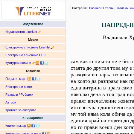
Настройки:
Разшири
Стесни
|
Уголеми
Ум
НАПРЕД-Н
Издателство
:.
Издателство LiterNet
Владислав Х
Медии
:.
Електронно списание LiterNet
:.
Електронно списание БЕЛ
сам както никога не е бил 
:.
Културни новини
стаята до другия това му е
Каталози
разходка из парка излизан
:.
По дати
:
март
на която да разправя как 
една витрина в прага само 
:.
Електронни книги
няколко дена в тоя град но
:.
Раздели / Рубрики
правят впечатление жената
:.
Автори
интересува единствено кол
:.
Критика за авторите
му той няма кола обича да
Книжарници
единия край на стаята до д
:.
Книжен пазар
но го прави всеки ден ког
ускорява крачките когато н
:.
Книгосвят: сравни цени