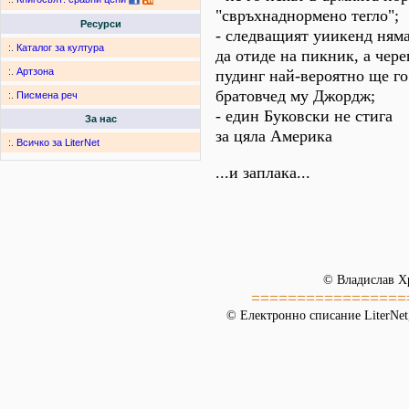
"свръхнаднормено тегло";
Ресурси
- следващият уиикенд ням
:.
Каталог за култура
да отиде на пикник, а чер
:.
Артзона
пудинг най-вероятно ще го
братовчед му Джордж;
:.
Писмена реч
- един Буковски не стига
За нас
за цяла Америка
:.
Всичко за LiterNet
...и заплака...
© Владислав Х
=================
© Електронно списание LiterNet,