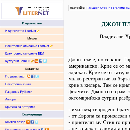
Настройки:
Разшири
Стесни
|
Уголеми
Ум
ДЖОН П
Издателство
:.
Издателство LiterNet
Владислав Х
Медии
:.
Електронно списание LiterNet
:.
Електронно списание БЕЛ
Джон плаче, но се крие. Го
:.
Културни новини
американски. Крие се от ма
Каталози
адвокат. Крие се от тате, 
:.
По дати
:
март
малко ресторантче за бърза
крие в килера. Там се кри
:.
Електронни книги
филмите. Джон го е срам, 
:.
Раздели / Рубрики
октомврийска сутрин разбр
:.
Автори
:.
Критика за авторите
- имал мъртвородено братч
Книжарници
- от Европа са произлезли 
- приятелят му Стив го пр
:.
Книжен пазар
- не го искат в армията по
:.
Книгосвят: сравни цени