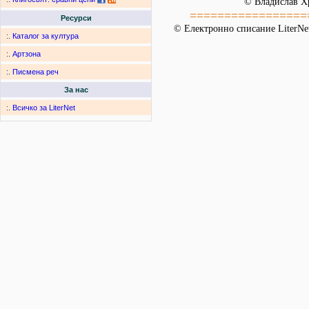
© Владислав Х
=================
Ресурси
© Електронно списание LiterNet
:.
Каталог за култура
:.
Артзона
:.
Писмена реч
За нас
:.
Всичко за LiterNet