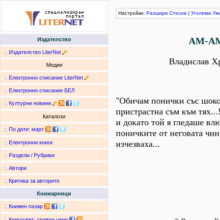
Настройки:
Разшири
Стесни
|
Уголеми
Ум
АМ-А
Издателство
:.
Издателство LiterNet
Владислав Х
Медии
:.
Електронно списание LiterNet
:.
Електронно списание БЕЛ
"Обичам понички със шоко
:.
Културни новини
пристрастна съм към тях...
Каталози
и докато той я гледаше влю
:.
По дати
:
март
поничките от неговата чин
изчезваха...
:.
Електронни книги
:.
Раздели / Рубрики
:.
Автори
:.
Критика за авторите
Книжарници
:.
Книжен пазар
:.
Книгосвят: сравни цени