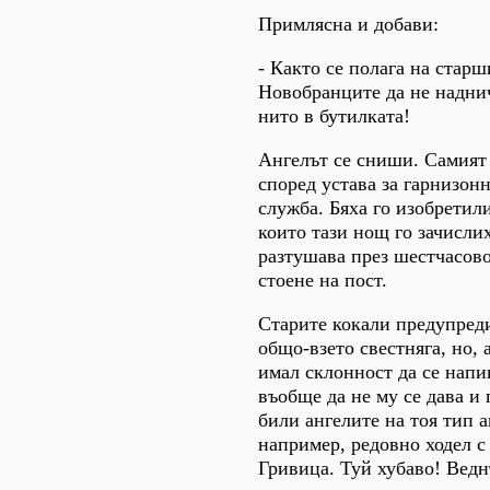
Примлясна и добави:
- Както се полага на старш
Новобранците да не наднич
нито в бутилката!
Ангелът се сниши. Самият 
според устава за гарнизонн
служба. Бяха го изобретили
които тази нощ го зачислиха
разтушава през шестчасов
стоене на пост.
Старите кокали предупреди
общо-взето свестняга, но, 
имал склонност да се напи
въобще да не му се дава и 
били ангелите на тоя тип а
например, редовно ходел с
Гривица. Туй хубаво! Ведн