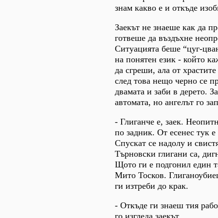
знам какво е и откъде изоб
Заекът не знаеше как да пр
готвеше да въздъхне неопр
Ситуацията беше “цуг-цван
на понятен език - който 
да сгреши, ала от храстите
след това нещо черно се п
двамата и заби в дерето. З
автомата, но ангелът го зап
- Глиганче е, заек. Неопитн
по задник. От есенес тук е
Спускат се надолу и свистя
Търновски глигани са, дигн
Щото ги е подгонил един 
Мито Тосков. Глиганоубиец
ги изтреби до крак.
- Откъде ги знаеш тия раб
го изгледа заекът.