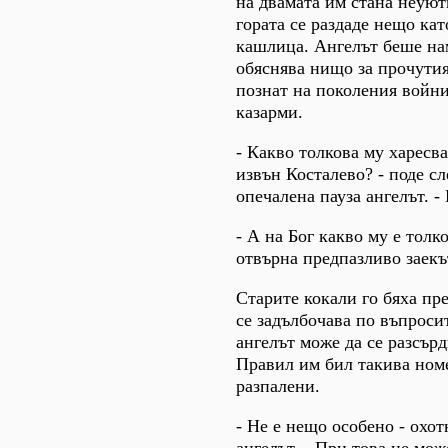
на двамата им стана неуют
гората се раздаде нещо к
кашлица. Ангелът беше нам
обяснява нищо за прочутия
познат на поколения войн
казарми.
- Какво толкова му харесв
извън Косталево? - поде сл
опечалена пауза ангелът. -
- А на Бог какво му е толк
отвърна предпазливо заекъ
Старите кокали го бяха пр
се задълбочава по въпросит
ангелът може да се разсърд
Правил им бил такива номе
разпалени.
- Не е нещо особено - охот