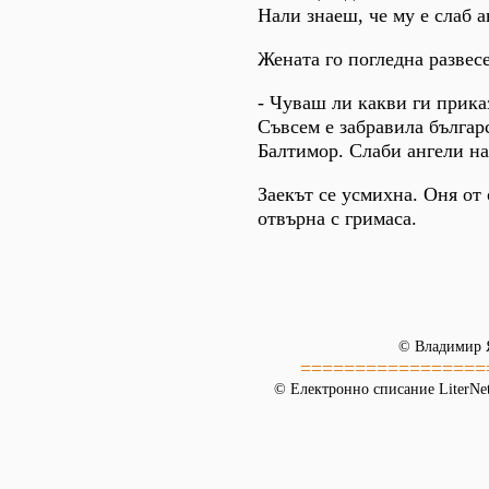
Нали знаеш, че му е слаб а
Жената го погледна развес
- Чуваш ли какви ги прика
Съвсем е забравила българ
Балтимор. Слаби ангели на
Заекът се усмихна. Оня от
отвърна с гримаса.
© Владимир 
=================
© Електронно списание LiterNet