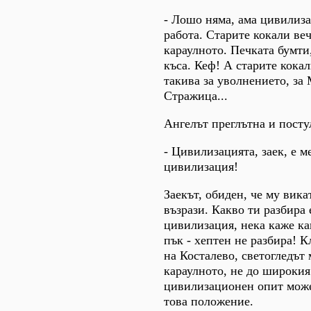
- Лошо няма, ама цивилизац
работа. Старите кокали веч
караулното. Печката бумти,
къса. Кеф! А старите кокал
такива за уволнението, за
Стражица...
Ангелът преглътна и посту
- Цивилизацията, заек, е м
цивилизация!
Заекът, обиден, че му вика
възрази. Какво ти разбира 
цивилизация, нека каже ка
пък - хептен не разбира! 
на Косталево, светогледът 
караулното, не до широкия
цивилизационен опит може
това положение.