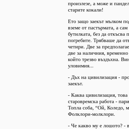
произлезе, а може и панде
старите кокали!
Ето защо заекът мълком по
вземе от пастърмата, а са
бутилката, без да откъсва 
погребите. Трябваше да от
четири. Две за предполага
две за наличния, временно
който трезво въздъхна. Ви
уловимия...
- Дъх на цивилизация - пр
заекът.
- Каква цивилизация, това
старовремска работа - пари
Топла соба, “Ой, Коледо, м
Фолклори-молклори.
- Че какво му е лошото? - 