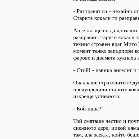
- Разправят ги - нехайно от
Старите кокали ги разправя
Ангелът щеше да допълни 
разправят старите кокали з
техния стръвен враг Мито 
момент тежко запърпори ко
фарове и двамата хукнаха 
- Стой! - извика ангелът и 
Очакваше страховитите дум
предупредили старите кока
изкрещя уставното:
- Кой идва?!
Той смяташе честно и почт
снежното дере, никой няма
там, ала заекът, който беш