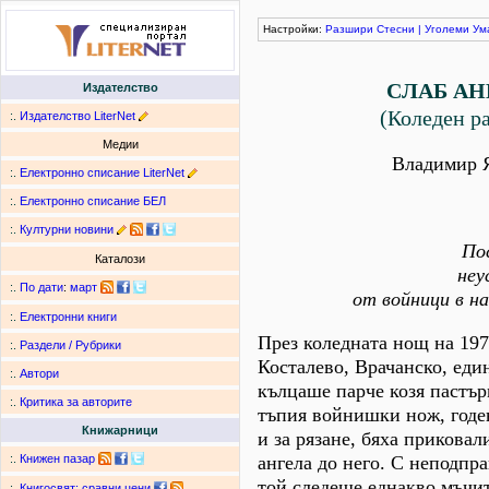
Настройки:
Разшири
Стесни
|
Уголеми
Ум
СЛАБ АН
Издателство
(Коледен ра
:.
Издателство LiterNet
Медии
Владимир 
:.
Електронно списание LiterNet
:.
Електронно списание БЕЛ
:.
Културни новини
По
Каталози
неу
:.
По дати
:
март
от войници в н
:.
Електронни книги
През коледната нощ на 197
:.
Раздели / Рубрики
Косталево, Врачанско, еди
:.
Автори
кълцаше парче козя пастър
:.
Критика за авторите
тъпия войнишки нож, годен
Книжарници
и за рязане, бяха прикова
ангела до него. С неподпр
:.
Книжен пазар
той следеше еднакво мъчит
:.
Книгосвят: сравни цени