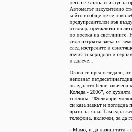
него се хлъзна и изпусна о
Автоматът изкусително сти
който въобще не се поколеб
предупредителен във възду
отговор, превключи на авт
по посока на светлините. 
сила изтръгна заека от зем
след изстрелите и свистящ
лъчисти коридори и серпа
и далече...
Озова се пред огледало, от
непознат петдесетинагоди
огледалото беше закачена 
Коледа - 2006”, от кухнят
топлина. “Фолклори-молкл
си каза заекът и погледна 
врата на хола. Там една ж
телефона, включен, за да г
- Мамо, и да пазиш тати - 