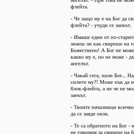
ангелът. - При това не мож
флейта.
- Че защо му е на Бог да с
флейта? - учуди се заекът.
- Имаше един от по-старит
знаеш ли как свиреше на т
Божествено! А Бог не може
какво му е, но не може - 
ангелът.
- Чакай сега, нали Бог... Н
силите му?! Може пък да н
блок-флейта, а не че не м
заекът.
- Твоите началници всичко
да се заяде онзи.
- Те са обратното на Бог -
не говорим за свирене на б