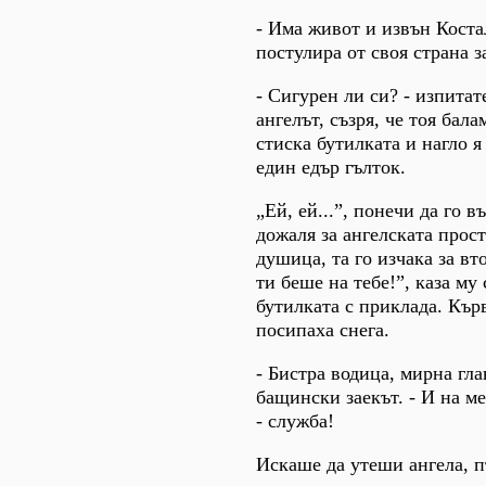
- Има живот и извън Коста
постулира от своя страна з
- Сигурен ли си? - изпитат
ангелът, съзря, че тоя бал
стиска бутилката и нагло я
един едър гълток.
„Ей, ей...”, понечи да го в
дожаля за ангелската прост
душица, та го изчака за вт
ти беше на тебе!”, каза му
бутилката с приклада. Кър
посипаха снега.
- Бистра водица, мирна гла
бащински заекът. - И на ме
- служба!
Искаше да утеши ангела, п