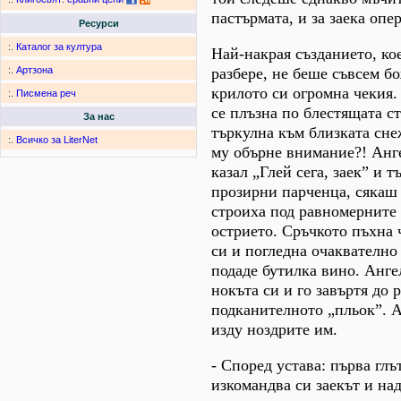
пастърмата, и за заека опе
Ресурси
:.
Каталог за култура
Най-накрая създанието, кое
разбере, не беше съвсем б
:.
Артзона
крилото си огромна чекия.
:.
Писмена реч
се плъзна по блестящата с
За нас
търкулна към близката сне
:.
Всичко за LiterNet
му обърне внимание?! Анг
казал „Глей сега, заек” и т
прозирни парченца, сякаш 
строиха под равномерните
острието. Сръчкото пъхна 
си и погледна очаквателно 
подаде бутилка вино. Анге
нокъта си и го завъртя до 
подканителното „пльок”. 
изду ноздрите им.
- Според устава: първа глът
изкомандва си заекът и на