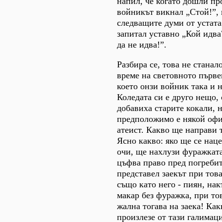
напил, че когато дошли п
войникът викнал „Стой!”, 
следващите думи от устата
запитал уставно „Кой идва
да не идва!”.
Разбира се, това не станал
време на световното първе
което онзи войник така и н
Коледата си е друго нещо, 
добавиха старите кокали, 
предположимо е някой офи
атеист. Какво ще направи т
Ясно какво: яко ще се нац
очи, ще нахлузи фуражката
цъфва право пред погребит
представел заекът при тов
също като него - пиян, нак
макар без фуражка, при то
жална тогава на заека! Ка
произлезе от тази галима