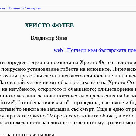
али
|
Потъмни
|
Стандартни
ХРИСТО ФОТЕВ
Владимир Янев
web
|
Погледи към българската пое
и определят духа на поезията на Христо Фотев: неистов
 покрусено установяване гибелта на илюзиите. Лирическ
тояния представя света в неговото единосъщие и във ве
Затова най-устойчивият образ в стиховете на Христо Фот
л на изгубеното, откритото и очакваното; олицетворение 
анното желание за нови поетически определения на бити
битие", "от обещания излято" - прародина, настояще и б
дстави то никога не заплашва със смърт. Още в едно от р
улира категорично "Морето само живите обича", а ето с
разено желанието за сливане с извечното му красиво мог
 страшното във навика