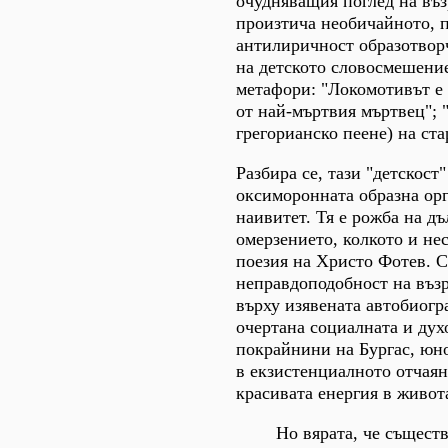
очудняващия поглед на въз
произтича необичайното, 
антилиричност образотвор
на детското словосмешение
метафори: "Локомотивът е 
от най-мъртвия мъртвец"; 
грегорианско пеене) на ста
Разбира се, тази "детскост
оксиморонната образна орг
наивитет. Тя е рожба на дъ
омерзението, колкото и не
поезия на Христо Фотев. С
неправдоподобност на възр
върху изявената автобиогр
очертана социалната и дух
покрайнини на Бургас, юно
в екзистенциалното отчаян
красивата енергия в живот
Но вярата, че същест