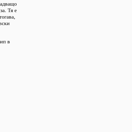
надващо
за. Тя е
тогава,
вски
цип в