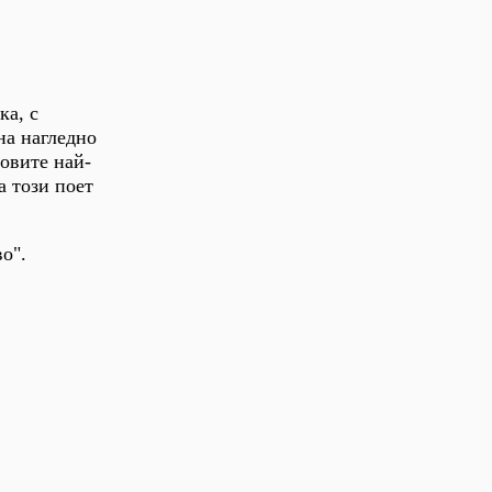
ка, с
на нагледно
говите най-
а този поет
о".