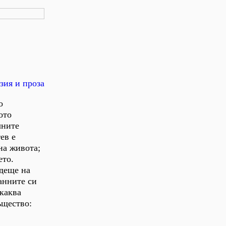
зия и проза
о
ото
чните
ев е
на живота;
ето.
ъдеще на
анните си
 каква
ъщество: