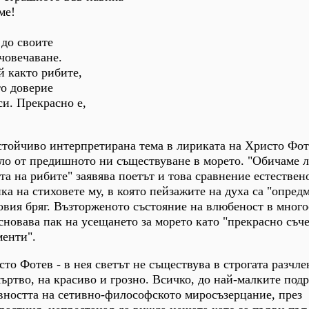
ме!
 до своите
човечаване.
й както рибите,
то доверие
си. Прекрасно е,
стойчиво интерпретирана тема в лириката на Христо Фоте
ло от предишното ни съществуване в морето. "Обичаме л
ота на рибите" заявява поетът и това сравнение естествен
ка на стиховете му, в която пейзажите на духа са "опред
овия бряг. Възторженото състояние на влюбеност в мног
сновава пак на усещането за морето като "прекрасно съч
менти".
сто Фотев - в нея светът не съществува в строгата разчле
мъртво, на красиво и грозно. Всичко, до най-малките под
вността на сетивно-философското миросъзерцание, през