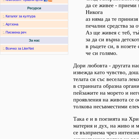
да се живее - приеми 
Ресурси
Никога
:.
Каталог за култура
аз няма да те принизя
:.
Артзона
печални средства за о
Аз ще живея с теб, тъ
:.
Писмена реч
за да си върна детско
За нас
в ръцете си, в нозете 
:.
Всичко за LiterNet
че си голямо.
Дори любовта - другата на
извежда като чувство, дош
телата си със веселата лек
в странната образна органи
пейзажите на морето и нег
проявления на живота се о
толкова несъвместими еле
Така е и в поезията на Хри
материя и дух, на живо и 
се възприема чрез интензи