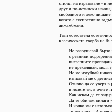
стилът на изразяване - в н
друг и по-истински начин, 
свободното и леко дишане 
когато е експресивно задъ
анжамбмани.
Тази естествена естетично
класическата творба на бъ
Не разрушавай бързо 
с ревниви подозрения
внезапните пропадани
не прекалявай, моля т
Не ме изгубвай никога
изпълвай ме с детинс
Отново да се уверя в 
в нозете ти, в очите т
Как искам да те задър
Да те обичам винаги -
И колко ми е невъзмо
ти пясъчна... И моля т