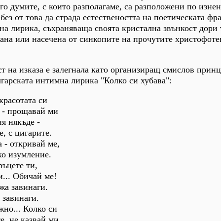
его думите, с които разполагаме, са разположени по изне
без от това да страда естествеността на поетическата фра
на лирика, съхраняваща своята кристална звънкост дори 
хана или насечена от синкопите на прочутите христофоте
ст на изказа е залегнала като организиращ смислов прин
лгарската интимна лирика "Колко си хубава":
красотата си
 - прощавай ми
я някъде -
е, с цигарите.
 - откривай ме,
ко изумление.
ръцете ти,
и... Обичай ме!
жа завинаги.
 завинаги.
жно... Колко си
е, не казвай ми,