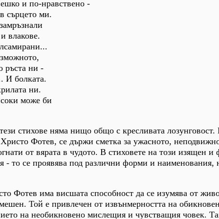
вешко и по-нравствено -
ъв сърцето ми.
 замръзнали
и влакове.
лсамирани...
ъзможното,
о ръста ни -
. И болката.
крилата ни.
исоки може би
тези стихове няма нищо общо с кресливата лозунговост. 
а Христо Фотев, се държи сметка за ужасното, неподвижн
огнати от вярата в чудото. В стиховете на този изящен и
ия - то се проявява под различни форми и наименования, 
исто Фотев има висшата способност да се изумява от живо
мешен. Той е привлечен от извънмерността на обикновен
нието на необикновено мислещия и чувстващия човек. Та