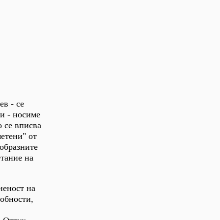
в - се
и - носиме
о се вписва
метени" от
ообразните
етание на
неност на
робности,