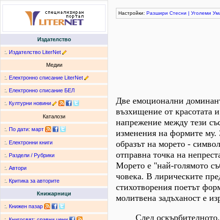
Настройки:
Разшири
Стесни
|
Уголеми
Ум
Издателство
:.
Издателство LiterNet
Медии
:.
Електронно списание LiterNet
:.
Електронно списание БЕЛ
Две емоционални доминант
:.
Културни новини
възхищение от красотата и
Каталози
напрежение между тези със
:.
По дати
:
март
изменения на формите му. 
образът на морето - симво
:.
Електронни книги
отправна точка на непрест
:.
Раздели / Рубрики
Морето е "най-голямото съ
:.
Автори
човека. В лирическите пре
:.
Критика за авторите
стихотворения поетът форм
Книжарници
молитвена задъханост е из
:.
Книжен пазар
След оскърбителното,
:.
Книгосвят: сравни цени