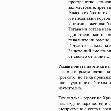
пространство - по-чо
зад жестовете, зрее в
Ужасно е обратното -
и неподвижни кораби 
И пътища, жестоко ба
Тогава ни остава нев
единствено, което е п
печалните ни рамене..
И чудото - замаха на 
Защото ний сме по-в
от свойто отчаяние...
Романтичната патетика на 
както и в цялата поезия н
грозното, но те са превъзм
поет чудото не е абстракц
изумително.
Точно така - героят на Хр
изглежда повърхностен и с
възприемано с усета и зре