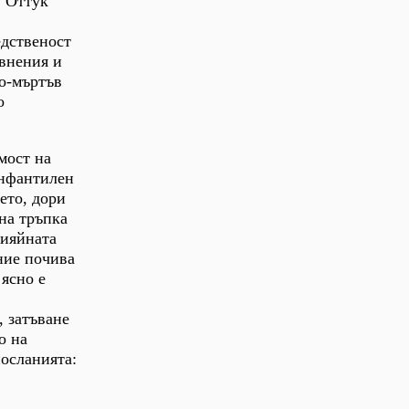
. Оттук
едственост
авнения и
по-мъртъв
о
мост на
инфантилен
ето, дори
на тръпка
сияйната
ние почива
ясно е
, затъване
о на
посланията: