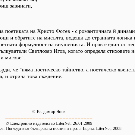
жиш завинаги,
на поетиката на Христо Фотев - с романтичната й динами
оци и обратите на мисълта, водещи до странната логика 
кретната формулност на внушенията. И прав е един от не
ълкуватели Светлозар Игов, когато определя стиховете н
и мигове".
рди, че "няма поетическо тайнство, а поетическо явенств
, и отрича това съждение.
© Владимир Янев
=============================
© Електронно издателство LiterNet, 26.01.2009
. Погледи към българската поезия и проза. Варна: LiterNet, 2008.