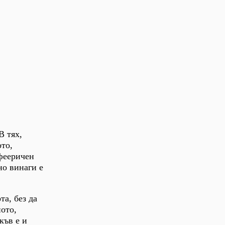
В тях,
ото,
 фееричен
но винаги е
та, без да
ото,
къв е и