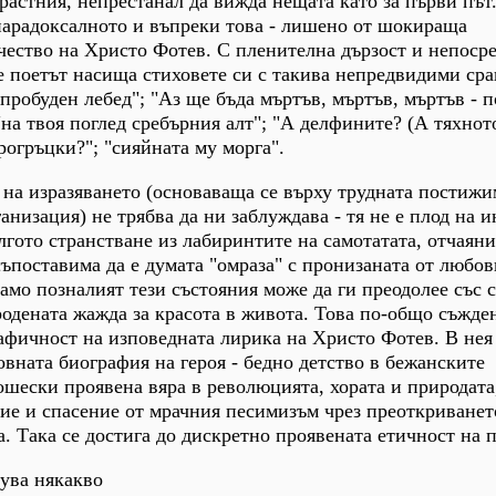
растния, непрестанал да вижда нещата като за първи път
парадоксалното и въпреки това - лишено от шокираща
чество на Христо Фотев. С пленителна дързост и непоср
 поетът насища стиховете си с такива непредвидими ср
пробуден лебед"; "Аз ще бъда мъртъв, мъртъв, мъртъв - 
"на твоя поглед сребърния алт"; "А делфините? (А тяхнот
рогръцки?"; "сияйната му морга".
" на изразяването (основаваща се върху трудната постижи
анизация) не трябва да ни заблуждава - тя не е плод на 
лгото странстване из лабиринтите на самотатата, отчаяни
съпоставима да е думата "омраза" с пронизаната от любов
амо позналият тези състояния може да ги преодолее със 
одената жажда за красота в живота. Това по-общо съжде
афичност на изповедната лирика на Христо Фотев. В нея 
овната биография на героя - бедно детство в бежанските
шески проявена вяра в революцията, хората и природата
ие и спасение от мрачния песимизъм чрез преоткриванет
а. Така се достига до дискретно проявената етичност на 
вува някакво