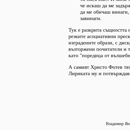
че искаш да ме задър
да ме обичаш винаги,
завинаги.
Тук е разкрита същността 
резките асоциативни преск
изградените образи, с дис
възторжени почитатели и т
като "поредица от вълшебн
А самият Христо Фотев твъ
Лириката му и потвърждава
Владимир Янев