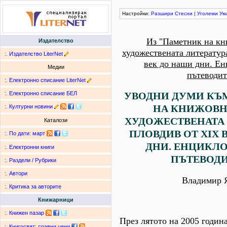
Настройки:
Разшири
Стесни
|
Уголеми
Ум
Из "Паметник на кн
Издателство
художествената литератур
:.
Издателство LiterNet
век до наши дни. Е
Медии
пътеводит
:.
Електронно списание LiterNet
:.
Електронно списание БЕЛ
УВОДНИ ДУМИ КЪ
НА КНИЖОВН
:.
Културни новини
ХУДОЖЕСТВЕНАТА 
Каталози
ПЛОВДИВ ОТ ХІХ 
:.
По дати
:
март
ДНИ. ЕНЦИКЛ
:.
Електронни книги
ПЪТЕВОДИ
:.
Раздели / Рубрики
:.
Автори
Владимир 
:.
Критика за авторите
Книжарници
:.
Книжен пазар
През лятото на 2005 годин
:.
Книгосвят: сравни цени