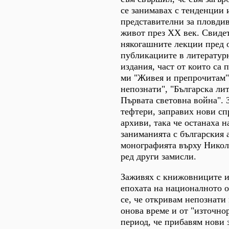
се занимавах с тенденции 
представителни за пловди
живот през ХХ век. Свидет
някогашните лекции пред 
публикациите в литератур
издания, част от които са 
ми "Живея и препрочитам"
непознати", "Българска ли
Първата световна война". 
тефтери, заправих нови сп
архиви, така че останаха н
заниманията с българския 
монографията върху Нико
ред други замисли.
Заживях с книжовниците и
епохата на националното о
се, че откривам непознати
онова време и от "източн
период, че прибавям нови 