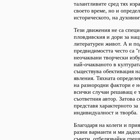
талантливите сред тях изра
своето време, но и определ
историческото, на духовни
Тези движения не са спец
пловдивския и дори за на
литературен живот. А и по
предвидимостта често са "
неочаквани творчески избу
най-очакваното в културат
съществува обективация н
явления. Тяхната определе
на разнородни фактори е н
всички случаи решаващ е 
съответния автор. Затова с
представя характерното за
индивидуалност и творба.
Благодаря на колеги и прия
разни варианти и ми дадох
съвети, отбелязвайки греш