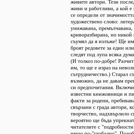
живите автори. Тези после
живи и работливи, а кой е 
се определи от значимостт
художествено слово: литер
унижавана, премълчавана,
криворазбирана, но никой 
съумял да я излъже! Ще им
броят редовете за един или
следят под лупа всяка дум
(И толкоз по-добре! Разчи
им, то ще е израз на нево
сътрудничество.) Старал съ
възможно, да не давам пре
си предпочитания. Включи
известни книжовници и пи
факти за родени, пребивав
свързани с града автори, к
творчество, надхвърлило с
вероятно ще бъда упрекнат
читателите с "подробности 
нещо по-"глобално". Подоб