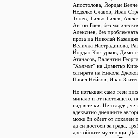
Апостолова, Йордан Велче
Недялко Славов, Иван Стр
Тонев, Тильо Тилев, Алек
Антон Баев, без магически
Алексиев, без проблемнат
проза на Николай Казандж
Величка Настрадинова, Ра
Йордан Костурков, Димил
Атанасов, Валентин Георги
"Хълмът" на Димитър Кирк
сатирата на Никола Джоков
Павел Нейков, Иван Златев
Не изтъквам само тези пис
минало и от настоящето, не
над всички. Не твърдя, че
адекватно днешните автори
може би обзет от локален п
да си достоен за града, тр
достойните му творци. Да