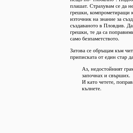
плашат. Страхувам се да н
грешки, компрометиращи к
източник на знание за съз
създаваното в Пловдив. Да
грешки, те да са поправим
само безпаметството.
Затова се обръщам към чит
приписката от един стар д
Аз, недостойният гра
започнах и свърших.
И като четете, поправ
кълнете.