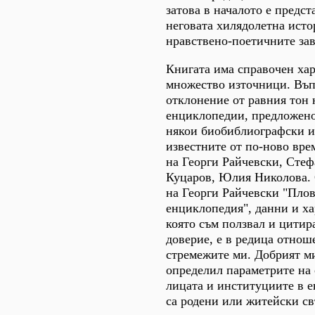
затова в началото е предст
неговата хилядолетна исто
нравствено-поетичните за
Книгата има справочен хар
множество източници. Въп
отклонение от равния тон 
енциклопедии, предложено
някои биобиблиографски и
известните от по-ново вре
на Георги Райчевски, Сте
Куцаров, Юлия Николова. 
на Георги Райчевски "Пло
енциклопедия", данни и ха
която съм ползвал и цитир
доверие, е в редица отнош
стремежите ми. Добрият ми
определил параметрите на 
лицата и институциите в 
са родени или житейски св