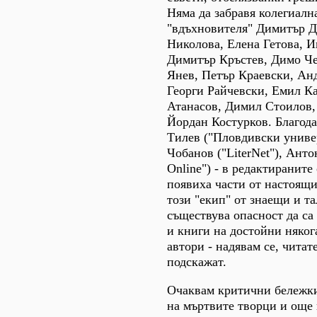
Няма да забравя колегиалн
"вдъхновителя" Димитър 
Николова, Елена Гетова, И
Димитър Кръстев, Димо Ч
Янев, Петър Краевски, Ан
Георги Райчевски, Емил К
Атанасов, Димил Стоилов,
Йордан Костурков. Благода
Тилев ("Пловдивски универ
Чобанов ("LitеrNet"), Анто
Online") - в редактираните
появиха части от настоящи
този "екип" от знаещи и т
съществува опасност да са
и книги на достойни няко
автори - надявам се, читат
подскажат.
Очаквам критични бележки
на мъртвите творци и още п