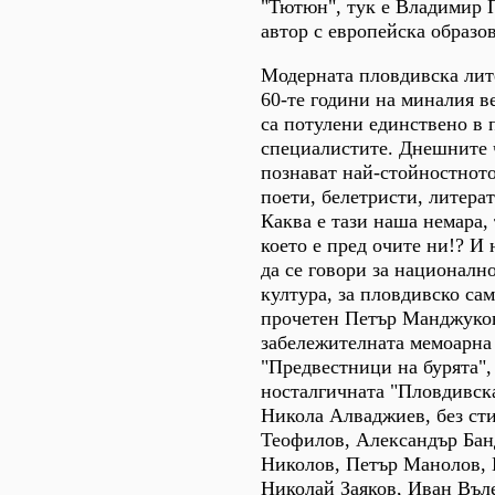
"Тютюн", тук е Владимир 
автор с европейска образо
Модерната пловдивска лит
60-те години на миналия в
са потулени единствено в 
специалистите. Днешните 
познават най-стойностното
поети, белетристи, литера
Каква е тази наша немара,
което е пред очите ни!? И 
да се говори за националн
култура, за пловдивско сам
прочетен Петър Манджуков
забележителната мемоарна
"Предвестници на бурята",
носталгичната "Пловдивск
Никола Алваджиев, без ст
Теофилов, Александър Бан
Николов, Петър Манолов, 
Николай Заяков, Иван Въл