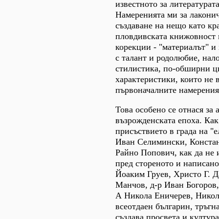
известното за литературат
Намеренията ми за лаконич
създаване на нещо като кр
пловдивската книжовност 
корекции - "материалът" и 
с талант и родолюбие, нал
стилистика, по-обширни ц
характеристики, които не 
първоначалните намерения
Това особено се отнася за 
възрожденската епоха. Ка
присъствието в града на "е
Иван Селимински, Конста
Райно Попович, как да не 
пред стореното и написано
Йоаким Груев, Христо Г. Д
Манчов, д-р Иван Богоров
А Никола Еничерев, Никол
всеотдаен българин, тръгн
създава просвета и култура