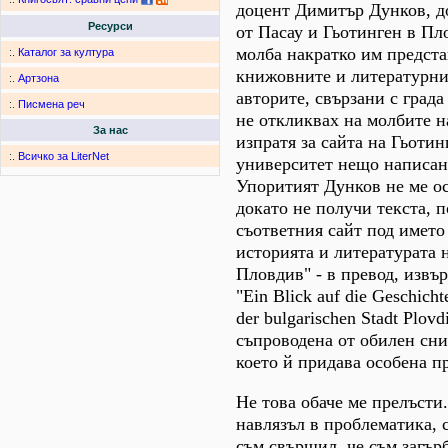
доцент Димитър Дунков, д
Ресурси
от Пасау и Гьотинген в Пл
молба накратко им предста
:.
Каталог за култура
книжовните и литературни
:.
Артзона
авторите, свързани с града
:.
Писмена реч
не откликвах на молбите н
За нас
изпратя за сайта на Гьотин
:.
Всичко за LiterNet
университет нещо написан
Упоритият Дунков не ме ос
докато не получи текста, 
съответния сайт под името
историята и литературата 
Пловдив" - в превод, извъ
"Ein Blick auf die Geschichte
der bulgarischen Stadt Plov
съпроводена от обилен сни
което й придава особена п
Не това обаче ме прелъсти
навлязъл в проблематика, с
съм свършил, че съм загър