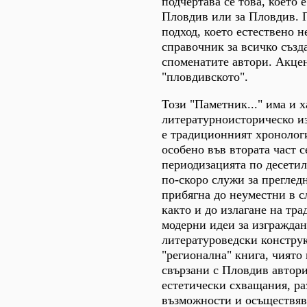
подчертава се това, което 
Пловдив или за Пловдив. 
подход, което естествено н
справочник за всичко създ
споменатите автори. Акцен
"пловдивското".
Този "Паметник..." има и х
литературноисторическо и
е традиционният хронологи
особено във втората част с
периодизацията по десетил
по-скоро служи за преглед
прибягна до неуместни в с
както и до излагане на тр
модерни идеи за изгражда
литературоведски констру
"регионална" книга, чиято 
свързани с Пловдив автори
естетически схващания, р
възможности и осъществяв