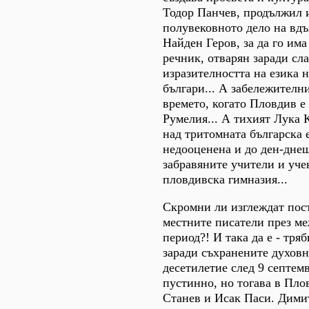
Тодор Панчев, продължил 
полувековното дело на вд
Найден Геров, за да го им
речник, отварян заради сла
изразителността на езика 
българи... А забележителн
времето, когато Пловдив е
Румелия... А тихият Лука 
над тритомната българска 
недооценена и до ден-днеш
забравяните учители и уче
пловдивска гимназия...
Скромни ли изглеждат пос
местните писатели през м
период?! И така да е - тряб
заради съхранените духов
десетилетие след 9 септемв
пустинно, но тогава в Пло
Станев и Исак Паси. Дими