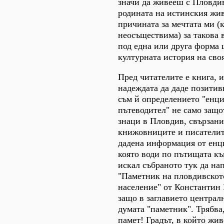
значи да живееш с Пловдив
родината на истинския жив
причината за мечтата ми (
неосъществима) за такова в
под една или друга форма 
културната история на своя
Пред читателите е книга, и
надеждата да даде позитив
съм й определението "енц
пътеводител" не само защо
знаци в Пловдив, свързани
книжовниците и писателите
дадена информация от енц
която води по пътищата къ
искал събраното тук да на
"Паметник на пловдивскот
население" от Константин
защо в заглавието централ
думата "паметник". Трябва
памет! Градът, в който жив