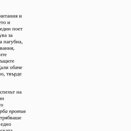
читания и
ето и
 един поет
ува за
а пагубна,
ования,
ите
същите
Дали обаче
о, твърде
спехът на
ин
то
рба против
трябваше
 едно
рската