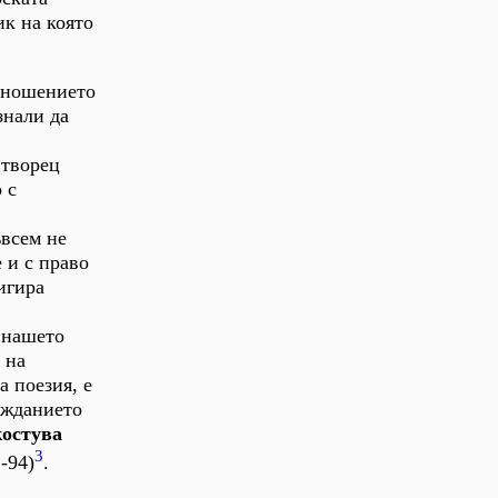
ик на която
отношението
знали да
 творец
 с
ъвсем не
 и с право
игира
 нашето
 на
а поезия, е
ежданието
костува
3
-94)
.