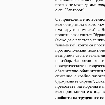
поезия не може да има
нищ
е сп. "Златорог".
От приведените по военном
към четиримата е като къ
имат други "помисли" за Я
политически епитет "буржо
(може да е властово санкц
"елементи", които са прос
противоположни политическ
възприема своите талантли
на избор. Напротив - мент
поведенческите и творческ
обяснително-обвинителен т
списание, е крайно плъзгав
буржуазните сирени", дока
предостатъчна морална наг
към пристъпилите отвъд по
любовта на трудещите се 