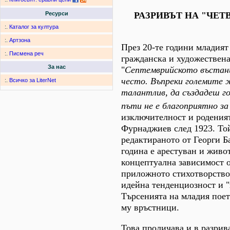
РАЗРИВЪТ НА "ЧЕТ
Ресурси
:.
Каталог за култура
:.
Артзона
През 20-те години младият
:.
Писмена реч
гражданска и художествена
За нас
"
Септемврийското въстани
често. Въпреки големите 
:.
Всичко за LiterNet
талантлив, да създадеш г
пъти не е благоприятно з
изключителност и роденият
Фурнаджиев след 1923. Той
редактираното от Георги Б
година е арестуван и живо
концептуална зависимост о
приложното стихотворство 
идейна тенденциозност и 
Търсенията на младия поет
му връстници.
Това проличава и в разрив