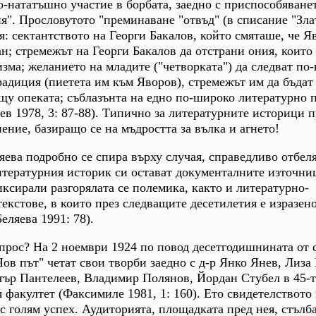
по-нататъшно участие в борбата, заедно с приспособяване
я". Прословутото "преминаване "отвъд" (в списание "Зла
я: сектантството на Георги Бакалов, който смяташе, че Я
ан; стремежът на Георги Бакалов да отстрани ония, които
изма; желанието на младите ("четворката") да следват по
адиция (пиетета им към Яворов), стремежът им да бъдат
щу опеката; съблазънта на едно по-широко литературно 
ев 1978, 3: 87-88). Типично за литературните историци пр
ение, базиращо се на мъдростта за вълка и агнето!
яева подробно се спира върху случая, справедливо отбеля
итературния историк си остават документалните източни
иксирали разгорялата се полемика, както и литературно-
екстове, в които през следващите десетилетия е изразен
еляева 1991: 78).
ъпрос? На 2 ноември 1924 по повод десетгодишнината от 
ов път" четат свои творби заедно с д-р Янко Янев, Лиза
тър Пантелеев, Владимир Полянов, Йордан Стубел в 45-т
факултет (Факсимиле 1981, 1: 160). Ето свидетелството 
с голям успех. Аудиторията, площадката пред нея, стълба