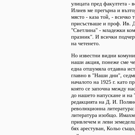
улицата пред факултета - 
Илиев ме прегърна и възтор
място - каза той, - всичко
присъстваше и проф. Ив. Д
"Светлина" - младежки ком
празник". И всички подчер
на четенето.
Но известни видни комунис
наши акция, понеже сме че
една отшумяла отдавна исто
главно в "Наши дни", седм
началото на 1925 г. като п
която се започна между нас
до нашето напускане и на 
редакцията на Д. И. Полян
революционна литература: 
литература изобщо. Имахм
привлечем и леви земеделц
бях арестуван, Кольо също