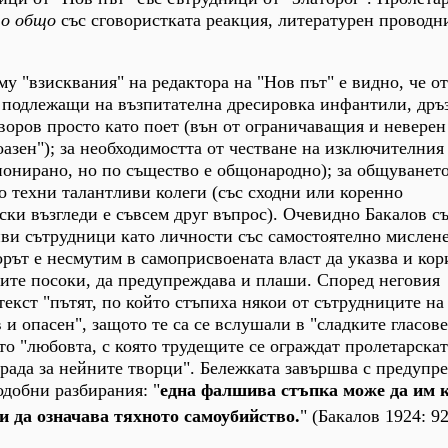
о общо
със сговористката реакция, литературен проводн
у "взисквания" на редактора на "Нов път" е видно, че 
м подлежащи на възпитателна дресировка инфантили, дръ
воров просто като поет (вън от ограничаващия и неверен
азен"); за необходимостта от честване на изключителния
ионирано, но по същество е общонародно); за общуването
то техни талантливи колеги (със сходни или коренно
и възгледи е съвсем друг въпрос). Очевидно Бакалов с
ви сътрудници като личности със самостоятелно мислене
орът е несмутим в самоприсвоената власт да указва и кор
ите посоки, да предупреждава и плаши. Според неговия
екст "пътят, по който стъпиха някои от сътрудниците на
 и опасен", защото те са се вслушали в "сладките гласове
то "любовта, с която трудещите се ограждат пролетарскат
рада за нейните творци". Бележката завършва с предупр
добни разбирания: "
една фалшива стъпка може да им 
и да означава тяхното самоубийство.
" (Бакалов 1924: 92