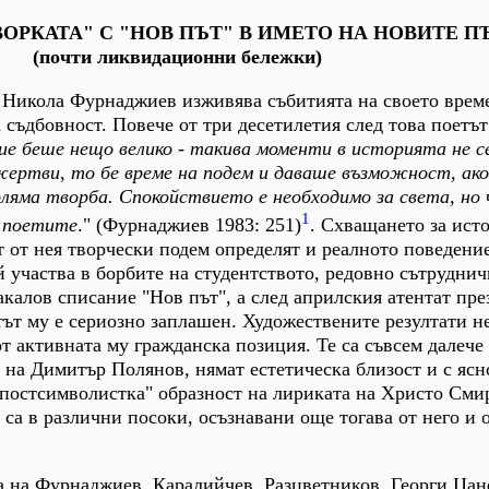
ВОРКАТА" С "НОВ ПЪТ"
В ИМЕТО НА НОВИТЕ 
(почти ликвидационни бележки)
 Никола Фурнаджиев изживява събитията на своето врем
 съдбовност. Повече от три десетилетия след това поетъ
е беше нещо велико - такива моменти в историята не с
жертви, то бе време на подем и даваше възможност, ако
оляма творба. Спокойствието е необходимо за света, но
1
а поетите
." (Фурнаджиев 1983: 251)
. Схващането за ист
 от нея творчески подем определят и реалното поведени
 участва в борбите на студентството, редовно сътруднич
акалов списание "Нов път", а след априлския атентат пре
тът му е сериозно заплашен. Художествените резултати не
т активната му гражданска позиция. Те са съвсем далече
на Димитър Полянов, нямат естетическа близост и с ясн
"постсимволистка" образност на лириката на Христо Сми
 са в различни посоки, осъзнавани още тогава от него и 
а на Фурнаджиев, Каралийчев, Разцветников, Георги Цан