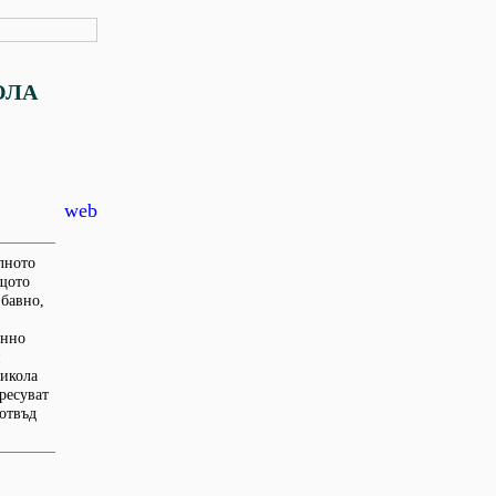
ОЛА
web
елното
ащото
 бавно,
анно
и
Никола
ересуват
 отвъд