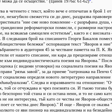
 можа да се осъществи." (Цанев 1976а: 61-62)
.
а в четенето с текст, който вече е отпечатан в брой 1 от 
се, незагубило свежестта си до днес, раздразва правовер
еристиката "ние сме ново поколение - с разръфана душа, 
с грандиозни реформаторски помисли, с размирни настро
е, на всякакъв самоцелен естетизъм", както и с високата
. В следващия брой на списанието Георги Бакалов помес
блицистични бележки" оспорващия текст "Яворов и ние"
ъбранието в аудитория 45 за честване паметта на П. К. Я
атели от нашето списание, ни кара да прецизираме отнош
е към индивидуалистическата поезия на Яворова." После
ценка (с видими уговорки) на социалната поезия на Яво
 прави "рязък завой", за да приеме "патронажа на Пенчо 
от социализма определя новото литературно направление
ндивидуализма
". Следва и изразяването на отношение: "О
, той се отчуждава и чрез поезията си. И тъкмо тогава б
Но безспорно той стана и си остана неин, и то не само кат
а не ни интересува, тъй като се чества не Яворов-общест
 поет се чества днес Яворов)." И още - Яворов се оказва 
околкото се яви пионер на индивидуализма и на безидейн