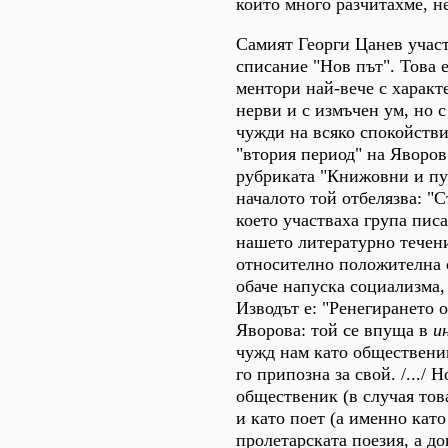
който много разчитахме, не
Самият Георги Цанев участв
списание "Нов път". Това е
ментори най-вече с характ
нерви и с измъчен ум, но 
чужди на всяко спокойстви
"втория период" на Яворов
рубриката "Книжовни и пу
началото той отбелязва: "С
което участваха група пис
нашето литературно течени
относително положителна о
обаче напуска социализма,
Изводът е: "Ренегирането 
Яворова: той се впуща в
и
чужд нам като общественик
го припозна за свой. /.../ 
общественик (в случая тов
и като поет (а именно като
пролетарската поезия, а д