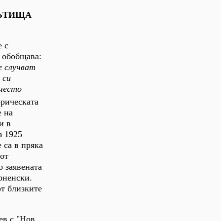
ПЪТИЩА
е с
т обобщава:
е случват
 си
 често
орическата
е на
и в
з 1925
 са в пряка
 от
о заявената
рненски.
от близките
ев с "Нов