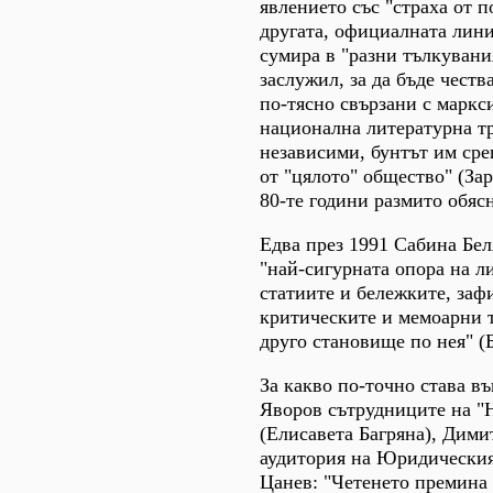
явлението със "страха от 
другата, официалната лини
сумира в "разни тълкувани
заслужил, за да бъде честв
по-тясно свързани с маркс
национална литературна тр
независими, бунтът им сре
от "цялото" общество" (Зар
80-те години размито обясн
Едва през 1991 Сабина Бел
"най-сигурната опора на л
статиите и бележките, заф
критическите и мемоарни т
друго становище по нея" (Б
За какво по-точно става в
Яворов сътрудниците на "Н
(Елисавета Багряна), Дими
аудитория на Юридическия 
Цанев: "Четенето премина 