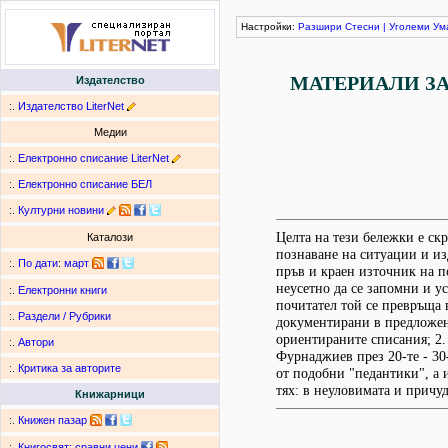
Настройки:
Разшири
Стесни
|
Уголеми
Ум
МАТЕРИАЛИ ЗА
Издателство
:.
Издателство LiterNet
Медии
:.
Електронно списание LiterNet
:.
Електронно списание БЕЛ
:.
Културни новини
Целта на тези бележки е скр
Каталози
познаване на ситуации и из
:.
По дати
:
март
пръв и краен източник на по
неусетно да се запомни и ус
:.
Електронни книги
почитател той се превръща в
:.
Раздели / Рубрики
документирани в предложени
ориентираните списания; 2.
:.
Автори
Фурнаджиев през 20-те - 30-
:.
Критика за авторите
от подобни "педантики", а и
тях: в неуловимата и причу
Книжарници
:.
Книжен пазар
:.
Книгосвят: сравни цени