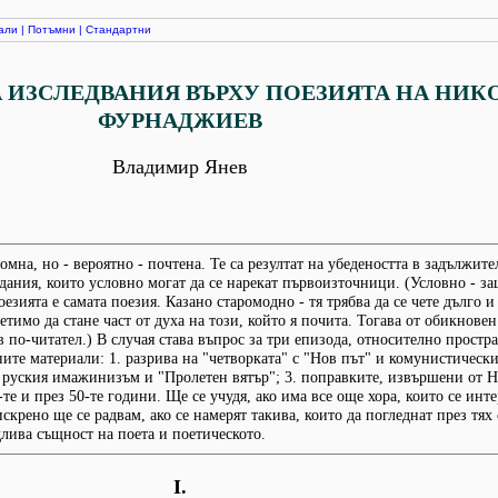
али
|
Потъмни
|
Стандартни
 ИЗСЛЕДВАНИЯ ВЪРХУ ПОЕЗИЯТА НА НИК
ФУРНАДЖИЕВ
Владимир Янев
омна, но - вероятно - почтена. Те са резултат на убедеността в задължит
дания, които условно могат да се нарекат първоизточници. (Условно - з
езията е самата поезия. Казано старомодно - тя трябва да се чете дълго и
етимо да стане част от духа на този, който я почита. Тогава от обикновен
 по-читател.) В случая става въпрос за три епизода, относително простр
те материали: 1. разрива на "четворката" с "Нов път" и комунистическ
 руския имажинизъм и "Пролетен вятър"; 3. поправките, извършени от 
те и през 50-те години. Ще се учудя, ако има все още хора, които се инт
скрено ще се радвам, ако се намерят такива, които да погледнат през тях
длива същност на поета и поетическото.
І.