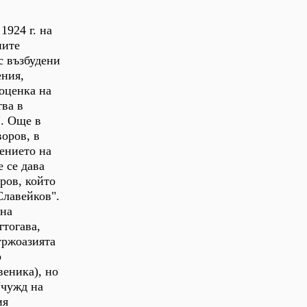
1924 г. на
ните
с възбудени
ения,
 оценка на
тва в
. Още в
воров, в
ението на
 се дава
ров, който
Славейков".
 на
ттогава,
уржоазията
о
веника), но
"чужд на
ия