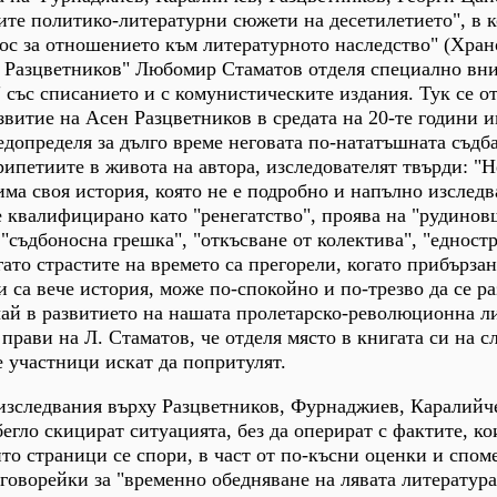
мите политико-литературни сюжети на десетилетието", в к
ос за отношението към литературното наследство" (Хран
н Разцветников" Любомир Стаматов отделя специално вн
 със списанието и с комунистическите издания. Тук се от
звитие на Асен Разцветников в средата на 20-те години 
едопределя за дълго време неговата по-нататъшната съдба
ипетиите в живота на автора, изследователят твърди: "Н
има своя история, която не е подробно и напълно изследв
е квалифицирано като "ренегатство", проява на "рудинов
 "съдбоносна грешка", "откъсване от колектива", "едност
огато страстите на времето са прегорели, когато прибърза
са вече история, може по-спокойно и по-трезво да се ра
чай в развитието на нашата пролетарско-революционна л
 прави на Л. Стаматов, че отделя място в книгата си на 
е участници искат да попритулят.
изследвания върху Разцветников, Фурнаджиев, Каралийче
егло скицират ситуацията, без да оперират с фактите, ко
ито страници се спори, в част от по-късни оценки и спом
говорейки за "временно обедняване на лявата литература