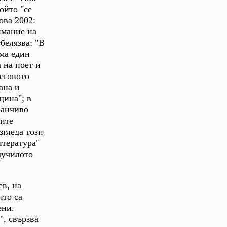
ойто "се
ова 2002:
имание на
белязва: "В
има един
 на поет и
еговото
ана и
щина"; в
ранчиво
ните
згледа този
итература"
случилото
в, на
ито са
ени.
", свързва