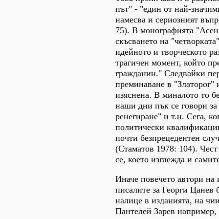
път" - "един от най-значи
намесва и сериозният въпр
75). В монографията "Асе
скъсването на "четворката"
идейното и творческото ра
трагичен момент, който пр
гражданин." Следвайки пер
преминаване в "Златорог" 
изяснена. В миналото то б
наши дни пък се говори за
ренегиране" и т.н. Сега, к
политически квалификации 
почти безпрецедентен слу
(Стаматов 1978: 104). Чест
се, което изглежда и самит
Иначе повечето автори на 
писалите за Георги Цанев б
налице в изданията, на чи
Пантелей Зарев например, 