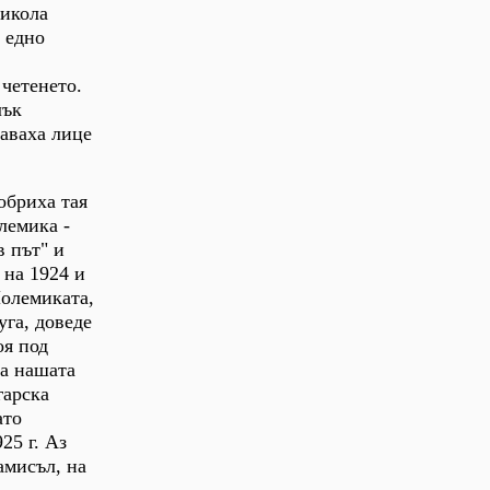
Никола
а едно
 четенето.
лък
даваха лице
обриха тая
лемика -
в път" и
 на 1924 и
Полемиката,
уга, доведе
оя под
на нашата
гарска
ато
25 г. Аз
амисъл, на