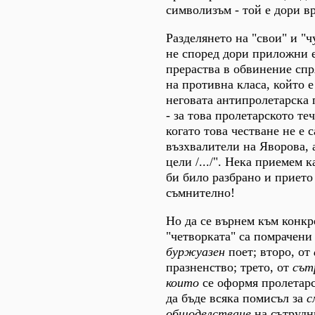
символизъм - той е дори вр
Разделянето на "свои" и "
не според дори приложни е
прераства в обвинение спр
на противна класа, който е
неговата антипролетарска п
- за това пролетарското т
когато това честване не е
възхвалители на Яворова, 
цели /.../". Нека приемем 
би било разбрано и прието
съмнително!
Но да се върнем към конкр
"четворката" са помрачени
буржуазен
поет; второ, от
празненство; трето, от
сът
които
се оформя пролетарс
да бъде всяка помисъл за
с
общоделстване
на сътрудн