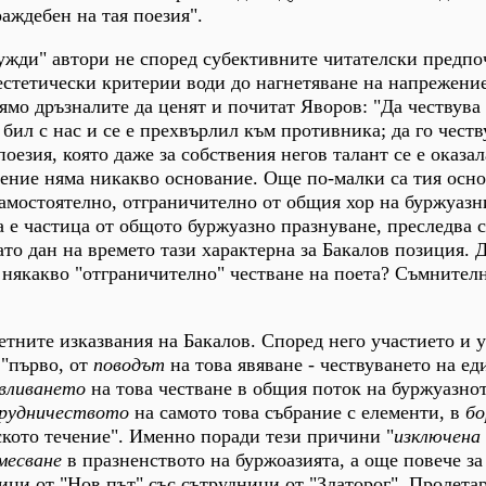
аждебен на тая поезия".
чужди" автори не според субективните читателски предпо
стетически критерии води до нагнетяване на напрежени
ямо дръзналите да ценят и почитат Яворов: "Да чествува
 бил с нас и се е прехвърлил към противника; да го честв
оезия, която даже за собствения негов талант се е оказал
ечение няма никакво основание. Още по-малки са тия осн
 самостоятелно, отграничително от общия хор на буржуазн
а е частица от общото буржуазно празнуване, преследва 
като дан на времето тази характерна за Бакалов позиция. 
 някакво "отграничително" честване на поета? Съмнителн
етните изказвания на Бакалов. Според него участието и у
 "първо, от
поводът
на това явяване - чествуването на ед
вливането
на това честване в общия поток на буржуазно
рудничеството
на самото това събрание с елементи, в
бо
кото течение". Именно поради тези причини "
изключена
месване
в празненството на буржоазията, а още повече за
ици от "Нов път" със сътрудници от "Златорог". Пролета