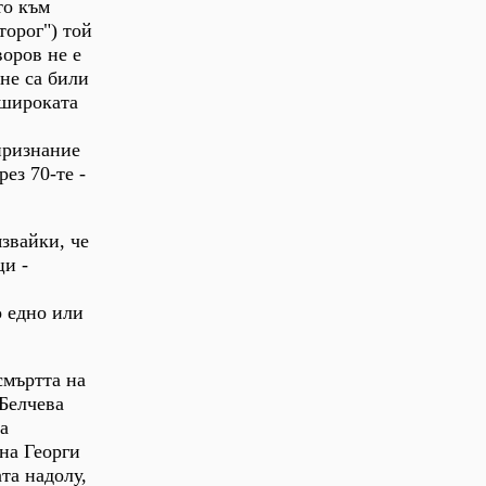
то към
торог") той
воров не е
 не са били
-широката
признание
ез 70-те -
звайки, че
ци -
о едно или
смъртта на
 Белчева
а
на Георги
та надолу,