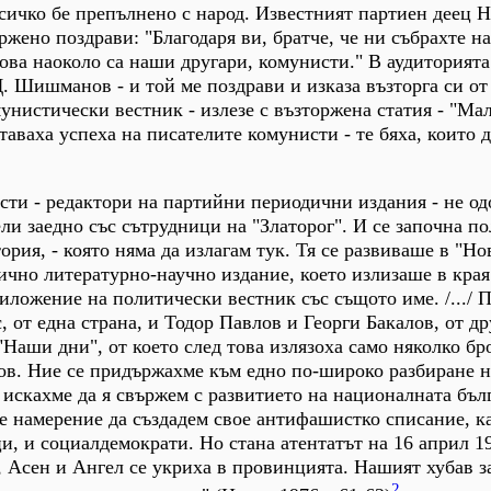
всичко бе препълнено с народ. Известният партиен деец 
жено поздрави: "Благодаря ви, братче, че ни събрахте н
 това наоколо са наши другари, комунисти." В аудиторията
. Шишманов - и той ме поздрави и изказа възторга си от
унистически вестник - излезе с възторжена статия - "Ма
таваха успеха на писателите комунисти - те бяха, които 
ти - редактори на партийни периодични издания - не од
ли заедно със сътрудници на "Златорог". И се започна по
рия, - която няма да излагам тук. Тя се развиваше в "Но
ично литературно-научно издание, което излизаше в края
риложение на политически вестник със същото име. /.../ 
, от една страна, и Тодор Павлов и Георги Бакалов, от др
"Наши дни", от което след това излязоха само няколко бр
ов. Ние се придържахме към едно по-широко разбиране 
искахме да я свържем с развитието на националната бъл
е намерение да създадем свое антифашистко списание, к
и, и социалдемократи. Но стана атентатът на 16 април 19
, Асен и Ангел се укриха в провинцията. Нашият хубав з
2