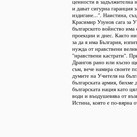
ценности в задължителна 
и дават сигурна гаранция 
издигане...". Наистина, съ
Красимир Узунов сага за У
българското войнство има
проекции и днес. Както ни
за да я има България, изпи
нужда от нравствени велик
"нравствени кастрати". Пр
Дрангов рано или късно ще
съм, вече намира своите п
думите на Учителя на бълг
българската армия, бихме 
българската нация като цяло
води и въодушевява от въ
Истина, която е по-вярна о