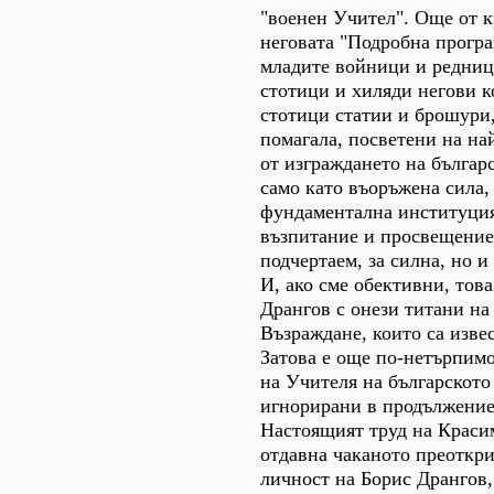
"военен Учител". Още от к
неговата "Подробна програ
младите войници и редниц
стотици и хиляди негови к
стотици статии и брошури,
помагала, посветени на на
от изграждането на българ
само като въоръжена сила,
фундаментална институци
възпитание и просвещение
подчертаем, за силна, но и
И, ако сме обективни, това
Дрангов с онези титани на
Възраждане, които са извес
Затова е още по-нетърпимо
на Учителя на българското
игнорирани в продължение
Настоящият труд на Краси
отдавна чаканото преоткри
личност на Борис Дрангов,