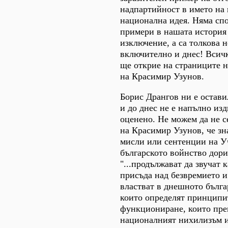
надпартийност в името на 
национална идея. Няма спо
примери в нашата история 
изключение, а са толкова 
включително и днес! Всичк
ще открие на страниците н
на Красимир Узунов.
Борис Дрангов ни е остави
и до днес не е напълно из
оценено. Не можем да не с
на Красимир Узунов, че зн
мисли или сентенции на У
българското войнство дори
"...продължават да звучат 
присъда над безвремието и
властват в днешното бълга
които определят принципи
функциониране, които пр
националният нихилизъм и