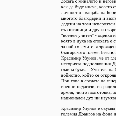
досега с миналото и негов
как да бъде иначе, когато с
личност от мащаба на Бори
многото благодарни и въз
дадени на този невероятен
възпитаници и други съвр
"военен учител" - оценка н
която в духа на епохата е 
за най-големите възрожден
българското племе. Безспо
Красимир Узунов, че от гл
историята подполковник Др
главна буква - Учителя на 
войнство, който се открояв
При това в средата на ген
военни педагози, изградил
армия, чиято подготовка, з
национален дух ни изумява
Красимир Узунов е съумял
големия Дрангов на фона н