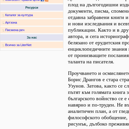
плод на дългогодишни изд
Ресурси
документи, писма, спомен
:.
Каталог за култура
отдавна забравени книги и
и нови изследвания и все
:.
Артзона
публикации. Както и в дру
:.
Писмена реч
автора, и сега историогра
За нас
белязано от ерудитския пр
:.
Всичко за LiterNet
енциклопедичните знания 
от пронизващите послания
таланта на писателя.
Проучването и осмислянет
Борис Дрангов е стара стр
Узунов. Затова, както се с
пътят към голямата книга 
българското войнство се е 
навярно и по-труден. Не в
аналитичен план, а от глед
философското обобщение,
рисунък, дълбоко преживя