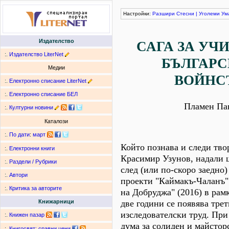
Настройки:
Разшири
Стесни
|
Уголеми
Ум
Издателство
САГА ЗА УЧ
:.
Издателство LiterNet
БЪЛГАР
Медии
ВОЙНС
:.
Електронно списание LiterNet
:.
Електронно списание БЕЛ
Пламен Па
:.
Културни новини
Каталози
:.
По дати
:
март
Който познава и следи тво
:.
Електронни книги
Красимир Узунов, надали щ
:.
Раздели / Рубрики
след (или по-скоро заедно
:.
Автори
проекти "Каймакъ-Чаланъ" 
:.
Критика за авторите
на Добруджа" (2016) в рам
две години се появява трет
Книжарници
изследователски труд. При
:.
Книжен пазар
дума за солиден и майсторс
:.
Книгосвят: сравни цени