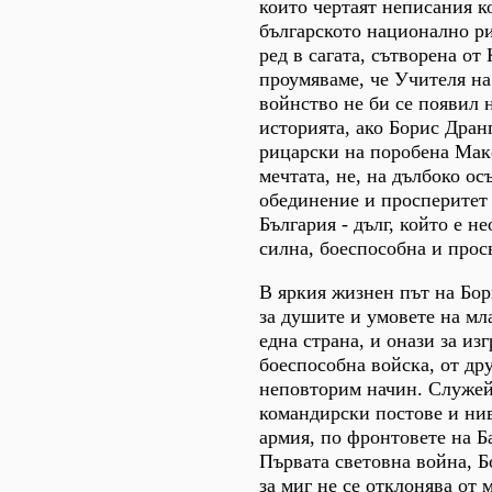
които чертаят неписания к
българското национално ри
ред в сагата, сътворена от
проумяваме, че Учителя на
войнство не би се появил 
историята, ако Борис Дран
рицарски на поробена Мак
мечтата, не, на дълбоко ос
обединение и просперитет
България - дълг, който е н
силна, боеспособна и прос
В яркия жизнен път на Бор
за душите и умовете на мл
една страна, и онази за из
боеспособна войска, от дру
неповторим начин. Служей
командирски постове и ни
армия, по фронтовете на Б
Първата световна война, Б
за миг не се отклонява от 