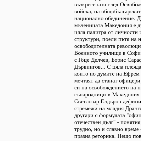
възкресената след Освобо
войска, на общобългарскат
национално обединение. Д
мъченицата Македония е д
цяла палитра от личности
структури, поели пътя на 
освободителната революци
Военното училище в София
с Гоце Делчев, Борис Сара
Дървингов... С цяла плеяд
които по думите на Ефрем
мечтаят да станат офицери,
си на освобождението на 
сънародници в Македония 
Светлозар Елдъров дефини
стремежи на младия Дранг
другари с формулата "офиц
отечествен дълг" - понятия
трудно, но и славно време 
празна реторика. Нещо пов