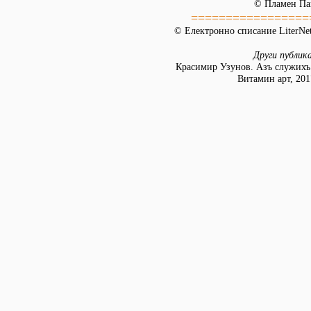
© Пламен Па
=================
© Електронно списание LiterNet
Други публик
Красимир Узунов. Азъ служихъ
Витамин арт, 2017