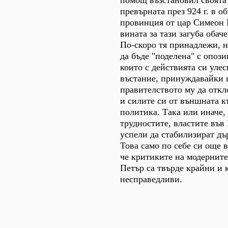
помощ възстановил своята
превърната през 924 г. в о
провинция от цар Симеон 
вината за тази загуба обач
По-скоро тя принадлежи, н
да бъде "поделена" с опоз
които с действията си уле
въстание, принуждавайки 
правителството му да отк
и силите си от външната 
политика. Така или иначе,
трудностите, властите във
успели да стабилизират д
Това само по себе си още 
че критиките на модернит
Петър са твърде крайни и 
несправедливи.