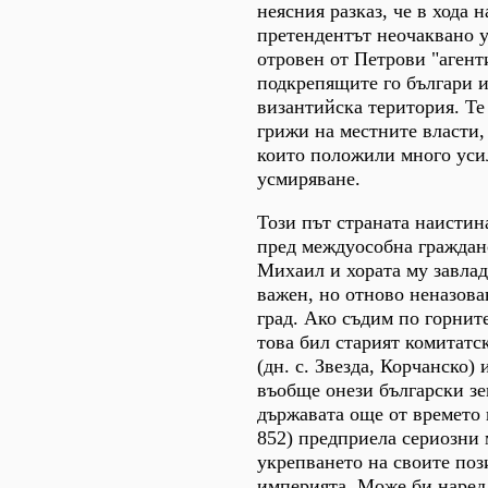
неясния разказ, че в хода 
претендентът неочаквано 
отровен от Петрови "агенти
подкрепящите го българи и
византийска територия. Те
грижи на местните власти,
които положили много уси
усмиряване.
Този път страната наистин
пред междуособна гражданс
Михаил и хората му завлад
важен, но отново неназова
град. Ако съдим по горнит
това бил старият комитатс
(дн. с. Звезда, Корчанско)
въобще онези български зе
държавата още от времето 
852) предприела сериозни 
укрепването на своите по
империята. Може би наред 