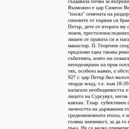
създавала почва за вътреш
Възможно е цар Симеон Ве
"посял" семената на раздо
синовете от първия си брак
Петър, дете от втората му 
знаем, престолонаследник
лишен от правата си и нас
манастир. П. Георгиев спо
предложи една такава рек
събитията, която ни помаг
неподозирани на пръв погл
тях, особено важен, е обст
927 г. цар Петър бил мало
твърде млад, т.е. към 18-2
налагало необходимостта о
лицето на Сурсувул, негов
кавхан. Т.нар. субективен 
личността на държавния гл
средновековната епоха, е 
голяма значимост, за да го
ръка. He са малко примери