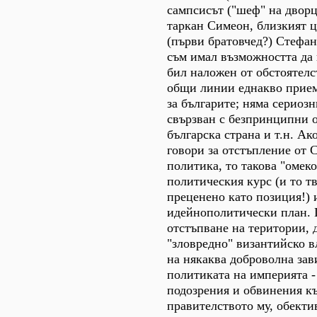
сампсисът ("шеф" на дворц
таркан Симеон, близкият 
(първи братовчед?) Стефан
съм имал възможността да 
бил наложен от обстоятелс
общи линии еднакво прием
за българите; няма сериоз
свързван с безпринципни 
българска страна и т.н. Ако
говори за отстъпление от 
политика, то такова "омеко
политическия курс (и то т
преценено като позиция!) 
идейнополитически план. 
отстъпване на територии, 
"зловредно" византийско в
на някаква доброволна зав
политиката на империята -
подозрения и обвинения к
правителството му, обекти