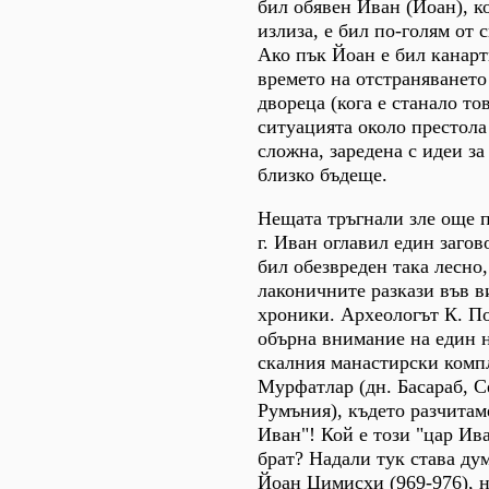
бил обявен Иван (Йоан), ко
излиза, е бил по-голям от 
Ако пък Йоан е бил канар
времето на отстраняването
двореца (кога е станало тов
ситуацията около престола
сложна, заредена с идеи за
близко бъдеще.
Нещата тръгнали зле още п
г. Иван оглавил един загов
бил обезвреден така лесно,
лаконичните разкази във 
хроники. Археологът К. П
обърна внимание на един н
скалния манастирски комп
Мурфатлар (дн. Басараб, С
Румъния), където разчитам
Иван"! Кой е този "цар Ив
брат? Надали тук става ду
Йоан Цимисхи (969-976), н