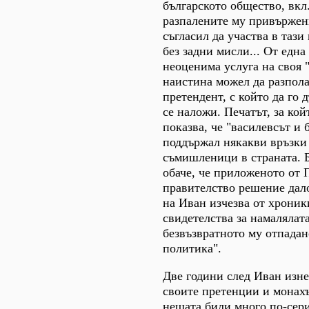
българското общество, вкл.
разпалените му привържен
съгласил да участва в тази 
без задни мисли... От една
неоценима услуга на своя "
наистина можел да разпола
претендент, с който да го 
се наложи. Печатът, за кой
показва, че "василевсът и 
поддържал някакви връзки
съмишленици в страната. Б
обаче, че приложеното от 
правителство решение дало
на Иван изчезва от хроник
свидетелства за намалялат
безвъзвратното му отпадан
политика".
Две години след Иван изн
своите претенции и монах
нещата били много по-сер