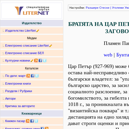
Настройки:
Разшири
Стесни
|
Уголеми
Ум
БРАТЯТА НА ЦАР ПЕ
Издателство
ЗАГОВО
:.
Издателство LiterNet
Медии
Пламен Па
:.
Електронно списание LiterNet
:.
Електронно списание БЕЛ
web
|
Бунта
:.
Културни новини
Цар Петър (927-969) може 
Каталози
остава най-несправедливо
:.
По дати
:
март
български владетел: за "у
:.
Електронни книги
българско царство, за заси
социалното разслоение, за
:.
Раздели / Рубрики
богомилството, за гибелта
:.
Автори
1018 г., за проникналата 
:.
Критика за авторите
"византийска поквара" и т.н
Книжарници
дистанцията на едно хиляд
:.
Книжен пазар
дават строги оценки и при
:.
Книгосвят: сравни цени