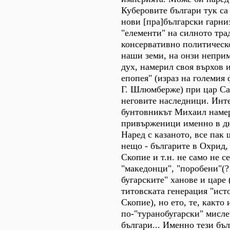
Куберовите българи тук са
нови [пра]български гарни
"елементи" на силното тр
консервативно политическ
наши земи, на онзи непри
дух, намерил своя върхов и
епопея" (израз на големия
Г. Шлюмберже) при цар Са
неговите наследници. Инте
бунтовникът Михаил наме
привърженици именно в д
Наред с казаното, все пак
нещо - българите в Охрид,
Скопие и т.н. не само не с
"македонци", "поробени"(?!
бугарските" ханове и царе
титовската генерация "ист
Скопие), но ето, те, както
по-"туранобугарски" мисле
българи... Именно тези бъл