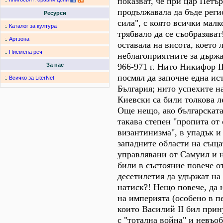
показват, че при цар Петъ
продължавала да бъде реги
Ресурси
сила", с която всички мал
:.
Каталог за култура
трябвало да се съобразява
:.
Артзона
оставала на висота, което 
:.
Писмена реч
неблагоприятните за държа
966-971 г. Нито Никифор I
За нас
посмял да започне една ис
:.
Всичко за LiterNet
България; нито успехите н
Киевски са били толкова л
Още нещо, ако българската
такава степен "пропита от 
византинизма", в упадък и 
западните области на съща
управлявани от Самуил и н
били в състояние повече о
десетилетия да удържат на
натиск?! Нещо повече, да 
на империята (особено в пе
които Василий II бил прин
с "тотална война" и невъоб