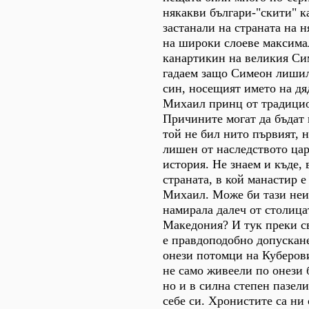
някакви българи-"скити" к
застанали на страната на 
на широки слоеве максима
канартикин на великия Си
гадаем защо Симеон лишил
син, носещият името на дя
Михаил принц от традицио
Причините могат да бъдат 
той не бил нито първият, 
лишен от наследството ца
история. Не знаем и къде, в
страната, в кой манастир е
Михаил. Може би тази неиз
намирала далеч от столица
Македония? И тук преки с
е правдоподобно допускане
онези потомци на Куберови
не само живеели по онези 
но и в силна степен пазели
себе си. Хронистите са ни