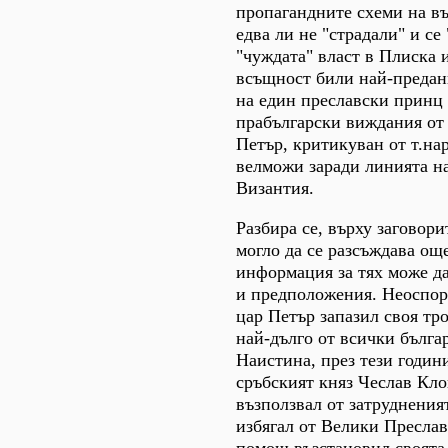
пропагандните схеми на в
едва ли не "страдали" и се
"чуждата" власт в Плиска 
всъщност били най-предан
на един преславски принц
прабългарски виждания от 
Петър, критикуван от т.на
велможи заради линията на
Византия.
Разбира се, върху заговорит
могло да се разсъждава ощ
информация за тях може д
и предположения. Неоспори
цар Петър запазил своя тр
най-дълго от всички бълга
Наистина, през тези години
сръбският княз Чеслав Кл
възползвал от затрудненият
избягал от Велики Преслав