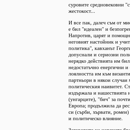
суровите средновековни "с
жестокост...
И все пак, далеч съм от ми
е бил "идеален" и безпогр
Напротив, царят и помощн
неговият настойник и учит
политика", кавханът Георг
допуснали и сериозни пол
нерядко действията им бил
недостатъчно енергични и
лоялността им към визант
партньори в някои случаи 
политическия наивитет. Ст
издържала и нашествията 
(унгарците), "бич" за почт
Европа; продължила да рес
си (сърби, хървати, ромеи)
и политическо влияние.