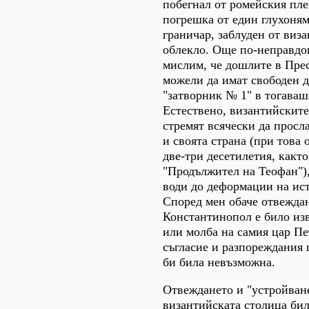
побегнал от ромейския пле
погрешка от един глухоням
граничар, заблуден от виз
облекло. Още по-неправдо
мислим, че дошлите в Пре
можели да имат свободен д
"затворник № 1" в тогаваш
Естествено, византийските
стремят всячески да просл
и своята страна (при това 
две-три десетилетия, както 
"Продължител на Теофан"),
води до деформации на ист
Според мен обаче отвежда
Константинопол е било из
или молба на самия цар Пе
съгласие и разпореждания 
би била невъзможна.
Отвеждането и "устройван
византийската столица би