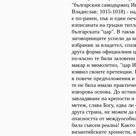
"българския самодържец И
Владислав: 1015-1018) - н
е по-ранен, пък и един печ
изписаната на гръцки титла
българската "цар". В такъв
заговорниците успели да к
избраник за владетел, спаз
друга форма официалния ц
по-късно те били заловени
макар и мимолетно, "цар И
изявил своите претенции. 
в повече предположения и 
те не биха имали практиче
изворова основа. До истин
завладяване на крепости и 
метеж, слава Богу, едва ли 
друга страна, не можем да 
опасността от междуособн
била съвсем реална! Както
византийските хронисти, в