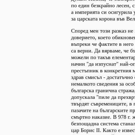
по един безкрайно лесен, 
а империята си осигурила 
за царската корона във Ве
Според мен този разказ не
доверието, което обикновен
въпреки че фактите в него 
са верни. Да вярваме, че б
можели по такъв елемента
начин "да изпуснат" най-о
престъпник в конкретния 
здрав смисъл - достатъчно
немалкото сведения за осо
българска гранична стража,
допускала "пиле да прехвръ
твърдят съвремениците, в 
пазачите на българските п
смъртно наказие. В 978 г. 
безпощадна система станал
цар Борис II. Както е извес