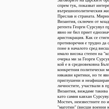
Заговорите на царските бра
спрем тук, показват интер
вътрешнополитическия жи
Преслав и страната. Мирни
Византия, сключен от млад
регента Георги Сурсувул пр
явно не бил приет еднозна
аристокрация. Как се стигн
противоречия е трудно да с
поне в началото сред висш
имало висока степен на "ко
очерка ми за Георги Сурсу
кой е в средновековна Бъл
конкретния политически м
някакви критики, но те яв
приглушени и неафиширани
личностите, участвали в п
Византия, виждаме такива
като самия кавхан Сурсуву
Мостич, неизвестните по 
"маготин" (висши военни 