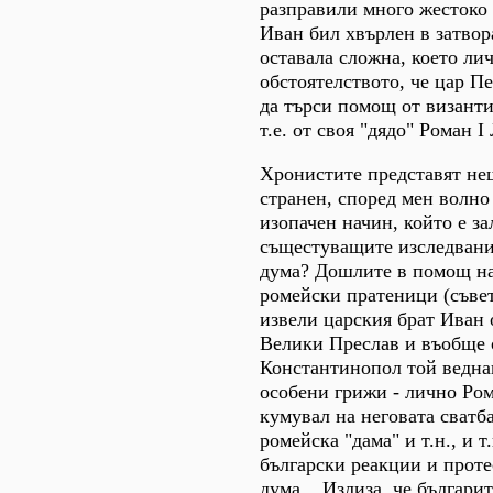
разправили много жестоко с
Иван бил хвърлен в затвор
оставала сложна, което ли
обстоятелството, че цар П
да търси помощ от визант
т.е. от своя "дядо" Роман I
Хронистите представят не
странен, според мен волно
изопачен начин, който е за
същестуващите изследвания
дума? Дошлите в помощ на
ромейски пратеници (съве
извели царския брат Иван о
Велики Преслав и въобще о
Константинопол той веднаг
особени грижи - лично Ро
кумувал на неговата сватба
ромейска "дама" и т.н., и т
български реакции и проте
дума... Излиза, че българ