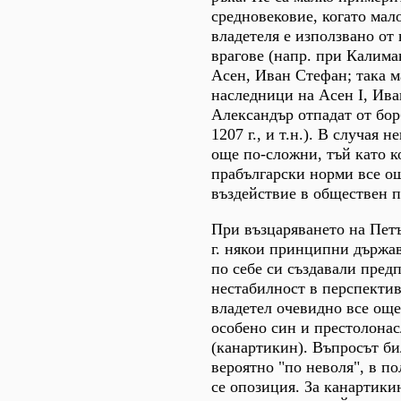
средновековие, когато мал
владетеля е използвано о
врагове (напр. при Калима
Асен, Иван Стефан; така 
наследници на Асен I, Ива
Александър отпадат от бор
1207 г., и т.н.). В случая 
още по-сложни, тъй като 
прабългарски норми все о
въздействие в обществен п
При възцаряването на Петъ
г. някои принципни държа
по себе си създавали пред
нестабилност в перспекти
владетел очевидно все още
особено син и престолона
(канартикин). Въпросът би
вероятно "по неволя", в п
се опозиция. За канартики