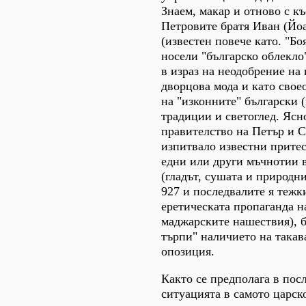
Знаем, макар и отново с къ
Петровите братя Иван (Йо
(известен повече като. "Б
носели "българско облекло"
в израз на неодобрение на
дворцова мода и като свое
на "изконните" български 
традиции и светоглед. Ясно
правителство на Петър и С
изпитвало известни притес
едни или други мъчнотии в
(гладът, сушата и природн
927 и последвалите я тежк
еретическата пропаганда н
маджарските нашествия), 
търпи" наличието на така
опозиция.
Както се предполага в пос
ситуацията в самото царск