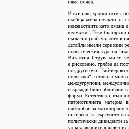
няма почва.
И все пак, хронистите с по
съобщават за появата на т.
неизвестните като имена 
велможи". Тези български
съгласни (най-малкото в н
детайли имали сериозни ре
политическия курс на "дъл
Византия. Струва ми се, че
е рисковано, трябва да пог
по-други очи. Най-вероятно
политика" е ставало много
междугрупови, междуличн
и вражди били обличани в
форма. Естествено, външн
патриотичната "материя" в
най-добре за мотивиране н
интереси, за търсенето на
политически дивиденти за 
управляващите в даден ис