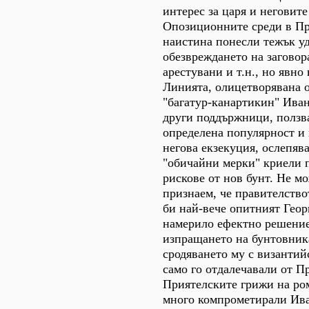
интерес за царя и неговит
Опозиционните среди в Пр
наистина понесли тежък уд
обезвреждането на заговор
арестувани и т.н., но явно
Линията, олицетворявана 
"багатур-канартикин" Иван
други поддържници, ползва
определена популярност и 
негова екзекуция, ослепяв
"обичайни мерки" криели 
рискове от нов бунт. Не м
признаем, че правителство
би най-вече опитният Геор
намерило ефектно решение 
изпращането на бунтовник
сродяването му с византийс
само го отдалечавали от П
Приятелските грижи на ро
много компрометирали Ива