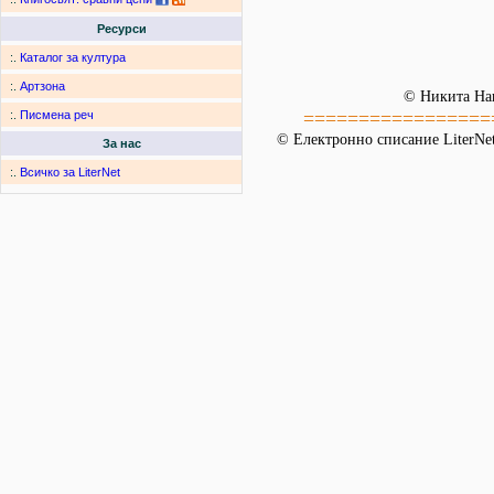
Ресурси
:.
Каталог за култура
:.
Артзона
© Никита На
=================
:.
Писмена реч
© Електронно списание LiterNet
За нас
:.
Всичко за LiterNet