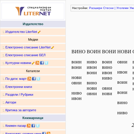
Настройки:
Разшири
Стесни
|
Уголеми
Ум
Издателство
:.
Издателство LiterNet
Медии
:.
Електронно списание LiterNet
ВИНО
ВОИН
ВОНИ
НОВИ
:.
Електронно списание БЕЛ
воин
ниво
воин
овни
:.
Културни новини
вони
ивон
вино
Каталози
ивон
вони
ивон
нови
ниво
:.
По дати
:
март
воин
овни
вино
:.
Електронни книги
нови
овни
вони
ниво
овни
нови
:.
Раздели / Рубрики
ивон
вино
:.
Автори
:.
Критика за авторите
ниво
Книжарници
:.
Книжен пазар
:.
Книгосвят: сравни цени