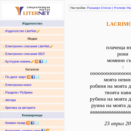
Настройки:
Разшири
Стесни
|
Уголеми
Ум
LACRIM
Издателство
:.
Издателство LiterNet
Медии
:.
Електронно списание LiterNet
плачеща в
рони
:.
Електронно списание БЕЛ
момини съ
:.
Културни новини
:
Каталози
ооооооооооооооо
:.
По дати
:
март
моята неви
робиня на моята 
:.
Електронни книги
твоята нав
:.
Раздели / Рубрики
рубинa на моята 
:.
Автори
руина на моята д
:.
Критика за авторите
ааааааааааааааааа
Книжарници
23 април 20
:.
Книжен пазар
:.
Книгосвят: сравни цени