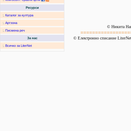
Ресурси
:.
Каталог за култура
:.
Артзона
© Никита На
:.
Писмена реч
=================
© Електронно списание LiterNet
За нас
:.
Всичко за LiterNet