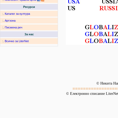
Ресурси
:.
Каталог за култура
:.
Артзона
:.
Писмена реч
За нас
:.
Всичко за LiterNet
© Никита На
=================
© Електронно списание LiterNet