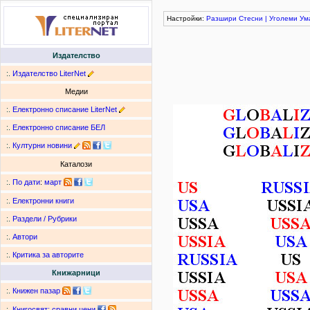
Настройки:
Разшири
Стесни
|
Уголеми
Ум
Издателство
:.
Издателство LiterNet
Медии
:.
Електронно списание LiterNet
:.
Електронно списание БЕЛ
:.
Културни новини
Каталози
:.
По дати
:
март
:.
Електронни книги
:.
Раздели / Рубрики
:.
Автори
:.
Критика за авторите
Книжарници
:.
Книжен пазар
:.
Книгосвят: сравни цени