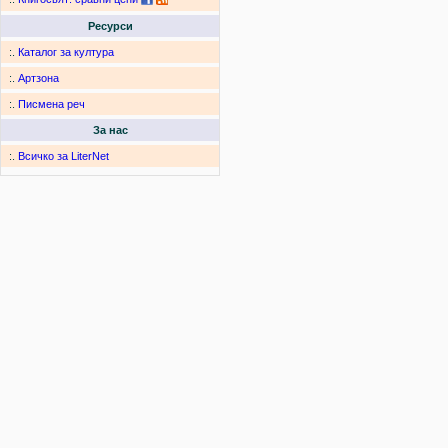
Ресурси
:.
Каталог за култура
:.
Артзона
:.
Писмена реч
За нас
:.
Всичко за LiterNet