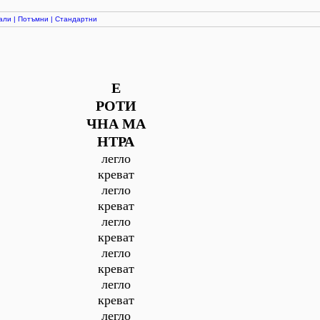
али
|
Потъмни
|
Стандартни
Е
РОТИ
ЧНА МА
НТРА
легло
креват
легло
креват
легло
креват
легло
креват
легло
креват
легло