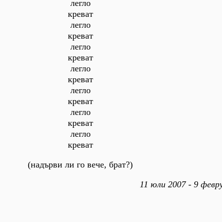
легло
креват
легло
креват
легло
креват
легло
креват
легло
креват
легло
креват
легло
креват
(надърви ли го вече, брат?)
11 юли 2007 - 9 февр