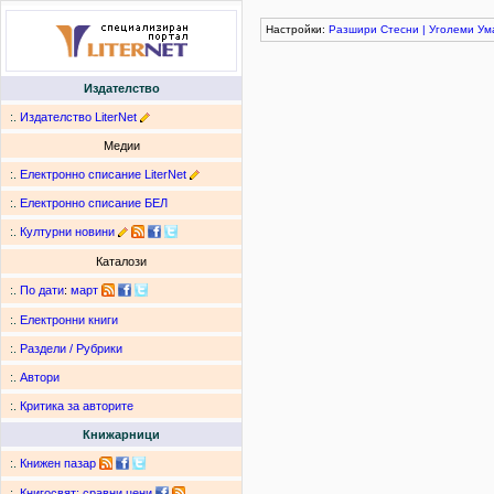
Настройки:
Разшири
Стесни
|
Уголеми
Ум
Издателство
:.
Издателство LiterNet
Медии
:.
Електронно списание LiterNet
:.
Електронно списание БЕЛ
:.
Културни новини
Каталози
:.
По дати
:
март
:.
Електронни книги
:.
Раздели / Рубрики
:.
Автори
:.
Критика за авторите
Книжарници
:.
Книжен пазар
:.
Книгосвят: сравни цени