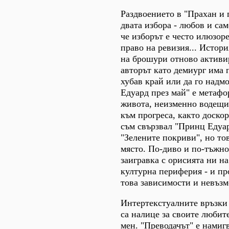
Раздвоението в "Прахан и 
двата избора - любов и са
че изборът е често илюзор
право на ревизия... Истори
на брошури отново активи
авторът като демиург има 
хубав край или да го надмо
Едуард през май" е метафо
живота, неизменно водещи 
към прогреса, както доско
съм свързвал "Принц Едуар
"Зелените покриви", но това
място. По-диво и по-тъжно.
заигравка с орисията ни н
културна периферия - и п
това зависимости и невъз
Интертекстуалните връзки 
са налице за своите любит
мен. "Преводачът" е намиг