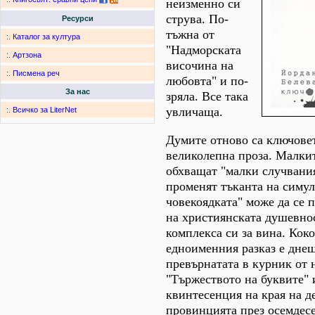
неизменно си
струва. По-
Ресурси
тъжна от
:.
Каталог за култура
"Надморската
:.
Артзона
височина на
:.
Писмена реч
любовта" и по-
За нас
зряла. Все така
увличаща.
:.
Всичко за LiterNet
Думите отново са ключовет
великолепна проза. Малки
обхващат "малки случвания
променят тъканта на симул
човекоядката" може да се 
на християнската душевнос
комплекса си за вина. Кок
едноименния разказ е днеш
превърнатата в курник от н
"Тържеството на буквите" 
квинтесенция на края на д
провинцията през осемдесе