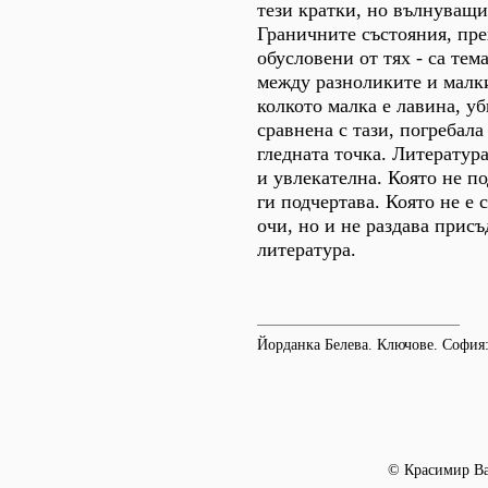
тези кратки, но вълнуващи
Граничните състояния, пре
обусловени от тях - са тем
между разноликите и малк
колкото малка е лавина, у
сравнена с тази, погребала
гледната точка. Литература
и увлекателна. Която не п
ги подчертава. Която не е
очи, но и не раздава присъ
литература.
Йорданка Белева. Ключове. София:
© Красимир В