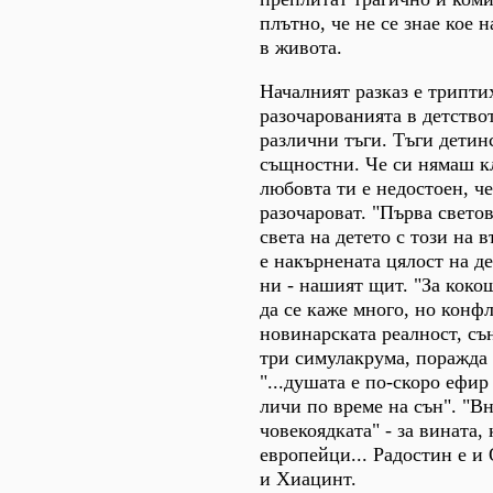
плътно, че не се знае кое н
в живота.
Началният разказ е трипти
разочарованията в детство
различни тъги. Тъги детин
същностни. Че си нямаш кл
любовта ти е недостоен, ч
разочароват. "Първа светов
света на детето с този на 
е накърнената цялост на де
ни - нашият щит. "За коко
да се каже много, но конф
новинарската реалност, съ
три симулакрума, поражда
"...душата е по-скоро ефир
личи по време на сън". "В
човекоядката" - за вината,
европейци... Радостин е и
и Хиацинт.