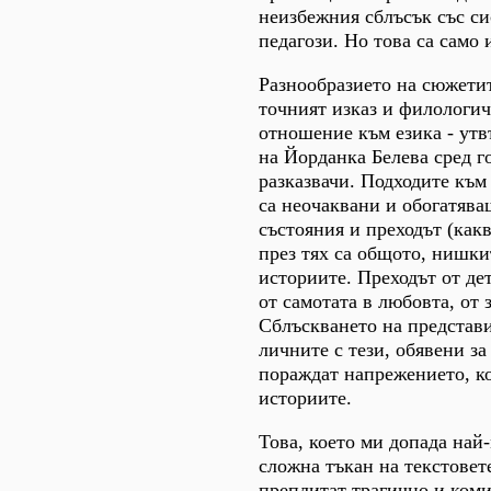
неизбежния сблъсък със си
педагози. Но това са само
Разнообразието на сюжети
точният изказ и филологич
отношение към езика - утв
на Йорданка Белева сред г
разказвачи. Подходите към 
са неочаквани и обогатяв
състояния и преходът (как
през тях са общото, нишки
историите. Преходът от дет
от самотата в любовта, от 
Сблъскването на представи
личните с тези, обявени з
пораждат напрежението, к
историите.
Това, което ми допада най-
сложна тъкан на текстовете
преплитат трагично и коми