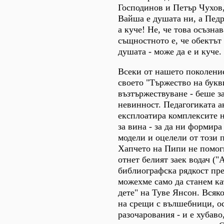
Господинов и Петър Чухов,
Вайша е душата ни, а Педр
а куче! Не, че това осъзна
същностното е, че обектът
душата - може да е и куче.
Всеки от нашето поколение
своето "Тържество на букви
възтържествуване - беше з
невинност. Педагогиката а
експлоатира комплексите н
за вина - за да ни формира
модели и оцелели от този п
Хапчето на Пипи не помогн
отнет белият заек водач ("
библиографска рядкост пре
можехме само да станем к
дете" на Туве Янсон. Всяко
на срещи с вълшебници, о
разочарования - и е хубаво