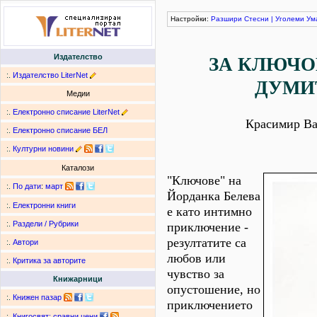
Настройки:
Разшири
Стесни
|
Уголеми
Ум
Издателство
ЗА КЛЮЧО
:.
Издателство LiterNet
ДУМИ
Медии
:.
Електронно списание LiterNet
Красимир Ва
:.
Електронно списание БЕЛ
:.
Културни новини
Каталози
"Ключове" на
:.
По дати
:
март
Йорданка Белева
:.
Електронни книги
е като интимно
:.
Раздели / Рубрики
приключение -
резултатите са
:.
Автори
любов или
:.
Критика за авторите
чувство за
Книжарници
опустошение, но
:.
Книжен пазар
приключението
:.
Книгосвят: сравни цени