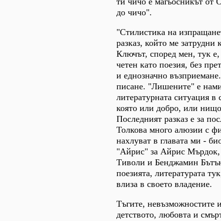
ти чичо е магьосникът от 
до чичо".
"Стилистика на изпращане
разказ, който ме затрудни 
Ключът, според мен, тук е,
четен като поезия, без пре
и еднозначно възприемане.
писане. "Лишените" е нам
литературната ситуация в с
която или добро, или нищо
Последният разказ е за пос
Толкова много алюзии с ф
нахлуват в главата ми - б
"Айрис" за Айрис Мърдок,
Тиволи и Бенджамин Бътън
поезията, литературата тук
влиза в своето владение.
Тъгите, невъзможностите 
детството, любовта и смър