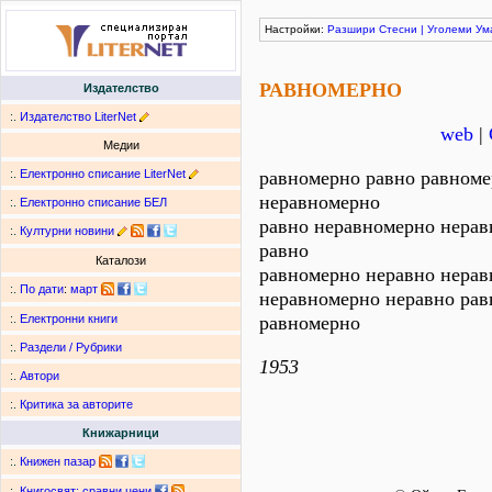
Настройки:
Разшири
Стесни
|
Уголеми
Ум
РАВНОМЕРНО
Издателство
:.
Издателство LiterNet
web
|
Медии
:.
Електронно списание LiterNet
равномерно равно равноме
неравномерно
:.
Електронно списание БЕЛ
равно неравномерно нерав
:.
Културни новини
равно
Каталози
равномерно неравно нерав
:.
По дати
:
март
неравномерно неравно рав
равномерно
:.
Електронни книги
:.
Раздели / Рубрики
1953
:.
Автори
:.
Критика за авторите
Книжарници
:.
Книжен пазар
:.
Книгосвят: сравни цени