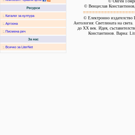
© Ойген Гомр
© Венцеслав Константинов,
Ресурси
=================
:.
Каталог за култура
© Електронно издателство L
Антология: Светлината на света.
:.
Артзона
до XX век. Идея, съставителст
:.
Писмена реч
Константинов. Варна: Lit
За нас
:.
Всичко за LiterNet