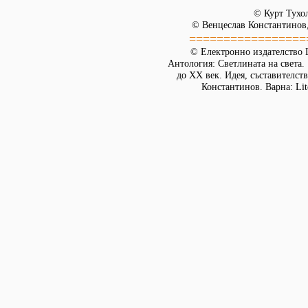
© Курт Тухо
© Венцеслав Константинов,
=================
© Електронно издателство L
Антология: Светлината на света.
до XX век. Идея, съставителст
Константинов. Варна: Lit