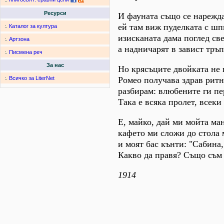
Ресурси
И фауната също се нарежда
ей там виж пуделката с шп
:.
Каталог за култура
изисканата дама поглед св
:.
Артзона
а надничарят в завист тръп
:.
Писмена реч
За нас
Но крясъците двойката не 
Ромео получава здрав ритн
:.
Всичко за LiterNet
разбирам: влюбените ги пе
Така е всяка пролет, всеки 
Е, майко, дай ми мойта ма
кафето ми сложи до стола 
и моят бас кънти: "Сабина,
Какво да правя? Също съм 
1914