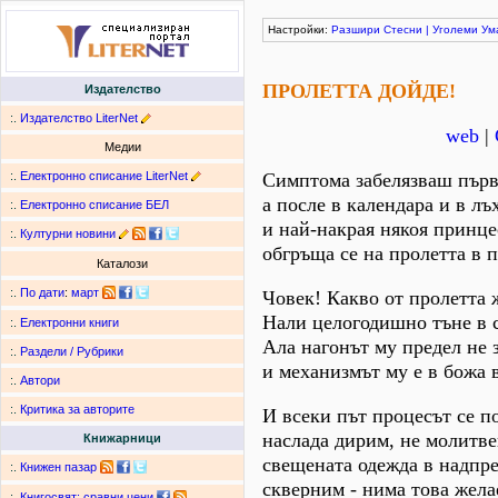
Настройки:
Разшири
Стесни
|
Уголеми
Ум
ПРОЛЕТТА ДОЙДЕ!
Издателство
:.
Издателство LiterNet
web
|
Медии
:.
Електронно списание LiterNet
Симптома забелязваш първ
а после в календара и в лъ
:.
Електронно списание БЕЛ
и най-накрая някоя принце
:.
Културни новини
обгръща се на пролетта в п
Каталози
:.
По дати
:
март
Човек! Какво от пролетта 
Нали целогодишно тъне в 
:.
Електронни книги
Ала нагонът му предел не з
:.
Раздели / Рубрики
и механизмът му е в божа в
:.
Автори
:.
Критика за авторите
И всеки път процесът се п
наслада дирим, не молитве
Книжарници
свещената одежда в надпр
:.
Книжен пазар
скверним - нима това жела
:.
Книгосвят: сравни цени