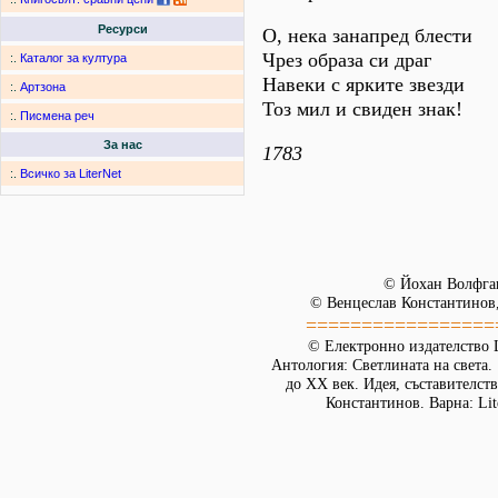
Ресурси
О, нека занапред блести
Чрез образа си драг
:.
Каталог за култура
Навеки с ярките звезди
:.
Артзона
Тоз мил и свиден знак!
:.
Писмена реч
За нас
1783
:.
Всичко за LiterNet
© Йохан Волфган
© Венцеслав Константинов,
=================
© Електронно издателство L
Антология: Светлината на света.
до XX век. Идея, съставителст
Константинов. Варна: Lit