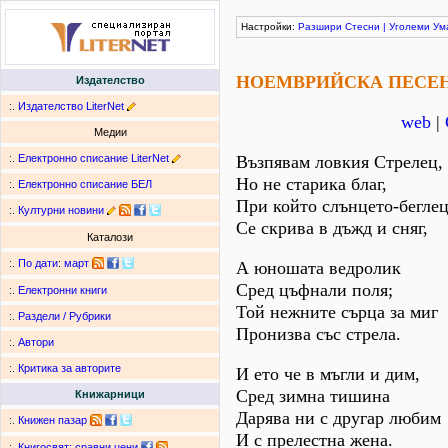
Настройки:
Разшири
Стесни
|
Уголеми
Ум
НОЕМВРИЙСКА ПЕСЕ
Издателство
:.
Издателство LiterNet
web
|
Медии
:.
Електронно списание LiterNet
Възпявам ловкия Стрелец,
Но не старика благ,
:.
Електронно списание БЕЛ
При който слънцето-бегле
:.
Културни новини
Се скрива в дъжд и сняг,
Каталози
:.
По дати
:
март
А юношата ведролик
Сред цъфнали поля;
:.
Електронни книги
Той нежните сърца за миг
:.
Раздели / Рубрики
Пронизва със стрела.
:.
Автори
:.
Критика за авторите
И ето че в мъгли и дим,
Сред зимна тишина
Книжарници
Дарява ни с другар любим
:.
Книжен пазар
И с прелестна жена.
:.
Книгосвят: сравни цени