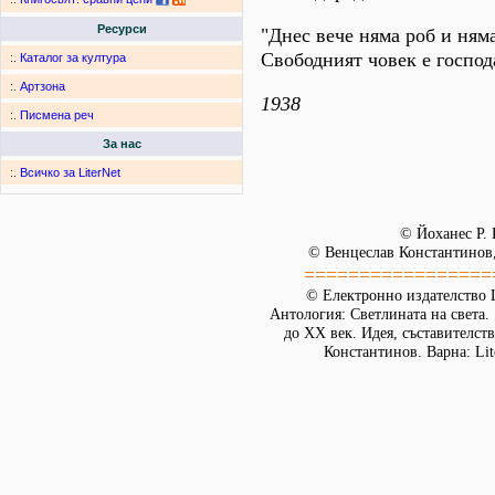
Ресурси
"Днес вече няма роб и няма
Свободният човек е господ
:.
Каталог за култура
:.
Артзона
1938
:.
Писмена реч
За нас
:.
Всичко за LiterNet
© Йоханес Р. 
© Венцеслав Константинов,
=================
© Електронно издателство L
Антология: Светлината на света.
до XX век. Идея, съставителст
Константинов. Варна: Lit