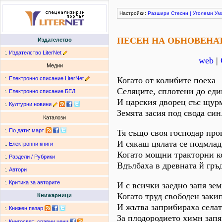
Настройки:
Разшири
Стесни
|
Уголеми
Ум
ПЕСЕН НА ОБНОВЕНА
Издателство
:.
Издателство LiterNet
web
|
Медии
:.
Електронно списание LiterNet
Когато от колибите поеха
Селяците, сплотени до еди
:.
Електронно списание БЕЛ
И царския дворец със щурм
:.
Културни новини
Земята засия под свода син
Каталози
:.
По дати
:
март
Тя също своя господар про
И сякаш цялата се подмлад
:.
Електронни книги
Когато мощни тракторни к
:.
Раздели / Рубрики
Вдълбаха в древната й гръд
:.
Автори
:.
Критика за авторите
И с всички заедно запя зем
Когато труд свободен заки
Книжарници
И жътва заприбираха селат
:.
Книжен пазар
За плодородието химн запя
:.
Книгосвят: сравни цени