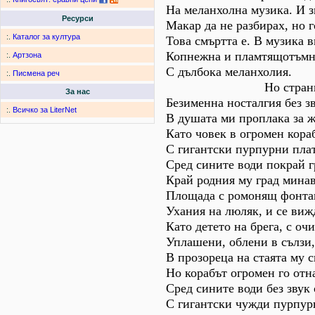
На меланхолна музика. И з
Ресурси
Макар да не разбирах, но г
:.
Каталог за култура
Това смъртта е. В музика в
Копнежна и пламтящотъмн
:.
Артзона
С дълбока меланхолия.
:.
Писмена реч
Но странн
За нас
Безименна носталгия без з
:.
Всичко за LiterNet
В душата ми проплака за ж
Като човек в огромен кора
С гигантски пурпурни плат
Сред сините води покрай г
Край родния му град минав
Площада с ромонящ фонтан
Ухания на люляк, и се виж
Като детето на брега, с очи
Уплашени, облени в сълзи,
В прозореца на стаята му с
Но корабът огромен го отн
Сред сините води без звук
С гигантски чужди пурпур