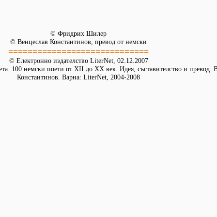
© Фридрих Шилер
© Венцеслав Константинов, превод от немски
=============================
© Електронно издателство LiterNet, 02.12.2007
та. 100 немски поети от XII до XX век. Идея, съставителство и превод: 
Константинов. Варна: LiterNet, 2004-2008