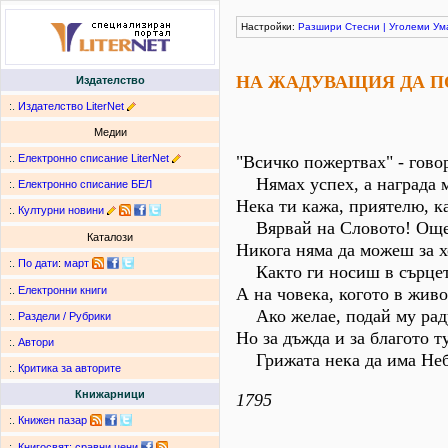
Настройки:
Разшири
Стесни
|
Уголеми
Ум
НА ЖАДУВАЩИЯ ДА П
Издателство
:.
Издателство LiterNet
Медии
:.
Електронно списание LiterNet
"Всичко пожертвах" - говор
Нямах успех, а награда ми
:.
Електронно списание БЕЛ
Нека ти кажа, приятелю, ка
:.
Културни новини
Вярвай на Словото! Още В
Каталози
Никога няма да можеш за х
:.
По дати
:
март
Както ги носиш в сърцето
А на човека, когото в жив
:.
Електронни книги
Ако желае, подай му рад
:.
Раздели / Рубрики
Но за дъжда и за благото 
:.
Автори
Грижата нека да има Небет
:.
Критика за авторите
Книжарници
1795
:.
Книжен пазар
:.
Книгосвят: сравни цени