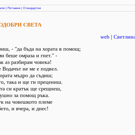
али
|
Потъмни
|
Стандартни
ОДОБРИ СВЕТА
web
|
Светлина
иш, - "да бъда на хората в помощ;
 беше омраза и гнет." -
к аз разбирам човека!
одачът не ме е подвел.
ората мъдро да съдиш;
, така и ще ги прецениш.
ота си кратък ще срещнеш,
ушно за помощ ръка.
тук на човешкото племе
о, и вчера, и днес!