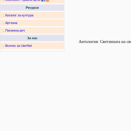
Ресурси
:.
Каталог за култура
:.
Артзона
:.
Писмена реч
За нас
Антология: Светлината на све
:.
Всичко за LiterNet