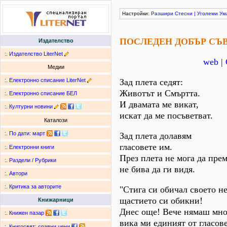
Настройки:
Разшири
Стесни
|
Уголеми
Ум
ПОСЛЕДЕН ДОБЪР СЪ
Издателство
:.
Издателство LiterNet
web
|
Медии
:.
Електронно списание LiterNet
Зад плета седят:
Животът и Смъртта.
:.
Електронно списание БЕЛ
И двамата ме викат,
:.
Културни новини
искат да ме посъветват.
Каталози
:.
По дати
:
март
Зад плета долавям
гласовете им.
:.
Електронни книги
През плета не мога да пре
:.
Раздели / Рубрики
не бива да ги видя.
:.
Автори
:.
Критика за авторите
"Стига си обичал своето н
щастието си обикни!
Книжарници
Днес още! Вече нямаш мно
:.
Книжен пазар
вика ми единият от гласове
:.
Книгосвят: сравни цени