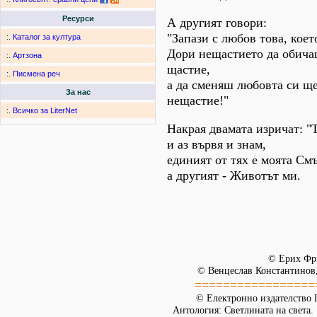
Ресурси
А другият говори:
"Запази с любов това, коет
:.
Каталог за култура
Дори нещастието да обича
:.
Артзона
щастие,
:.
Писмена реч
а да сменяш любовта си ще
За нас
нещастие!"
:.
Всичко за LiterNet
Накрая двамата изричат: "Т
и аз вървя и знам,
единият от тях е моята Смъ
а другият - Животът ми.
© Ерих Фр
© Венцеслав Константинов,
=================
© Електронно издателство L
Антология: Светлината на света.