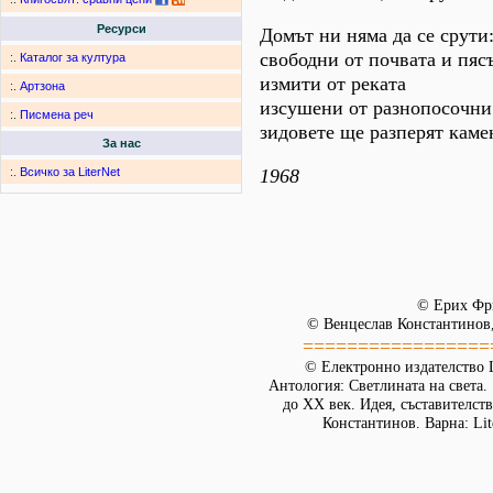
Ресурси
Домът ни няма да се срути
свободни от почвата и пяс
:.
Каталог за култура
измити от реката
:.
Артзона
изсушени от разнопосочни
:.
Писмена реч
зидовете ще разперят каме
За нас
1968
:.
Всичко за LiterNet
© Ерих Фр
© Венцеслав Константинов,
=================
© Електронно издателство L
Антология: Светлината на света.
до XX век. Идея, съставителст
Константинов. Варна: Lit