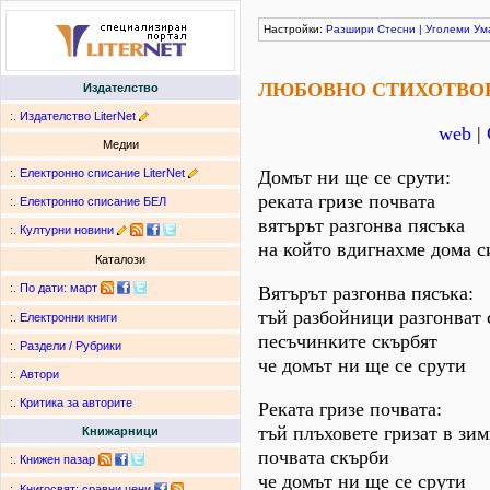
Настройки:
Разшири
Стесни
|
Уголеми
Ум
ЛЮБОВНО СТИХОТВО
Издателство
:.
Издателство LiterNet
web
|
Медии
:.
Електронно списание LiterNet
Домът ни ще се срути:
реката гризе почвата
:.
Електронно списание БЕЛ
вятърът разгонва пясъка
:.
Културни новини
на който вдигнахме дома с
Каталози
:.
По дати
:
март
Вятърът разгонва пясъка:
тъй разбойници разгонват 
:.
Електронни книги
песъчинките скърбят
:.
Раздели / Рубрики
че домът ни ще се срути
:.
Автори
:.
Критика за авторите
Реката гризе почвата:
тъй плъховете гризат в зи
Книжарници
почвата скърби
:.
Книжен пазар
че домът ни ще се срути
:.
Книгосвят: сравни цени