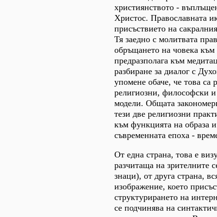
християнството - въплъщен
Христос. Православната ик
присъствието на сакралния 
Тя заедно с молитвата пра
обръщането на човека към 
предразполага към медитац
разбиране за диалог с Духо
упомене обаче, че това са 
религиозни, философски и
модели. Общата закономерн
тези две религиозни практ
към функцията на образа и
съвременната епоха - врем
От една страна, това е виз
разчитаща на зрителните с
знаци), от друга страна, вс
изображение, което присъс
структурирането на интер
се подчинява на синтактич