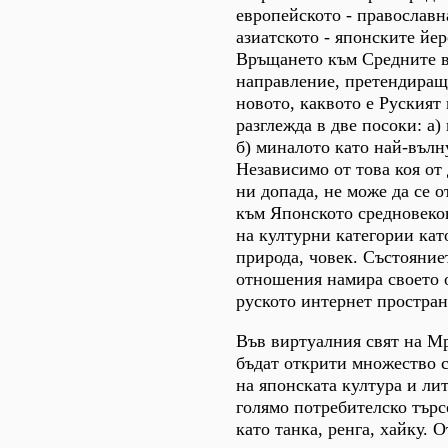
европейското - православна
азиатското - японските йе
Връщането към Средните в
направление, претендиращо
новото, каквото е Руският
разглежда в две посоки: а)
б) миналото като най-вълн
Независимо от това коя от 
ни допада, не може да се о
към Японското средновеко
на културни категории като
природа, човек. Състояние
отношения намира своето 
руското интернет простран
Във виртуалния свят на Мр
бъдат открити множество 
на японската култура и ли
голямо потребителско търс
като танка, ренга, хайку.