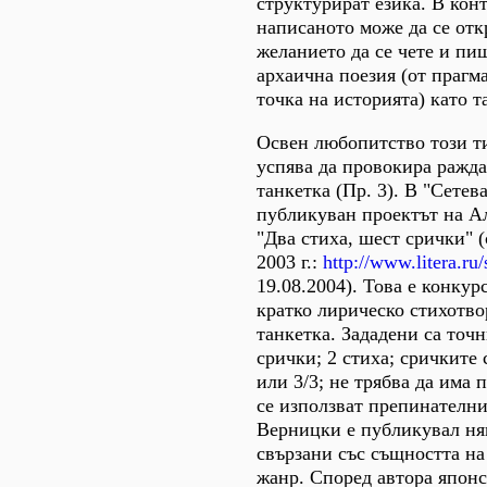
структурират езика. В конт
написаното може да се отк
желанието да се чете и пи
архаична поезия (от прагм
точка на историята) като т
Освен любопитство този т
успява да провокира ражда
танкетка (Пр. 3). В "Сетев
публикуван проектът на А
"Два стиха, шест срички" (
2003 г.:
http://www.litera.ru
19.08.2004). Това е конкур
кратко лирическо стихотво
танкетка. Зададени са точн
срички; 2 стиха; сричките 
или 3/3; не трябва да има 
се използват препинателни
Верницки е публикувал няк
свързани със същността на
жанр. Според автора японс