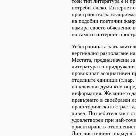
този тип литература е и п
потребителско. Интернет с
пространство за възприема
на подобни поетични жанр
намира своето обяснение в
на самото интернет простр
Уебстраницата задължител
вертикално разполагане на
Местата, предназначени за
литература са придружени 
провокират асоциативен п
отделните единици (т.нар.
на ключови думи към опре
информация. Желанието да
превърнато в своебразен 
праисторическата страст д
дивеч. Потребителският ст
удовлетворен при най-точн
ориентиране в отношениет
Лингвистичният подход в т