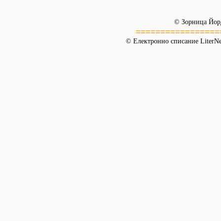
© Зорница Йор
=================
© Електронно списание LiterNet