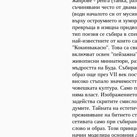
жанрове - ренга (танка, ра
съчинявани често от двама
(води началото си от мусин
върху остроумието и хумора
превръща в изящна придво
тип поезия се събира в сп
най-известните от които с
"Кокинвакасю". Това са св
включват освен "пейзажна
живописни миниатюри, ра
мъдростта на Буда. Събира
образ още през VІІ век пос
високо стъпало значимостт
човешката култура. Само п
няма власт. Изображението
задейства скритите смисл
думите. Тайната на естети
преживяване на битието ст
сетивата само при събиране
слово и образ. Този принц
начин моделира основния 