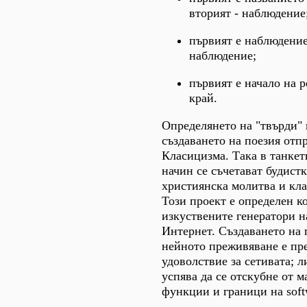
вторият - наблюдение
първият е наблюдение,
наблюдение;
първият е начало на р
край.
Определянето на "твърди"
създаването на поезия отп
Класицизма. Така в танкет
начин се съчетават будист
християнска молитва и кла
Този проект е определен к
изкуствените генератори на
Интернет. Създаването на 
нейното преживяване е пр
удоволствие за сетивата; л
успява да се отскубне от 
функции и граници на soft