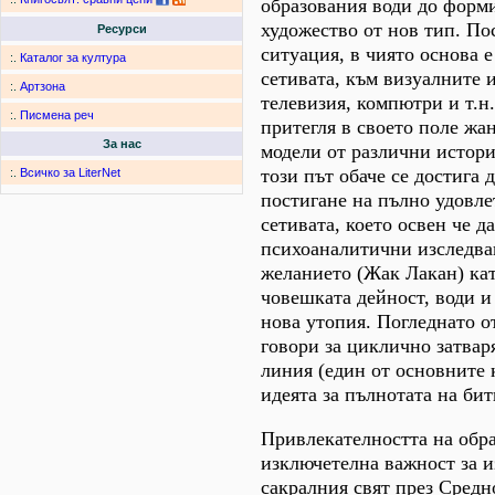
образования води до форм
художество от нов тип. По
Ресурси
ситуация, в чиято основа е
:.
Каталог за култура
сетивата, към визуалните и
:.
Артзона
телевизия, компютри и т.н.
:.
Писмена реч
притегля в своето поле жа
За нас
модели от различни истор
този път обаче се достига 
:.
Всичко за LiterNet
постигане на пълно удовле
сетивата, което освен че д
психоаналитични изследва
желанието (Жак Лакан) кат
човешката дейност, води и
нова утопия. Погледнато о
говори за циклично затвар
линия (един от основните
идеята за пълнотата на бит
Привлекателността на обра
изключетелна важност за и
сакралния свят през Средн