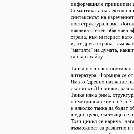
информация е принципен з
Семантиката на лексикалн
синтаксисът на изречениет
постструктурализма. Лого
някаква степен обяснява а
страна, към интернет като
и, от друга страна, към жа
"магията" на думата, какви
танка и хайку.
Танка е основен поетичен 
литература. Формира се от
Ямато (древно название на
състои от 31 срички, разпо
Танка няма рима, структур
на метрична схема 5-7-5-7-
е няколко танка да бъдат 
в едно цяло, състоящо се о
Този цикъл се нарича "нага
възможност за развитие и 