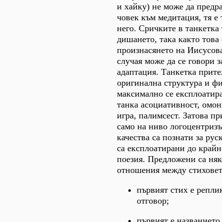
и хайку) не може да предр
човек към медитация, тя е 
него. Сричките в танкетка 
дишането, така както това 
произнасянето на Иисусов
случая може да се говори з
адаптация. Танкетка прите
оригинална структура и ф
максимално се експлоатира
танка асоциативност, омон
игра, палимсест. Затова п
само на ниво логоцентризъ
качества са познати за рус
са експлоатирани до крайн
поезия. Предложени са няк
отношения между стиховете
първият стих е реплик
отговор;
първият е названието 