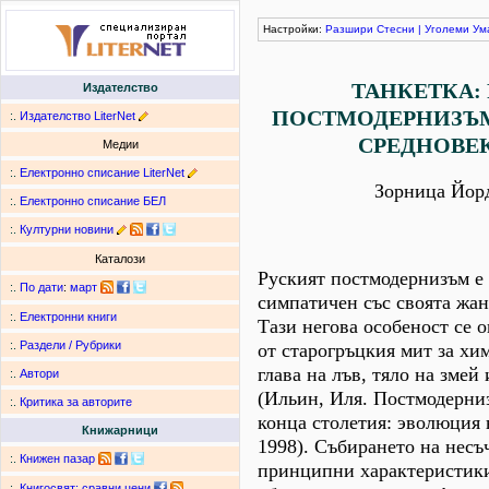
Настройки:
Разшири
Стесни
|
Уголеми
Ум
ТАНКЕТКА:
Издателство
ПОСТМОДЕРНИЗЪ
:.
Издателство LiterNet
СРЕДНОВЕ
Медии
:.
Електронно списание LiterNet
Зорница Йор
:.
Електронно списание БЕЛ
:.
Културни новини
Каталози
Руският постмодернизъм е
:.
По дати
:
март
симпатичен със своята жан
:.
Електронни книги
Тази негова особеност се 
:.
Раздели / Рубрики
от старогръцкия мит за хим
глава на лъв, тяло на змей
:.
Автори
(Ильин, Иля. Постмодерниз
:.
Критика за авторите
конца столетия: эволюция 
Книжарници
1998). Събирането на несъ
:.
Книжен пазар
принципни характеристик
:.
Книгосвят: сравни цени