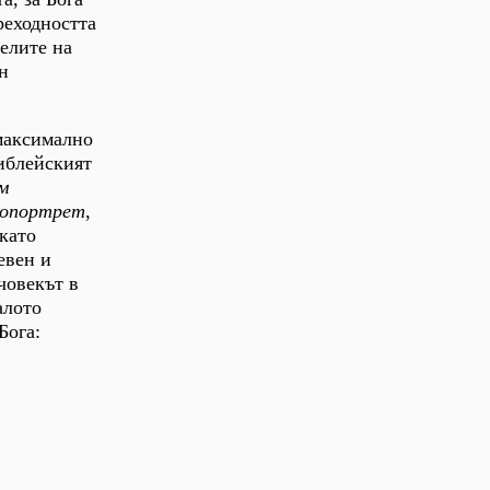
преходността
делите на
н
 максимално
библейският
м
опортрет
,
като
евен и
човекът в
алото
Бога: