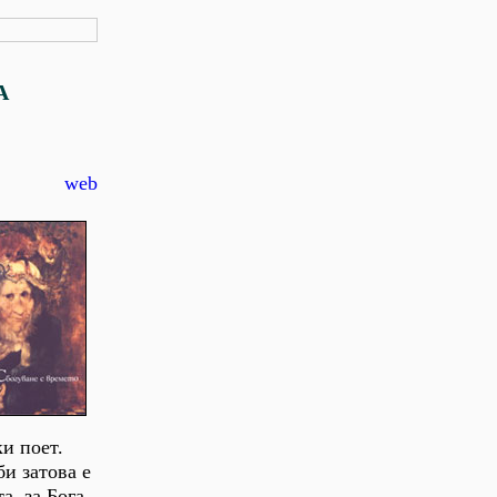
А
web
и поет.
би затова е
а, за Бога