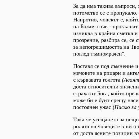
За да има такива въпроси,
потомство се е пропукало
Напротив, човекът е, койт
на Божия гняв - прокълнат
изниква в крайна сметка и
прозрение, разбира се, се 
за непогрешимостта на Тво
поглед тъмномрачен".
Поставя се под съмнение и
мечовете на рицари и анге
с кървавата голгота
(Аван
доста относителни значени
страха от Бога, който преч
може би е бунт срещу наси
постоянен ужас (
Писмо за
Така че усещането за нещо
ролята на човеците в него 
от доста ясните позиции в