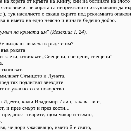
 на хората от кръвта на Кингу, син на богинята на злото
 ясно значи, че хората са непрекъснато изкушавани да въ
е ), тук насилието е сякаш скрито под рекламната опаков
чва в името на едно неясно и винаги бъдещо добро.
мът на крилата им" (Иезекиил І, 24).
Не виждаш ли меча в ръцете им?...
ч във ръката
 си клети, извикват „Свещени, свещени, свещени"
а.
стъписват.
дмилкват Слънцето и Луната.
ред тях подлитват звездите
ат от ужасното си покорство.
ка Идеята, кажи Владимир Илич, такава ли е,
т, и през смърт и през кости...
 преданост тварите, щом макар и тъжно,
,
вя, че дори ужасяващо, името й е свято,