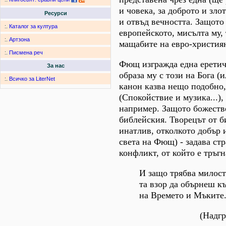
и човека, за доброто и зло
Ресурси
и отвъд вечността. Защото
:.
Каталог за култура
европейското, мисълта му, 
:.
Артзона
мащабите на евро-християн
:.
Писмена реч
Фющ изгражда една еретичн
За нас
образа му с този на Бога (
:.
Всичко за LiterNet
канон казва нещо подобно
(Спокойствие и музика...)
например. Защото божестве
библейския. Творецът от б
инатлив, отколкото добър 
света на Фющ) - задава стр
конфликт, от който е тръг
И защо трябва милост
та взор да обърнеш к
на Времето и Мъките.
(Надгр