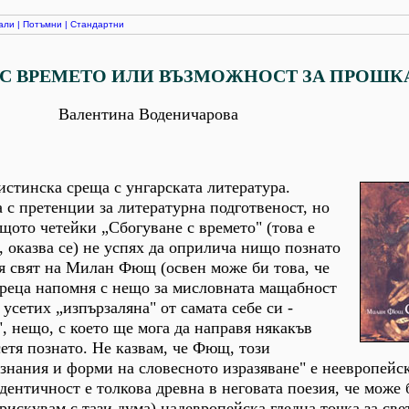
али
|
Потъмни
|
Стандартни
 С ВРЕМЕТО ИЛИ ВЪЗМОЖНОСТ ЗА ПРОШК
Валентина Воденичарова
стинска среща с унгарската литература.
а с претенции за литературна подготвеност, но
ащото четейки „Сбогуване с времето" (това е
, оказва се) не успях да оприлича нищо познато
я свят на Милан Фющ (освен може би това, че
ареца напомня с нещо за мисловната мащабност
 усетих „изпързаляна" от самата себе си -
, нещо, с което ще мога да направя някакъв
сетя познато. Не казвам, че Фющ, този
знания и форми на словесното изразяване" е неевропейск
ентичност е толкова древна в неговата поезия, че може 
рискувам с тази дума) надевропейска гледна точка за свет