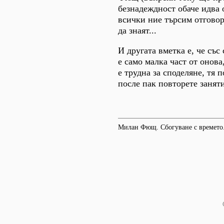
безнадеждност обаче идва о
всички ние търсим отговор
да знаят...
И другата вметка е, че със
е само малка част от онова
е трудна за споделяне, тя 
после пак повторете занят
Милан Фющ. Сбогуване с времето.