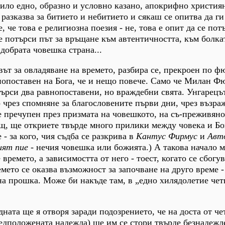
чило едно, образно и условно казано, апокрифно христия
 разказва за битието и небитието и сякаш се опитва да г
, че това е религиозна поезия - не, това е опит да се пот
се потърси път за връщане към автентичността, към болка
 добрата човешка страна...
ът за овладяване на времето, разбира се, прекроен по 
нопоставен на Бога, че и нещо повече. Само че Милан Ф
търси два равнопоставени, но враждебни свята. Унгарецъ
о чрез спомняне за благословените първи дни, чрез възра
че пречупен през призмата на човешкото, на съ-преживяно
, ще откриете твърде много прилики между човека и Бог
 - за кого, чия съдба се разкрива в
Кантус Фирмус
и
Авт
ият пие
- нечия човешка или божията.) А такова начало м
 времето, а зависимостта от него - тоест, когато се сбогу
мето се оказва възможност за започване на друго време -
на прошка. Може би накъде там, в „едно хилядолетие чет
дната ще я отворя заради подозрението, че на доста от ч
дположената надежда) ще им се стори твърде безнадежд