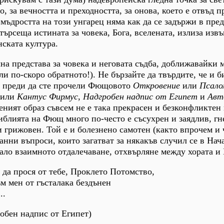
то, за вечността и преходността, за онова, което е отвъд 
 мъдростта на този унгарец няма как да се задържи в пре
търсеща истината за човека, Бога, вселената, излиза извъ
ската култура.
а представа за човека и неговата съдба, доближавайки
или по-скоро обратното!). Не бързайте да твърдите, че и 
, преди да сте прочели Фющовото
Откровение
или
Псало
, или
Кантус Фирмус
,
Надгробен надпис от Египет
и
Авт
ният образ съвсем не е така прекрасен и безконфликтен 
иблията на Фющ много по-често е съсухрен и заядлив, гн
и грижовен. Той е и болезнено самотен (както впрочем и 
анни въпроси, които загатват за някакъв случил се в Нач
нало взаимното отдалечаване, отхвърляне между хората и 
 да прося от тебе, Проклето Потомство,
ъм мен от гъсталака бездънен
..
обен надпис от Египет)