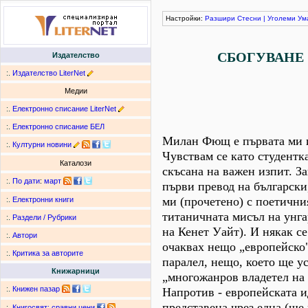
Настройки:
Разшири
Стесни
|
Уголеми
Ум
СБОГУВАНЕ
Издателство
:.
Издателство LiterNet
Медии
:.
Електронно списание LiterNet
:.
Електронно списание БЕЛ
Милан Фющ е първата ми и
:.
Културни новини
Чувствам се като студентк
Каталози
скъсана на важен изпит. З
:.
По дати
:
март
първи превод на български
ми (прочетено) с поетични
:.
Електронни книги
титаничната мисъл на унг
:.
Раздели / Рубрики
на Кенет Уайт). И някак се
:.
Автори
очаквах нещо „европейско"
:.
Критика за авторите
паралел, нещо, което ще у
Книжарници
„многожанров владетел на 
:.
Книжен пазар
Напротив - европейската ид
представена чрез една (ще 
:.
Книгосвят: сравни цени