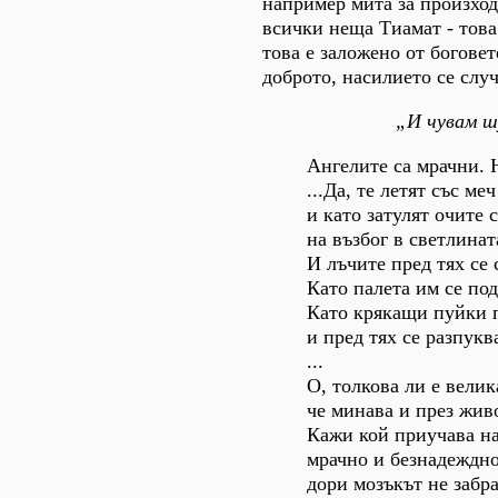
например мита за произхода
всички неща Тиамат - това
това е заложено от боговет
доброто, насилието се слу
„И чувам шу
Ангелите са мрачни. 
...Да, те летят със ме
и като затулят очите
на възбог в светлинат
И лъчите пред тях се 
Като палета им се по
Като крякащи пуйки п
и пред тях се разпукв
...
О, толкова ли е вели
че минава и през живо
Кажи кой приучава на
мрачно и безнадеждно
дори мозъкът не забра