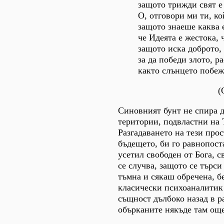
защото трижди свят е
О, отговори ми ти, ко
защото знаеше каква 
че Идеята е жестока, 
защото иска доброто,
за да победи злото, р
както слънцето побеж
(
Синовният бунт не спира д
територии, подвластни на Т
Разгадаването на тези прос
бъдещето, би го равнопост
усетил свободен от Бога, с
се случва, защото се търси
тъмна и сякаш обречена, б
класически психоаналитик 
същност дълбоко назад в р
обърканите някъде там ощ