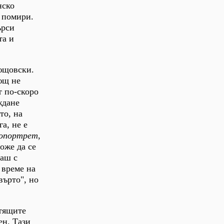
нско
и помири.
ърси
та и
фющовски.
ющ не
т по-скоро
ждане
то, на
а, не е
опортрет
,
оже да се
ваш с
 време на
върто", но
етящите
ен. Тази