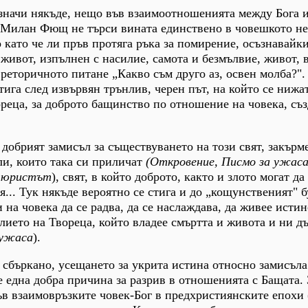
 значи някъде, нещо във взаимоотношенията между Бога 
. Милан Фющ не търси вината единствено в човешкото не
о като че ли пръв протяга ръка за помирение, осъзнавайк
 живот, изпълнен с насилие, самота и безмълвие, живот, 
 реторичното питане „Какво съм друго аз, освен молба?".
стига след извървян трънлив, черен път, на който се ниж
реца, за доброто бащинство по отношение на човека, съз
 добрият замисъл за съществуването на този свят, закърм
ли, които така си приличат
(Откровение, Писмо за ужас
тюристът
), свят, в който доброто, както и злото могат да
я... Тук някъде вероятно се стига и до „кощунственият" 
и на човека да се радва, да се наслаждава, да живее истин
лието на Твореца, който владее смъртта и живота и ни д
 ужаса
).
 сбъркано, усещането за укрита истина относно замисъла
е една добра причина за разрив в отношенията с Бащата. 
ъв взаимовръзките човек-Бог в предхристиянските епохи 