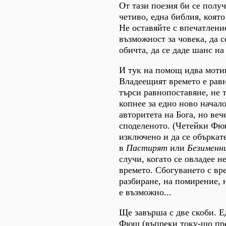
От тази поезия би се полу
четиво, една библия, която
Не оставяйте с впечатление
възможност за човека, да 
обичта, да се даде шанс на
И тук на помощ идва мотив
Владеещият времето е рав
търси равнопоставяне, не 
копнее за едно ново начал
авторитета на Бога, но ве
споделеното. (Четейки Фющ
изключено и да се объркате
в
Пастирят
или
Безименн
случи, когато се овладее не
времето. Сбогуването с вре
разбиране, на помирение, 
е възможно...
Ще завърша с две скоби. Е
Фющ (въпреки току-що пре