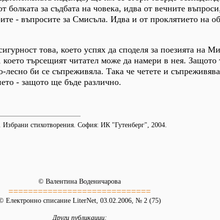
т болката за съдбата на човека, идва от вечните въпроси
ите - въпросите за Смисъла. Идва и от проклятието на о
 сигурност това, което успях да споделя за поезията на 
, което търсещият читател може да намери в нея. Защото 
по-лесно би се съпреживяла. Така че четете и съпреживява
ието - защото ще бъде различно.
 Избрани стихотворения. София: ИК "Гутенберг", 2004.
© Валентина Воденичарова
=============================
© Електронно списание LiterNet, 03.02.2006, № 2 (75)
Други публикации: