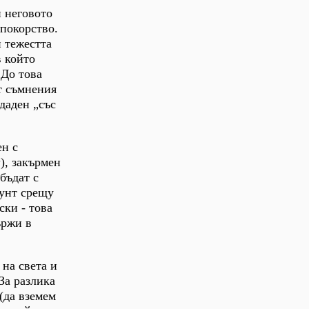
и неговото
покорство.
и тежестта
в който
 До това
ат съмнения
даден „със
ен с
а
), закърмен
 бъдат с
бунт срещу
ски - това
ържи в
 на света и
За разлика
(да вземем