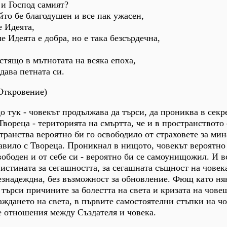
 и Господ самият?
йто бе благодушен и все пак ужасен,
е Идеята,
че Идеята е добра, но е така безсърдечна,
астящо в мътнотата на всяка епоха,
дава петната си.
Откровение)
о тук - човекът продължава да търси, да прониква в секр
вореца - територията на смъртта, че и в пространството 
транства вероятно би го освободило от страховете за мин
авило с Твореца. Проникнал в нищото, човекът вероятно
вободен и от себе си - вероятно би се самоунищожил. И в
 истината за сегашността, за сегашната същност на човека
езнадеждна, без възможност за обновление. Фющ като ня
търси причините за болестта на света и кризата на чове
аждането на света, в първите самостоятелни стъпки на чо
е отношения между Създателя и човека.