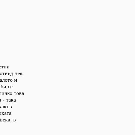
етни
отвъд нея.
алото и
 би се
сичко това
 - така
какъв
шката
века, в