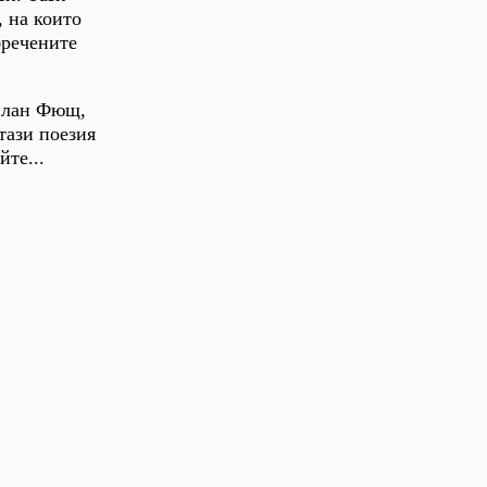
, на които
бречените
Милан Фющ,
тази поезия
йте...