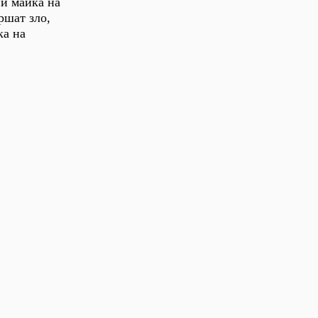
 и майка на
ршат зло,
ка на