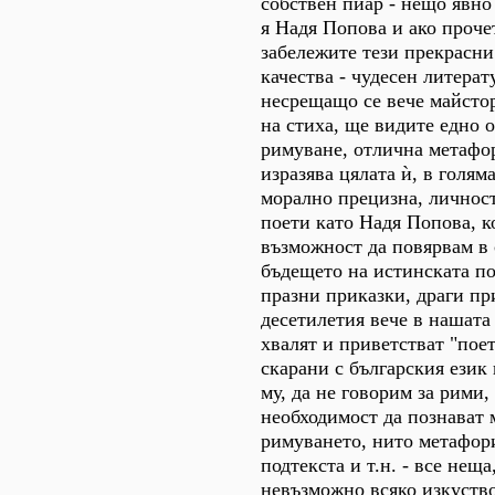
собствен пиар - нещо явно
я Надя Попова и ако проче
забележите тези прекрасн
качества - чудесен литерат
несрещащо се вече майсто
на стиха, ще видите едно 
римуване, отлична метафор
изразява цялата ѝ, в голям
морално прецизна, личност
поети като Надя Попова, к
възможност да повярвам в
бъдещето на истинската по
празни приказки, драги пр
десетилетия вече в нашата
хвалят и приветстват "поет
скарани с българския език
му, да не говорим за рими,
необходимост да познават 
римуването, нито метафор
подтекста и т.н. - все неща
невъзможно всяко изкуство