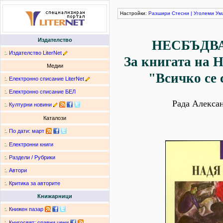
Настройки:
Разшири
Стесни
|
Уголеми
Ум
Издателство
НЕСБЪДВ
:.
Издателство LiterNet
За книгата на 
Медии
"Всичко се 
:.
Електронно списание LiterNet
:.
Електронно списание БЕЛ
Рада Алекса
:.
Културни новини
Каталози
:.
По дати
:
март
:.
Електронни книги
:.
Раздели / Рубрики
:.
Автори
:.
Критика за авторите
Книжарници
:.
Книжен пазар
:.
Книгосвят: сравни цени