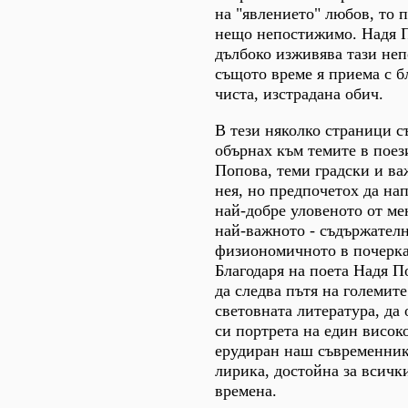
на "явлението" любов, то 
нещо непостижимо. Надя П
дълбоко изживява тази неп
същото време я приема с б
чиста, изстрадана обич.
В тези няколко страници с
обърнах към темите в поез
Попова, теми градски и ва
нея, но предпочетох да н
най-добре уловеното от мен
най-важното - съдържател
физиономичното в почерка 
Благодаря на поета Надя П
да следва пътя на големите
световната литература, да 
си портрета на един висок
ерудиран наш съвременник
лирика, достойна за всичк
времена.