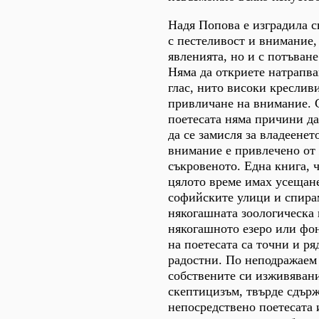
Надя Попова е изградила с
с пестеливост и внимание,
явленията, но и с потъване
Няма да откриете натрапва
глас, нито високи кресливи
привличане на внимание. С
поетесата няма причини да
да се замисля за владеенет
внимание е привлечено от
съкровеното. Една книга, ч
цялото време имах усещане
софийските улици и спирам
някогашната зоологическа 
някогашното езеро или фо
на поетесата са точни и ряд
радостни. По неподражаем
собствените си изживяван
скептицизъм, твърде сдърж
непосредствено поетесата 