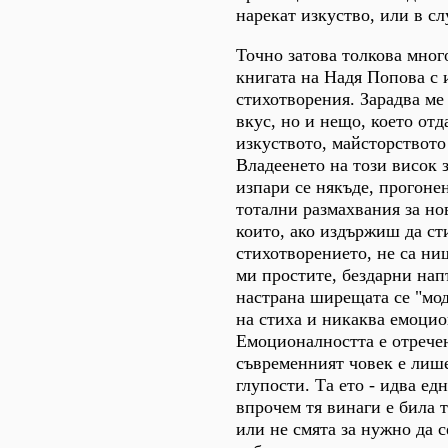
нарекат изкуство, или в сл
Точно затова толкова мног
книгата на Надя Попова с 
стихотворения. Зарадва ме
вкус, но и нещо, което отд
изкуството, майсторството
Владеенето на този висок з
изпари се някъде, прогоне
тотални размахвания за но
които, ако издържиш да ст
стихотворението, не са ни
ми простите, бездарни нап
настрана ширещата се "мод
на стиха и никаква емоцио
Емоционалността е отречен
съвременният човек е лише
глупости. Та ето - идва ед
впрочем тя винаги е била 
или не смята за нужно да с