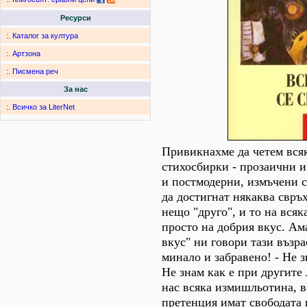
Ресурси
:.
Каталог за култура
:.
Артзона
:.
Писмена реч
За нас
:.
Всичко за LiterNet
Привикнахме да четем вся
стихосбирки - прозаични 
и постмодерни, измъчени 
да достигнат някаква свръ
нещо "друго", и то на всяка
просто на добрия вкус. Ам
вкус" ни говори тази възра
минало и забравено! - Не зн
Не знам как е при другите
нас всяка измишльотина, в
претенция имат свободата 