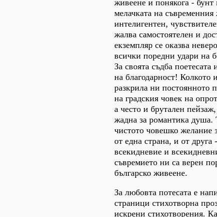
живеене и понякога - бунт 
мелачката на съвременния 
интелигентен, чувствителе
жалва самостоятелен и до
екземпляр се оказва невер
всички поредни удари на б
За своята съдба поетесата 
на благодарност! Колкото и
разкрила ни постоянното 
на градския човек на опро
а често и брутален пейзаж,
жадна за романтика душа. 
чистото човешко желание з
от една страна, и от друга
всекидневие и всекидневн
съвремието ни са верен по
българско живеене.
За любовта потесата е нап
страници стихотворна проз
искрени стихотворения. Ка