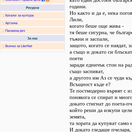
като един достоен българс
години.
Ресурси
Но както и да е, нека пого
:.
Каталог за култура
Лили,
:.
Артзона
когато беше още жива -
:.
Писмена реч
тя беше сигурна, че българ
тъжни и заспали,
За нас
защото, когато се наядат, з
:.
Всичко за LiterNet
а също и докато си блъскат
поети
заради едничък стон на рад
също заспиват,
а другото им Аз се чуди къ
Всъщност къде е?
Те постмодерно вървят с и
понякога се спират и много
докато стигнат до поета-пч
който реши да изкупи цел
земята,
та хората да купуват само 
И докато гледаше пчеларя,