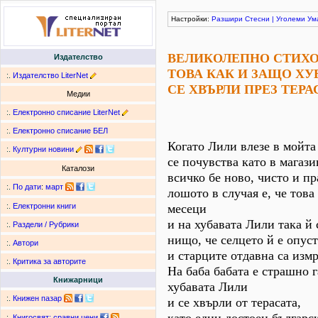
Настройки:
Разшири
Стесни
|
Уголеми
Ум
ВЕЛИКОЛЕПНО СТИХО
Издателство
ТОВА КАК И ЗАЩО ХУ
:.
Издателство LiterNet
СЕ ХВЪРЛИ ПРЕЗ ТЕРА
Медии
:.
Електронно списание LiterNet
:.
Електронно списание БЕЛ
Когато Лили влезе в мойта
:.
Културни новини
се почувства като в магази
Каталози
всичко бе ново, чисто и пр
:.
По дати
:
март
лошото в случая е, че тов
месеци
:.
Електронни книги
и на хубавата Лили така й
:.
Раздели / Рубрики
нищо, че селцето й е опуст
:.
Автори
и старците отдавна са изм
:.
Критика за авторите
На баба бабата е страшно 
Книжарници
хубавата Лили
:.
Книжен пазар
и се хвърли от терасата,
:.
Книгосвят: сравни цени