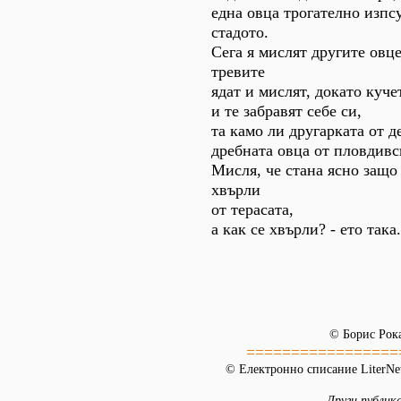
една овца трогателно изпс
стадото.
Сега я мислят другите овце
тревите
ядат и мислят, докато куче
и те забравят себе си,
та камо ли другарката от д
дребната овца от пловдивс
Мисля, че стана ясно защо
хвърли
от терасата,
а как се хвърли? - ето така.
© Борис Рок
=================
© Електронно списание LiterNet
Други публик