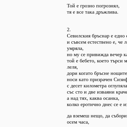
Той е грозно погрознял,
тя е все така дръжлива.
2.
Севилския бръснар е едно 
и съвсем естествено е, че 
умряла,
но му се привижда вечер к
той е бебето, което търси 
леля,
дори когато бръсне нощите
носи като призрачен Сизи
с десет километра оглупяла
със сто и две изваяни крач
а над тях, каква осанка,
колко еротично днес се е и
да вземеш нещо, да събор
осем часа,