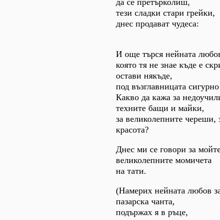
да се претърколиш,
тези сладки стари грейки,
днес продават чудеса:
И още търся нейната любо
която тя не знае къде е скр
остави някъде,
под възглавницата сигурно
Какво да кажа за недоучил
техните бащи и майки,
за великолепните череши, 
красота?
Днес ми се говори за мойт
великолепните момичета
на тати.
(Намерих нейната любов за
пазарска чанта,
подържах я в ръце,