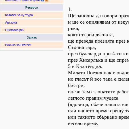
Ресурси
1.
Ще започна да говоря пра
:.
Каталог за култура
и ще се опиянявам от изку
:.
Артзона
ръка,
:.
Писмена реч
която търси дясната,
За нас
ще преведа поезията през 
:.
Всичко за LiterNet
Сточна гара,
през булеварда при 4-ти к
през Хисарлъка и ще спре
5 в Кюстендил.
Милата Поезия пак е овдов
но гласът й все така е силе
бистри,
онези там с лопатите работя
леглото правим чудеса
(вдовица, обаче нашата вд
или нашето време срещу т
или тяхното сбъркано вре
весело време.