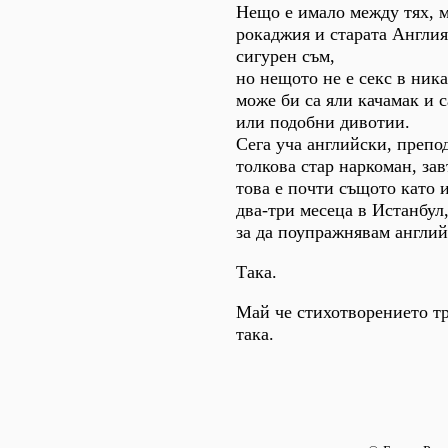
Нещо е имало между тях, 
рокаджия и старата Англия
сигурен съм,
но нещото не е секс в ник
може би са яли качамак и 
или подобни дивотии.
Сега уча английски, препо
толкова стар наркоман, за
това е почти същото като 
два-три месеца в Истанбул
за да поупражнявам англий
Така.
Май че стихотворението т
така.