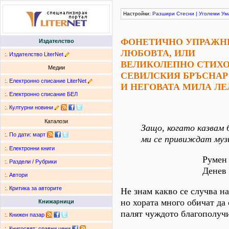
Настройки:
Разшири
Стесни
|
Уголеми
Ум
ФОНЕТИЧНО УПРАЖН
Издателство
ЛЮБОВТА, ИЛИ
:.
Издателство LiterNet
ВЕЛИКОЛЕПНО СТИХО
Медии
СЕВИЛСКИЯ БРЪСНАР
:.
Електронно списание LiterNet
И НЕГОВАТА МИЛА ЛЕ
:.
Електронно списание БЕЛ
:.
Културни новини
Каталози
Защо, когато казвам 
:.
По дати
:
март
ми се привиждат муз
:.
Електронни книги
Румен
:.
Раздели / Рубрики
Денев
:.
Автори
:.
Критика за авторите
Не знам какво се случва н
но хората много обичат да 
Книжарници
палят чуждото благополуч
:.
Книжен пазар
:.
Книгосвят: сравни цени