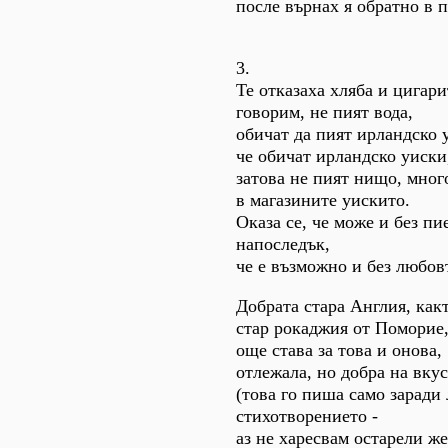
после върнах я обратно в 
3.
Те отказаха хляба и цигари
говорим, не пият вода,
обичат да пият ирландско 
че обичат ирландско уиски
затова не пият нищо, мног
в магазините уискито.
Оказа се, че може и без пи
напоследък,
че е възможно и без любов
Добрата стара Англия, как
стар рокаджия от Поморие
още става за това и онова,
отлежала, но добра на вкус
(това го пиша само заради 
стихотворението -
аз не харесвам остарели же