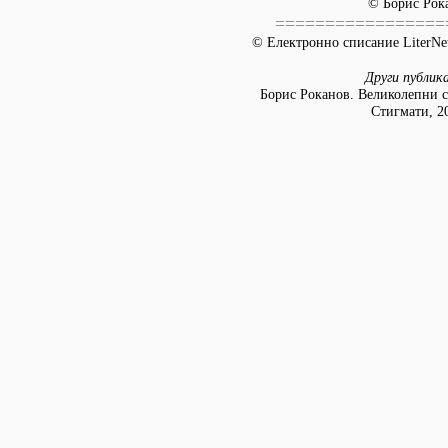
© Борис Рок
=================
© Електронно списание LiterNet
Други публик
Борис Роканов. Великолепни с
Стигмати, 2