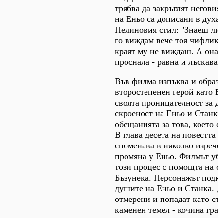
трябва да закръглят негов
на Еньо са дописани в дух
Пелиновия стил: "Знаеш ли
го виждам вече тоя чифлик
краят му не виждаш. А оная
проснала - равна и лъскава
Във филма изпъква и образ
второстепенен герой като 
своята проницателност за
скроеност на Еньо и Станк
обещанията за това, което 
В глава десета на повестт
споменава в няколко изреч
промяна у Еньо. Филмът у
този процес с помощта на 
Бъзунека. Персонажът подк
душите на Еньо и Станка. 
отмерени и попадат като с
каменен темел - кочина гр