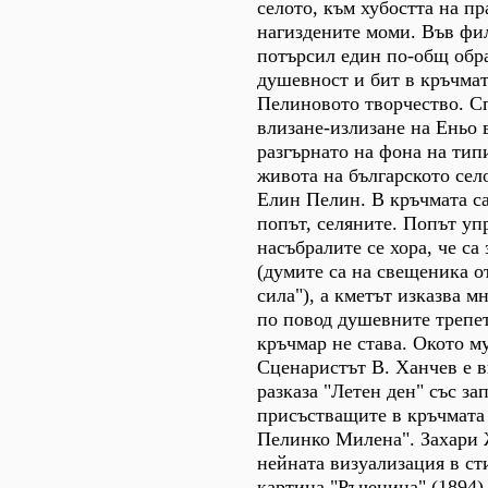
селото, към хубостта на п
нагиздените моми. Във фи
потърсил един по-общ обра
душевност и бит в кръчмат
Пелиновото творчество. С
влизане-излизане на Еньо 
разгърнато на фона на тип
живота на българското село
Елин Пелин. В кръчмата са
попът, селяните. Попът уп
насъбралите се хора, че са
(думите са на свещеника о
сила"), а кметът изказва м
по повод душевните трепет
кръчмар не става. Окото му
Сценаристът В. Ханчев е 
разказа "Летен ден" със за
присъстващите в кръчмата
Пелинко Милена". Захари
нейната визуализация в ст
картина "Ръченица" (1894)