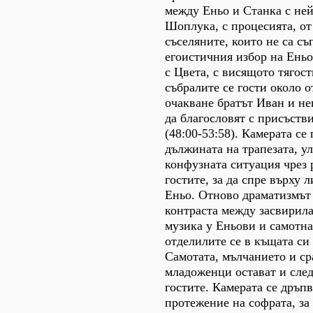
между Еньо и Станка с ней
Шоплука, с процесията, от 
съселяните, които не са съ
егоистичния избор на Еньо
с Цвета, с висящото тягос
събралите се гости около о
очакване братът Иван и не
да благословят с присъств
(48:00-53:58). Камерата се
дължината на трапезата, у
конфузната ситуация чрез 
гостите, за да спре върху 
Еньо. Отново драматизмът 
контраста между засвирила
музика у Еньови и самотна
отделилите се в къщата си
Самотата, мълчанието и ср
младоженци остават и след
гостите. Камерата се дръпв
протежение на софрата, за 