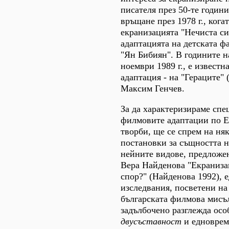
писателя през 50-те годин
връщане през 1978 г., кога
екранизацията "Нечиста сил
адаптацията на детската ф
"Ян Бибиян". В годините на
ноември 1989 г., е известн
адаптация - на "Гераците" 
Максим Генчев.
За да характеризираме спе
филмовите адаптации по 
творби, ще се спрем на ня
постановки за същността н
нейните видове, предложен
Вера Найденова "Екраниза
спор?" (Найденова 1992), 
изследвания, посветени на
българската филмова мисъл
задълбочено разглежда осо
двусъставност
и едноврем