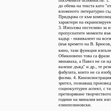
посочените особености: 1. 
до обема на текста като "о
вложеното литературно съ
Придържа се към композиц
характери на екранизируе
3. Използва пестеливо за и
пропуснатите моменти във 
кадър - еквивалент на все
(във времето на В. Брюсов
кино, тази функция изпълн
Обикновено това са фрази 
минаваха, а Павел не си и
валеше дъжд" и др., те ре
фабулата, които не са изоб
филма. 4. Киноилюстрация
зрител, познаващ произвед
социокултурен аспект, с та
претворяване творчеството
години на миналия век изг
елинпелиновски.