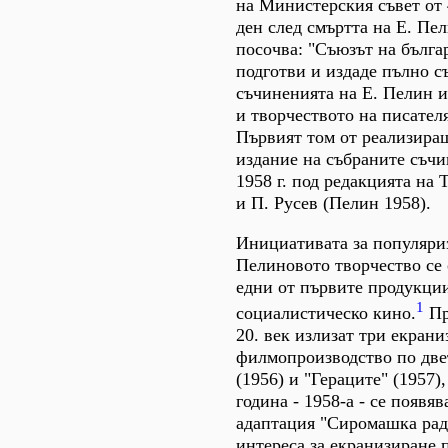
на Министерския съвет от 
ден след смъртта на Е. Пели
посочва: "Съюзът на бълга
подготви и издаде пълно с
съчиненията на Е. Пелин и
и творчеството на писателя
Първият том от реализира
издание на събраните съчи
1958 г. под редакцията на 
и П. Русев (Пелин 1958).
Инициативата за популяри
Пелиновото творчество се 
едни от първите продукци
1
социалистическо кино.
Пр
20. век излизат три екран
филмопроизводство по две
(1956) и "Гераците" (1957)
година - 1958-а - се появя
адаптация "Сиромашка радо
интереса за екранизиране 