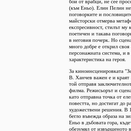
бои от врабци, не сее прос
(към Еньо). Елин Пелин не
поговорките и пословицит
майсторски отмерва метаф
експресивност, стилът му к
поетичен и такава поговор
в неговия почерк. Но сцен
много добре е открил своя 
персонажната система, и в
характеристика на героя.
За киноинсценировката "Зе
В. Ханчев важен е и краят
той отправя заключително
филма. Режисьорът и сцена
като отправна точка от еле
повестта, но достигат до р
художествени решения. В 1
бегло въвежда образа на зи
Еньо в дъбовата гора, къде
обезумял от извършеното в