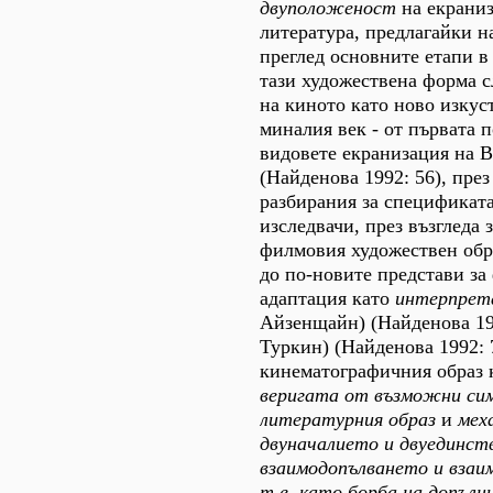
двуположеност
на екраниз
литература, предлагайки н
преглед основните етапи в
тази художествена форма с
на киното като ново изкус
миналия век - от първата п
видовете екранизация на 
(Найденова 1992: 56), пре
разбирания за спецификат
изследвачи, през възгледа 
филмовия художествен обра
до по-новите представи за
адаптация като
интерпрет
Айзенщайн) (Найденова 19
Туркин) (Найденова 1992: 
кинематографичния образ 
веригата от възможни сим
литературния образ
и
мех
двуначалието и двуединст
взаимодопълването и вза
т.
е. като борба на допъл