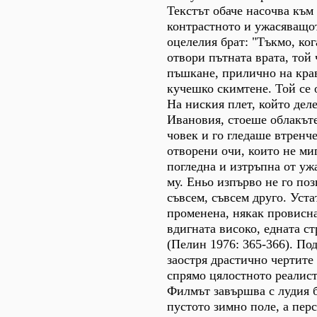
Текстът обаче насочва към
контрастното и ужасяващот
оцелелия брат: "Тъкмо, ко
отвори пътната врата, той
пъшкане, прилично на кра
кучешко скимтене. Той се 
На ниския плет, който дел
Ивановия, стоеше облакът
човек и го гледаше втренч
отворени очи, които не миг
погледна и изтръпна от уж
му. Еньо изпърво не го по
съвсем, съвсем друго. Уст
променена, някак провисна
вдигната високо, едната с
(Пелин 1976: 365-366). По
заостря драстично чертите
спрямо цялостното реалис
Филмът завършва с лудия б
пустото зимно поле, а пер