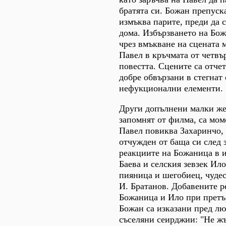
братята си. Божан препуск
измъква парите, преди да с
дома. Избързването на Бож
чрез вмъкване на сцената 
Павел в кръчмата от четвър
повестта. Сцените са отче
добре обвързани в стегнат 
нефукционални елементи.
Други допълнени малки жес
запомнят от филма, са мом
Павел повиква Захаринчо, 
отчужден от баща си след 
реакциите на Божаница в 
Баева и селския зевзек Ил
пияница и шегобиец, чудес
И. Братанов. Добавените р
Божаница и Ило при претъ
Божан са изказани пред л
съселяни сеирджии: "Не ж