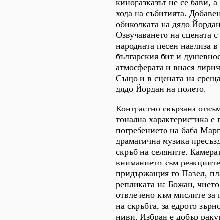
киноразказът не се бави, 
хода на събитията. Добаве
обиколката на дядо Йордан
Озвучаването на сцената с
народната песен навлиза в
българския бит и душевнос
атмосферата и внася лириче
Също и в сцената на срещ
дядо Йордан на полето.
Контрастно свързана откъм
тонална характеристика е 
погребението на баба Марг
драматична музика пресъз
скръб на селяните. Камера
вниманието към реакциите
придържащия го Павел, пл
репликата на Божан, чието
отвлечено към мислите за 
на скръбта, за едрото зърн
ниви. Избран е добър раку