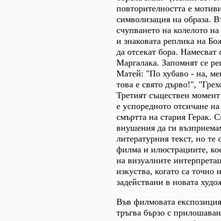
повторителността е мотиви
символизация на образа. В
счупването на колелото на
и знаковата реплика на Бож
да отсекат бора. Намесват 
Маргалака. Запомнят се ре
Матей: "По хубаво - на, ме
това е свято дърво!", "Грехо
Третият съществен момент
е успоредното отсичане на
смъртта на стария Герак. 
внушения да ги възприема
литературния текст, но те 
филма и илюстрациите, кое
на визуалните интерпретац
изкуства, когато са точно 
задействани в новата худо
Във филмовата експозиция
тръгва бързо с прилошаван