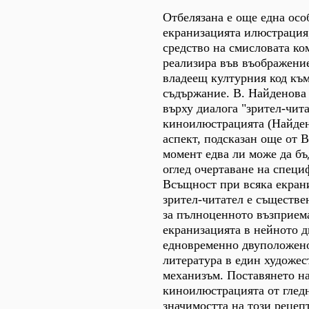
Отбелязана е още една осо
екранизацията илюстрация,
средство на смисловата ко
реализира във въображение
владеещ културния код къ
съдържание. В. Найденова
върху диалога "зрител-чит
киноилюстрацията (Найдено
аспект, подсказан още от В
момент едва ли може да бъ
оглед очертаване на специ
Всъщност при всяка екран
зрител-читател е съществе
за пълноценното възприем
екранизацията в нейното д
едновременно двуположено
литература в един художе
механизъм. Поставянето н
киноилюстрацията от гледн
значимостта на този рецеп