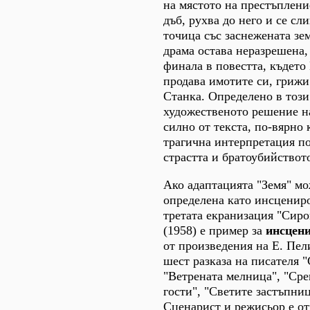
на мястото на престъплени
дъб, рухва до него и се сл
точица със заснежената зе
драма остава неразрешена,
финала в повестта, където 
продава имотите си, грижи 
Станка. Определено в този
художественото решение на
силно от текста, по-вярно 
трагична интерпретация по
страстта и братоубийствот
Ако адаптацията "Земя" мо
определена като инсцениро
третата екранизация "Сир
(1958) е пример за
инсцен
от произведения на Е. Пел
шест разказа на писателя 
"Ветрената мелница", "Ср
гости", "Светите застъпниц
Сценарист и режисьор е о