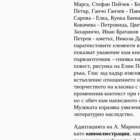
Марга, Стефан Пейчев - Бо
Петър, Ганчо Ганчев - Пав
Сарова - Елка, Кунка Баев
Ковачева - Петровица, Цве
Захаринчо, Иван Братанов 
Петров - кметът, Никола Д
паратекстовите елементи в
показват уважение към кн
първоизточник - снимка на
повест, рисунка на Елин П
ръка. Глас зад кадър изясн
встъпление отношението н
творчеството на класика с
променения контекст при 
но с обич към написаното 
Музиката изразява умилен
литературно наследство.
Адаптацията на А. Марино
като
киноилюстрация
, за