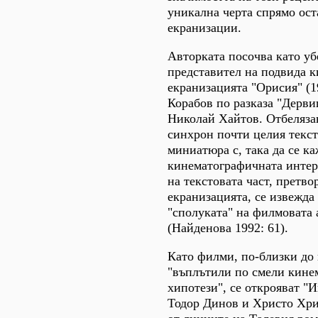
уникална черта спрямо ост
екранизации.
Авторката посочва като у
представител на подвида 
екранизацията "Орисия" (1
Корабов по разказа "Дерви
Николай Хайтов. Отбеляза
синхрон почти целия текст
миниатюра с, така да се ка
кинематографичната интер
на текстовата част, претво
екранизацията, се извежда 
"сполуката" на филмовата 
(Найденова 1992: 61).
Като филми, по-близки до
"въплътили по смели кине
хипотези", се открояват "И
Тодор Динов и Христо Хри