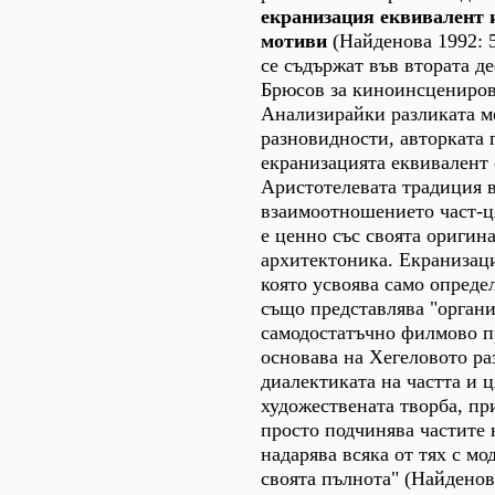
екранизация еквивалент 
мотиви
(Найденова 1992: 
се съдържат във втората д
Брюсов за киноинсцениров
Анализирайки разликата м
разновидности, авторката 
екранизацията еквивалент 
Аристотелевата традиция в
взаимоотношението част-ц
е ценно със своята оригин
архитектоника. Екранизац
която усвоява само опреде
също представлява "органи
самодостатъчно филмово п
основава на Хегеловото ра
диалектиката на частта и ц
художествената творба, пр
просто подчинява частите н
надарява всяка от тях с м
своята пълнота" (Найденова