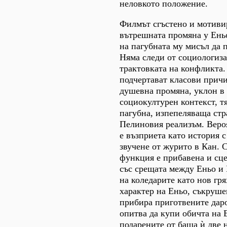
неловкото положение.
Филмът сгъстено и мотиви
вътрешната промяна у Ень
на пагубната му мисъл да п
Няма следи от социологиза
трактовката на конфликта.
подчертават класови прич
душевна промяна, уклон в
социокултурен контекст, тя
пагубна, изпепеляваща стр
Пелиновия реализъм. Веро
е възприета като история 
звучене от журито в Кан. 
функция е прибавена и сце
със срещата между Еньо и 
на коледарите като нов гря
характер на Еньо, съкруше
прибира приготвените даро
опитва да купи обичта на 
подарените от баща ѝ две 