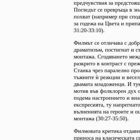
предчувствия за предстоя
Погледът се превръща в зн
похват (например при спод
за годежа на Цвета и припа
31:20-33:10).
Филмът се отличава с добр
драматизъм, постигнат и съ
монтажа. Сгодяването меж
разкрито в контраст с пре
Станка чрез паралелно про
тъжните ѝ реакции и весе
двамата младоженци. И ту
мотив във фолклорен дух о
подема настроението и вна
експресията, ту напрегнато
вълненията на героите и о
монтажа (30:27-35:50).
Филмовата критика отдавн
приноса на класическата с