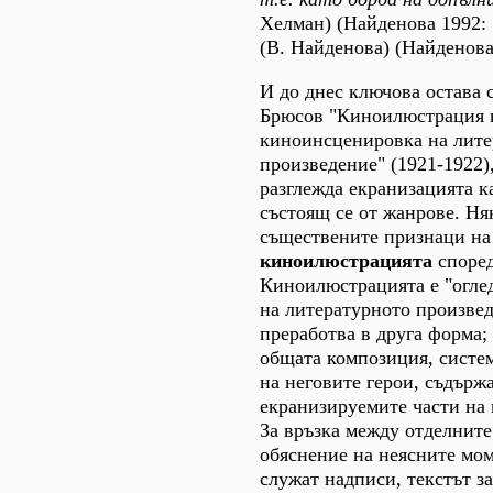
Хелман) (Найденова 1992:
(В. Найденова) (Найденова
И до днес ключова остава с
Брюсов "Киноилюстрация 
киноинсценировка на лите
произведение" (1921-1922),
разглежда екранизацията к
състоящ се от жанрове. Ня
съществените признаци на
киноилюстрацията
според
Киноилюстрацията е "огле
на литературното произведе
преработва в друга форма; 
общата композиция, систем
на неговите герои, съдърж
екранизируемите части на 
За връзка между отделните
обяснение на неясните мом
служат надписи, текстът за