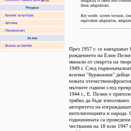
Bulgaria) is taken into consid
these adaptations.
Ресурси
Key words
: screen version, cin
:.
Каталог за култура
equivalent adaptation, adaptat
:.
Артзона
:.
Писмена реч
За нас
:.
Всичко за LiterNet
През 1957 г. се навършват 
рождението на Елин Пелин
минали от смъртта на твор
1949 г. След първоначалнат
всички "буржоазни" дейци 
новата отечественофронтов
мътните години след превр
1944 г., Е. Пелин е припоз
трябва да бъде използвано
авторитета на изграждащат
интелигенцията и народа. 
годишнината са проведен
чествания на 18 юли 1947 