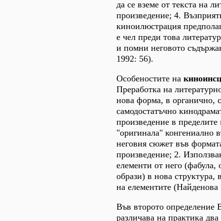
да се вземе от текста на л
произведение; 4. Възприят
киноилюстрация предполага
е чел преди това литерату
и помни неговото съдържа
1992: 56).
Особеностите на
киноинс
Преработка на литературн
нова форма, в органично, 
самодостатъчно кинодрама
произведение в пределите 
"оригинала" конгениално 
неговия сюжет във формата
произведение; 2. Използва
елементи от него (фабула,
образи) в нова структура,
на елементите (Найденова 
Във второто определение 
различава на практика два