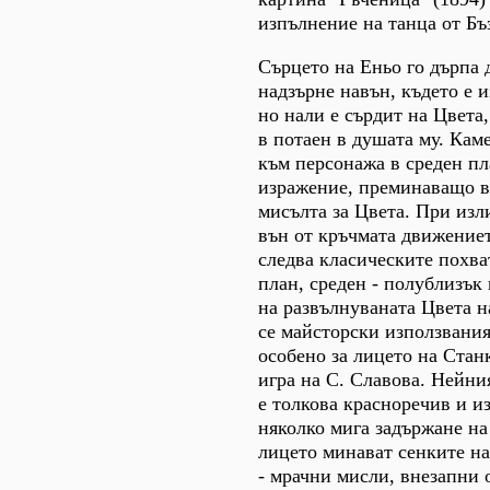
изпълнение на танца от Бъ
Сърцето на Еньо го дърпа д
надзърне навън, където е и
но нали е сърдит на Цвета,
в потаен в душата му. Кам
към персонажа в среден пл
изражение, преминаващо в
мисълта за Цвета. При изл
вън от кръчмата движениет
следва класическите похва
план, среден - полублизък
на развълнуваната Цвета н
се майсторски използвания
особено за лицето на Стан
игра на С. Славова. Нейни
е толкова красноречив и из
няколко мига задържане на
лицето минават сенките н
- мрачни мисли, внезапни 