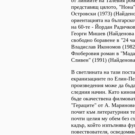
от линиите на Талевия ром
представящ цялото, "Нона
Островски (1973) (Найдено
ориентацията на българско
на 60-те - Йордан Радичко
Георги Мишев (Найденова 1
свободно боравене в "24 ч
Владислав Икономов (1982
Флоберовия роман в "Мада
Сливен" (1991) (Найденова 
В светлината на тази пост
екранизациите по Елин-П
произведения може да бъда
следния начин. Като кино
бъде окачествена филмоват
"Гераците" от А. Маринови
почит към литературния те
почти целия му обем без с
кадър, който изпълнява фу
повествователя, осведомяв