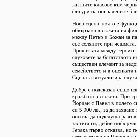
житните класове към черн
фигури на опечалените бли
Нова сцена, която е функц
обвързана в сюжета на фил
между Петър и Божан за па
със селяните при чешмата, 
Приказката между героите 
слуховете за богатството н
съществен елемент за недо
семейството и в оценката н
Сцената визуализира слуха
Добре е подсказан също и
кражбата в сюжета. При ср
Йордан с Павел в полето с
си 5 000 лв., за да захване
опитва да подслуша разгов
застига ги, дебне информа
Герака първо отказва, но п
като заръчва на Павел да п