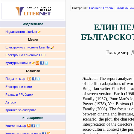
Настройки:
Разшири
Стесни
|
Уголеми
Ум
Издателство
ЕЛИН ПЕ
:.
Издателство LiterNet
БЪЛГАРСКО
Медии
:.
Електронно списание LiterNet
Владимир 
:.
Електронно списание БЕЛ
:.
Културни новини
Каталози
Abstract
: The report analyzes t
:.
По дати
:
март
of the film adaptations of work
:.
Електронни книги
Bulgarian writer Elin Pelin, a
of screen version: Earth (195
:.
Раздели / Рубрики
Family (1957), Poor Man's Jo
:.
Автори
Power (1978), Yan Bibiyan (
Family (2008). The focus is o
:.
Критика за авторите
between cinema and literature,
Книжарници
scenario, the plot, the characte
interpretation of the directors
:.
Книжен пазар
socio-cultural context (the per
:.
Книгосвят: сравни цени