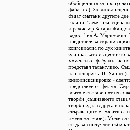
обобщенията за пропуснат
фабулата). За киноинсцени
бъдат смятани другите две
години: "Земя" със сценар
и режисьор Захари Жандо
радост" на А. Маринович.
представлява екранизация 
конгениална по дух кинотв
единна, като съществено р
моменти от фабулата на по
представя талантливо. Съ
на сценариста В. Ханчев).
киноинсценировка - адапта
представен от филма "Сир
който е съставен от някол
творби (съшиването става 
творби една в друга в нова
свързващите елементи са 
имена на герои). Може да с
създава сполучлив събират