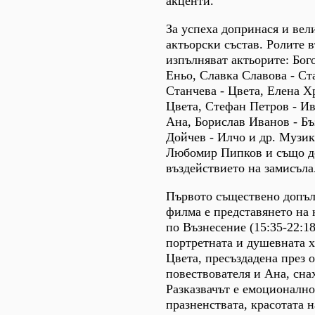
акценти.
За успеха допринася и вел
актьорски състав. Ролите 
изпълняват актьорите: Бог
Еньо, Славка Славова - Ст
Станчева - Цвета, Елена Х
Цвета, Стефан Петров - Ив
Ана, Борислав Иванов - Бъ
Дойчев - Илчо и др. Музик
Любомир Пипков и също д
въздействието на замисъла
Първото съществено допъл
филма е представянето на 
по Възнесение (15:35-22:18
портретната и душевната х
Цвета, пресъздадена през 
повествователя и Ана, сна
Разказвачът е емоционалн
празненствата, красотата н