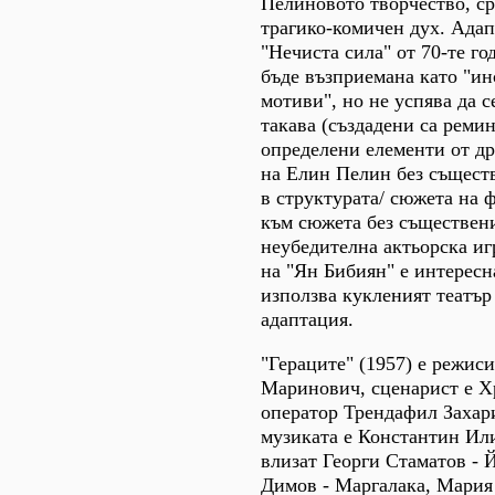
Пелиновото творчество, ср
трагико-комичен дух. Адап
"Нечиста сила" от 70-те г
бъде възприемана като "и
мотиви", но не успява да с
такава (създадени са рем
определени елементи от д
на Елин Пелин без същест
в структурата/ сюжета на 
към сюжета без съществен
неубедителна актьорска иг
на "Ян Бибиян" е интересна
използва кукленият театъ
адаптация.
"Гераците" (1957) e режиси
Маринович, сценарист е Х
оператор Трендафил Захари
музиката е Константин Ил
влизат Георги Стаматов - 
Димов - Маргалака, Мария