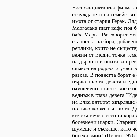
Експозицията във филма а
събуждането на семействот
имота от стария Герак. Дя
Маргалака пият кафе под б
баба Марга. Разговорът меж
старостта на бора, добавен
реплики, които не съществу
важни от гледна точка тем
на дървото и опита за пре
символ на родовата участ
разказ. В повестта борът е
първа, шеста, девета и еди
одушевено присъствие е п
веднъж в глава девета "Иде
на Елка вятърът хвърляше 
по няколко жълти листа. Д
кичеха вече с есенни кора
болезнени шарки. Старият
шумеше и съскаше, като че
бореха змии" (Пелин 1976: