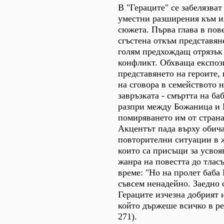
В "Гераците" се забелязват
уместни разширения към и
сюжета. Първа глава в пове
сгъстена откъм представян
голям предхождащ отрязък
конфликт. Обхваща експоз
представянето на героите,
на сговора в семейството н
завръзката - смъртта на ба
разпри между Божаница и 
помиряването им от страна
Акцентът пада върху обич
повторителни ситуации в ж
които са присъщи за усвоя
жанра на повестта до тлас
време: "Но на пролет баба
съвсем ненадейно. Заедно 
Гераците изчезна добрият и
който държеше всичко в ре
271).