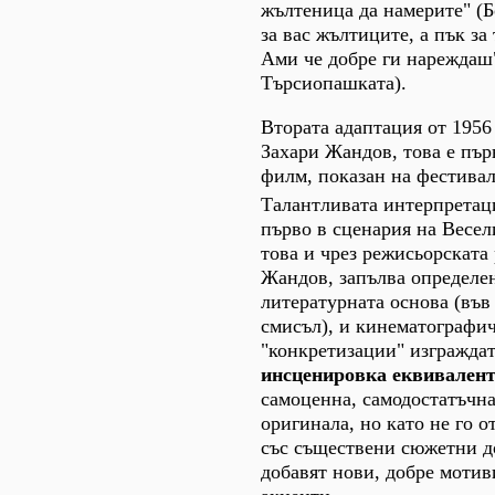
жълтеница да намерите" (Б
за вас жълтиците, а пък за
Ами че добре ги нареждаш
Търсиопашката).
Втората адаптация от 1956 
Захари Жандов, това е пър
филм, показан на фестивала
Талантливата интерпретац
първо в сценария на Весел
това и чрез режисьорската 
Жандов, запълва определен
литературната основа (въ
смисъл), и кинематографи
"конкретизации" изгражда
инсценировка еквивален
самоценна, самодостатъчна
оригинала, но като не го о
със съществени сюжетни д
добавят нови, добре моти