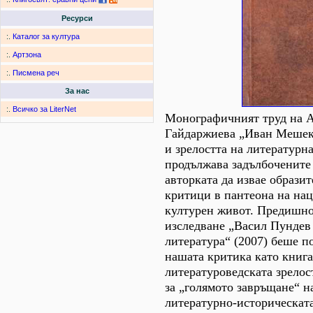
Ресурси
:.
Каталог за култура
:.
Артзона
:.
Писмена реч
За нас
:.
Всичко за LiterNet
Монографичният труд на А
Гайдаржиева „Иван Мешек
и зрелостта на литературн
продължава задълбочените
авторката да извае образит
критици в пантеона на на
културен живот. Предишн
изследване „Васил Пундев 
литература“ (2007) беше п
нашата критика като книга
литературоведската зрелост
за „голямото завръщане“ н
литературно-историческата