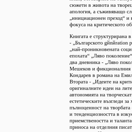
сюжети в живота на творец
апология, а съживяващо сл
„инициационен преход“ и 
фокуса на критическото об
Книгата е структурирана в
- „Българското gйnйration 
„най-проникновената соци
епохата“ „Ляво поколение“
два дневника - „Ляво поко
Мешеков и фикционалния 
Кондарев в романа на Еми
Втората - „Идеите на крити
оригиналните идеи на лите
автономията на творческат
естетическите възгледи за
пълноценност на творбата
и тенденциозността в изкус
приемствеността и таланта
приноса на отделния писат