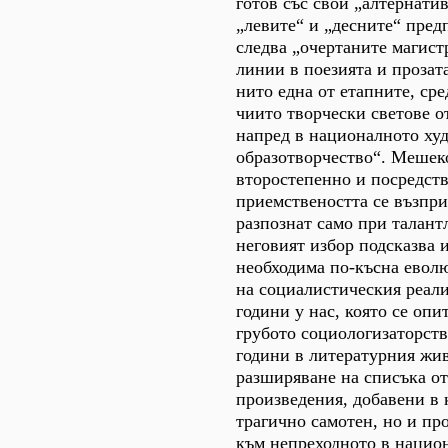
готов със свой „алтернати
„левите“ и „десните“ пред
следва „очертаните магист
линии в поезията и прозат
нито една от етапните, ср
чиито творчески светове о
напред в националното ху
образотворчество“. Мешеко
второстепенно и посредств
приемствеността се възпри
разпознат само при талант
неговият избор подсказва 
необходима по-късна евол
на социалистическия реали
години у нас, която се опи
грубото социологизаторство
години в литературния жив
разширяване на списъка от
произведения, добавени в
трагично самотен, но и пр
към непреходното в нацио