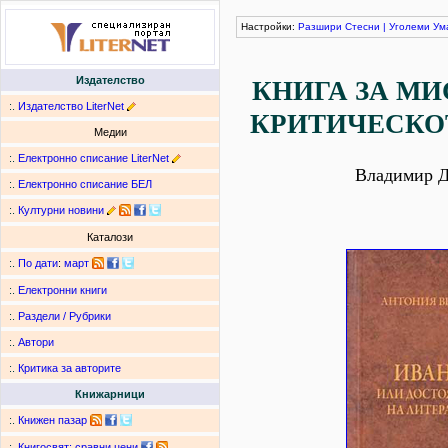
Настройки:
Разшири
Стесни
|
Уголеми
Ум
Издателство
КНИГА ЗА МИ
:.
Издателство LiterNet
КРИТИЧЕСКО
Медии
:.
Електронно списание LiterNet
Владимир 
:.
Електронно списание БЕЛ
:.
Културни новини
Каталози
:.
По дати
:
март
:.
Електронни книги
:.
Раздели / Рубрики
:.
Автори
:.
Критика за авторите
Книжарници
:.
Книжен пазар
:.
Книгосвят: сравни цени