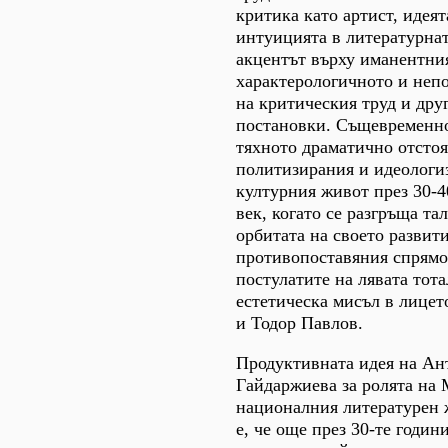
критика като артист, идеят
интуицията в литературна
акцентът върху иманентния
характерологичното и неп
на критическия труд и дру
постановки. Същевременно 
тяхното драматично отсто
политизирания и идеологи
културния живот през 30-4
век, когато се разгръща та
орбитата на своето развити
противопоставяния спрямо
постулатите на лявата тот
естетическа мисъл в лицет
и Тодор Павлов.
Продуктивната идея на Ан
Гайдаржиева за ролята на
националния литературен 
е, че още през 30-те години