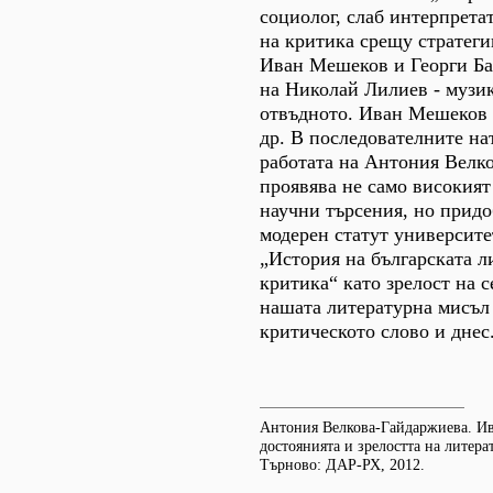
социолог, слаб интерпрета
на критика срещу стратеги
Иван Мешеков и Георги Ба
на Николай Лилиев - музик
отвъдното. Иван Мешеков 
др. В последователните на
работата на Антония Велк
проявява не само високият
научни търсения, но придо
модерен статут университ
„История на българската л
критика“ като зрелост на 
нашата литературна мисъл 
критическото слово и днес
Антония Велкова-Гайдаржиева. И
достоянията и зрелостта на литера
Търново: ДАР-РХ, 2012.