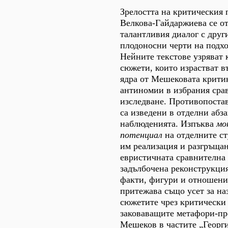
Зрелостта на критическия
Велкова-Гайдаржиева се от
талантливия диалог с друг
плодоносни черти на подх
Нейните текстове узряват к
сюжети, които израстват в
ядра от Мешековата крити
антиномии в избрания сра
изследване. Противопоста
са изведени в отделни абз
наблюденията. Изпъква
мо
потенциал
на отделните ст
им реализация и разгръщан
евристичната сравнителна 
задълбочена реконструкци
факти, фигури и отношени
притежава също усет за на
сюжетите чрез критически
заковаващите метафори-пр
Мешеков в частите „Георги