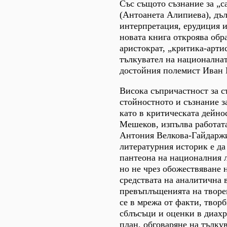
Със същото съзнание за „с
(Антоанета Алипиева), дъл
интерпретация, ерудиция 
новата книга откроява обр
аристократ, „критика-арти
тълкувател на националнат
достойния полемист Иван
Висока съпричастност за с
стойностното и съзнание з
като в критическата дейно
Мешеков, изпълва работата
Антония Велкова-Гайдаржи
литературния историк е да
пантеона на националния 
но не чрез обожествяване н
средствата на аналитична 
превъплъщенията на творе
се в мрежа от факти, творб
сблъсъци и оценки в диах
план, обговаряне на тълку