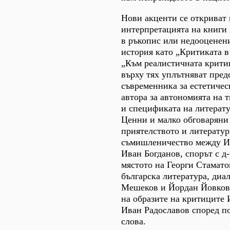
Нови акценти се откриват 
интерпретацията на книги 
в ръкопис или недооценени
история като „Критиката в
„Към реалистичната крити
върху тях уплътняват пред
съвременника за естетичес
автора за автономията на 
и спецификата на литерату
Ценни и малко обговаряни 
приятелството и литерату
съмишленичество между И
Иван Богданов, спорът с д-
мястото на Георги Стамато
българска литература, диа
Мешеков и Йордан Йовков
на образите на критиците
Иван Радославов според п
слова.