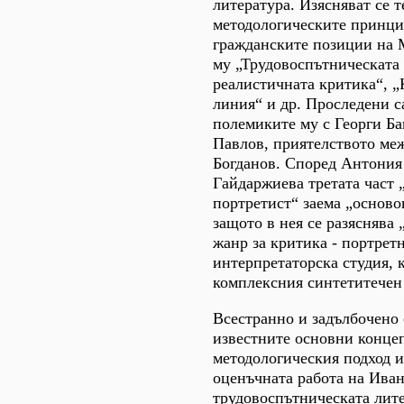
литература. Изясняват се т
методологическите принци
гражданските позиции на 
му „Трудовоспътническата 
реалистичната критика“, „
линия“ и др. Проследени с
полемиките му с Георги Ба
Павлов, приятелството ме
Богданов. Според Антония
Гайдаржиева третата част
портретист“ заема „осново
защото в нея се разяснява
жанр за критика - портре
интерпретаторска студия,
комплексния синтетитечен 
Всестранно и задълбочено
известните основни конце
методологическия подход и
оценъчната работа на Ива
трудовоспътническата литер