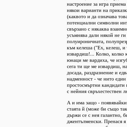
настроение за игра приема
някои варианти на приказк
(каквото и да означава тов
потенциални символни инт
свързано с някаква взаимно
усъмнява дали някой не ги 
полуироничната, полупрез
към келеша ("Ех, келеш, и
извардиш!... Колко, колко 
юнаци ме вардиха, че изгуб
сега ти ще ме извардиш, на
досада, раздразнение и едв
надменност - че нито един
простосмъртни кандидати 
с нейния свръхестествен 
А и има защо - появявайки 
стаята й (може би също так
държи се с нея галантно, б
джентълменски. Пренася я 