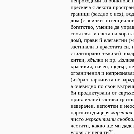
непроходими за обикновен
прескача с лекота простра
граници (заедно с нея), во
дом (с всички потенциални
богатство, умение да упра
своя свят и света на хората
дом), прави й елегантни (
застинали в красотата си, 
стилизирано неживи) пода
китки, ябълки и пр. Излиза
красивия, сияен, щедър, н
ограничения и непризнава
(избрал царкинята не зарад
а очевидно по свои вътре
би продиктувани от свръхе
привличане) застава грозни
невзрачен, непочтен и нео
царската дъщеря
маргинал
чисто
меркантилни съобр
честити, какво ще ми даде
уловя дъщеря ти?".