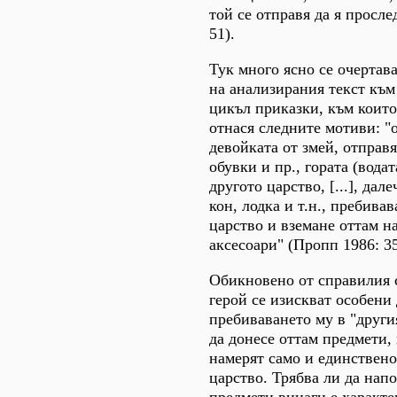
той се отправя да я просле
51).
Тук много ясно се очертав
на анализирания текст към
цикъл приказки, към които
отнася следните мотиви: "
девойката от змей, отправ
обувки и пр., гората (водат
другото царство, [...], дал
кон, лодка и т.н., пребива
царство и вземане оттам н
аксесоари" (Пропп 1986: 35
Обикновено от справилия с
герой се изискват особени 
пребиваването му в "другия
да донесе оттам предмети, 
намерят само и единствено
царство. Трябва ли да напо