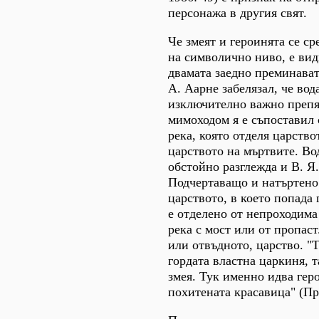
персонажа в другия свят.
Че змеят и героинята се ср
на символично ниво, е видн
двамата заедно преминава
А. Аарне забелязал, че вода
изключително важно препя
мимоходом я е съпоставил 
река, която отделя царство
царството на мъртвите. Во
обстойно разглежда и В. Я
Подчертаващо и натъртено 
царството, в което попада 
е отделено от непроходима 
река с мост или от пропаст.
или отвъдното, царство. "Т
гордата властна царкиня, т
змея. Тук именно идва гер
похитената красавица" (Пр