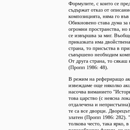
Формулите, с които се пред
съдържат отказ от описание
композицията, няма го във
Обикновено става дума за
огромни пространства, но 
се извършва за миг. Въобщ
приказката има двойствена
страна, то присъства в прик
съвършено необходим комп
От друга страна, то сякаш
(Пропп 1986: 48).
В режим на рефериращо ак
извеждаме още няколко акц
насочва виманието "Истор
това царство (с неясна лок
отдалечена и непристъпна
те са все дворци. Дворецъ
златен (Пропп 1986: 282). 
толкова често, така ярко, в