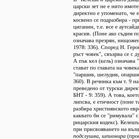
царски зет не е нито имот
директно е упоменато, че е
косвено се подразбира - п
циганин, т.е. все е аутсай
красив. (Поне ако съдим п
означава презрян, нищожен
1978: 336). Според Н. Геро
ръст човек", свъзрва се с д
А пък кел (кель) означава 
стават по главата на човек
"паршив, шелудив, опарши
360). В речника към т. 9 н
преведено от турски директ
БНТ - 9: 359). А това, кое
липсва, е етичност (поне т
разбира християнското евр
каквато би се "римувала" 
рицарския кодекс). Келеш
при присвояването на вълш
подслушва, шпионира
(прос