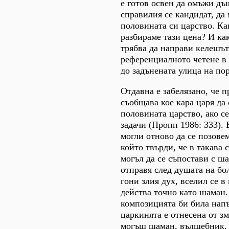
е готов освен да омъжи дъ
справилия се кандидат, да 
половината си царство. Ка
разбираме тази цена? И ка
трябва да направи келешъ
референциалното четене в 
до задънената улица на по
Отдавна е забелязано, че п
съобщава кое кара царя да
половината царство, ако с
задачи (Пропп 1986: 333). 
могли отново да се позовем
който твърди, че в такава 
могъл да се съпостави с ша
отправя след душата на бо
гони злия дух, вселил се в
действа точно като шаман.
композицията би била напъ
царкинята е отнесена от з
могъщ шаман, вълшебник, 