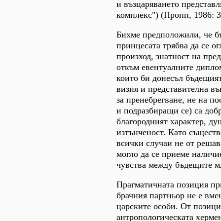
и възцаряването представл
комплекс") (Пропп, 1986: 3
Бихме предположили, че б
принцесата трябва да се ог
произход, знатност на пре
откъм евентуалните дипло
които би донесъл бъдещият
визия и представителна в
за пренебрегване, не на по
и подразбиращи се) са доб
благородният характер, ду
изтънченост. Като съществ
всички случаи не от решав
могло да се приеме наличи
чувства между бъдещите м
Прагматичната позиция пр
брачния партньор не е вме
царските особи. От позици
антропологическата хермен