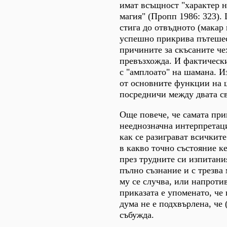
имат всъщност "характер н
магия" (Пропп 1986: 323).
стига до отвъдното (макар
успешно прикрива пътешес
причините за скъсаните чех
превъзхожда. И фактическ
с "амплоато" на шамана. Из
от основните функции на 
посредничи между двата св
Още повече, че самата при
нееднозначна интерпретаци
как се разиграват всичкит
в какво точно състояние 
през трудните си изпитания
пълно съзнание и с трезва 
му се случва, или напротив
приказата е упоменато, че 
дума не е подхвърлена, че 
събужда.