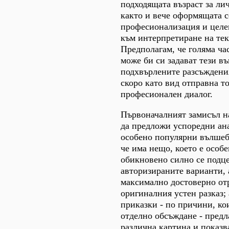
подходящата възраст за ли
както и вече оформящата с
професионализация и целе
към интерпретиране на текс
Предполагам, че голяма ча
може би си задават тези въ
подхвърлените разсъждени
скоро като вид отправна то
професионален диалог.
Първоначалният замисъл на
да предложи успоредни ан
особено популярни вълшеб
че има нещо, което е особ
обикновено силно се подце
авторизираните варианти, 
максимално достоверно от
оригиналния устен разказ;
приказки - по причини, ко
отделно обсъждане - предла
различна картина и показв