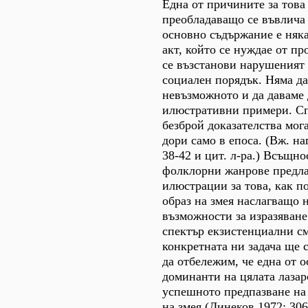
Една от причините за това 
преобладаващо се въвлича
основно съдържание е няк
акт, който се нуждае от пр
се възстанови нарушеният
социален порядък. Няма д
невъзможното и да даваме 
илюстративни примери. Сп
безброй доказателства мог
дори само в епоса. (Вж. н
38-42 и цит. л-ра.) Всъщно
фолклорни жанрове предла
илюстрации за това, как 
образ на змея наслагващо н
възможности за изразяван
спектър екзистенциални см
конкретната ни задача ще 
да отбележим, че една от 
доминанти на цялата лазар
успешното предпазване на
на змея (Динеков 1972: 306