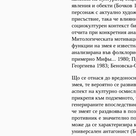
явления и обекти (Бочков 1
персонаж с актуално худо
присъствие, така че влиян
социокултурен контекст би
отчита при конкретния ана
Митологическата мотиваци
функции на змея е известн
анализирана във фолклори
примерно Мифы... 1980; П
Георгиева 1983; Беновска-
Що се отнася до вредонос
змея, те вероятно се разви
аспект на културно осмисл
прикрепя към подземното, 
генерираните впоследстви
че змеят се раздвоява в по
противник е значително по
може да се характеризира 
универсален антагонист (Бо