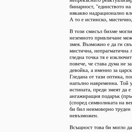
непрекъснато реактуализи
бинарност, "единството на
някакво надрационално вле
А то е истинско, мистично
В този смисъл бихме могли
неземното привличане меж
змея. Възможно е да ги свъ
мистична, непрагматична л
гледна точка тя е изключи
повече, че става дума не з
девойка, а именно за царс
Гледана от тази оптика, по
напълно навременна. Той у
истината, преди змеят да е
ангажиращия подарък (пръс
(според символиката на ве
би бил неимоверно труден
невъзможен.
Всъщност това би могло да