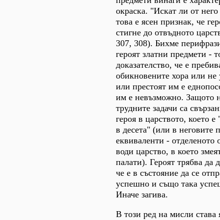
предмети винаги е характе
окраска. "Искат ли от него
това е ясен признак, че гер
стигне до отвъдното царст
307, 308). Бихме перифраз
героят златни предмети - 
доказателство, че е пребив
обикновените хора или не 
или престоят им е еднопо
им е невъзможно. Защото н
трудните задачи са свързан
героя в царството, което е
в десета" (или в неговите
еквиваленти - отделеното 
води царство, в което змея
палати). Героят трябва да д
че е в състояние да се отп
успешно и също така успеш
Иначе загива.
В този ред на мисли става 