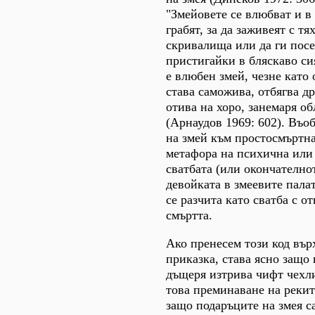
"Змейовете се влюбват и в
грабят, за да заживеят с тя
скривалища или да ги пос
пристигайки в бляскаво си
е влюбен змей, чезне като 
става саможива, отбягва д
отива на хоро, занемаря о
(Арнаудов 1969: 602). Въ
на змей към простосмъртна
метафора на психична или 
сватбата (или окончателно
девойката в змеевите пала
се разчита като сватба с от
смъртта.
Ако пренесем този код вър
приказка, става ясно защо
дъщеря изтрива чифт чехли
това преминаване на рекит
защо подаръците на змея с