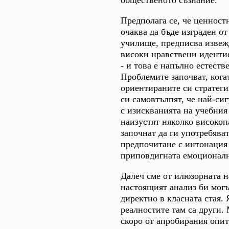
общественото съзнание.
Предполага се, че ценност
очаква да бъде изграден от
училище, предписва извеж
високи нравствени идент
- и това е напълно естеств
Проблемите започват, кога
ориентираните си стратеги
си самовтълпят, че най-си
с изискванията на учебния
наизустят няколко високоп
започнат да ги употребяват
предпочитане с интонация 
приповдигната емоционалн
Далеч сме от илюзорната н
настоящият анализ би мог
директно в класната стая. 
реалностите там са други.
скоро от апробирания опит