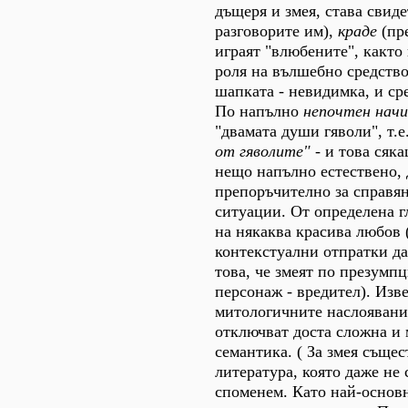
дъщеря и змея, става свиде
разговорите им),
краде
(пре
играят "влюбените", както
роля на вълшебно средство
шапката - невидимка, и ср
По напълно
непочтен начи
"двамата души гяволи", т.е
от гяволите"
- и това сяка
нещо напълно естествено,
препоръчително за справян
ситуации. От определена г
на някаква красива любов
контекстуални отпратки да
това, че змеят по презумпц
персонаж - вредител). Изве
митологичните наслоявания
отключват доста сложна и
семантика. ( За змея съще
литература, която даже не 
споменем. Като най-основ