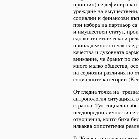
принцип) се дефинира кат
уреждане на имуществени,
социални и финансови въ
при избора на партньор са
и имуществен статут, прои
еднаквата етническа и рел
принадлежност и чак след 
качества и духовната харм
внимание, че бракът по лю
много малко общества, ос
на сериозни различия по 
социалните категории (Kee
От гледна точка на "трезва
антропология ситуацията в
странна. Тук социално аб
нееднородни личности се с
отношения, които биха би
някаква хипотетична реалн
В "Келеша и царската дъщ