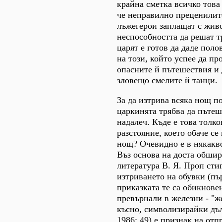
крайна сметка всичко това 
че неправилно преценилит
лъжегерои заплащат с жив
неспособността да решат тр
царят е готов да даде поло
на този, който успее да пр
опасните й пътешествия и 
зловещо смелите й танци.
За да изтрива всяка нощ п
царкинята трябва да пътеш
надалеч. Къде е това толко
разстояние, което обаче се
нощ? Очевидно е в някакво
Въз основа на доста обши
литература В. Я. Проп стиг
изтриването на обувки (пъ
приказката те са обикновен
превърнали в железни - "же
късно, символизирайки дъ
1986: 49) е признак на отп