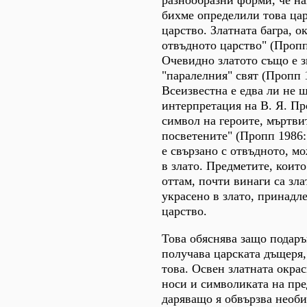
разнообразни форми, че н
бихме определили това цар
царство. Златната багра, о
отвъдното царство" (Пропп
Очевидно златото също е зн
"паралелния" свят (Пропп 1
Всеизвестна е едва ли не 
интерпретация на В. Я. Про
символ на героите, мъртви
посветените" (Пропп 1986:
е свързано с отвъдното, м
в злато. Предметите, които
оттам, почти винаги са зла
украсено в злато, принадл
царство.
Това обяснява защо подаръ
получава царската дъщеря,
това. Освен златната окра
носи и символиката на пре
даряващо я обвързва необ