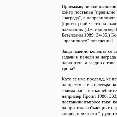
Приемаме, че във вълшебна
който постъпва "правилно"
"награда", а неправилният
(присъщ най-често на лъже
наказание. (Вж. например 
Бетелхайм 1989: 34-35.) Ко
"правилното" поведение?
Защо именно келешът се сп
задачи и печели за награда
царкинята, а заедно с това
трона?
Като се има предвид, че в
на престола е в центъра н
голяма част от вълшебните
например Пропп 1986: 333,
поставили въпроса така: к
да притежава бъдещият ца
според приказата "труднит