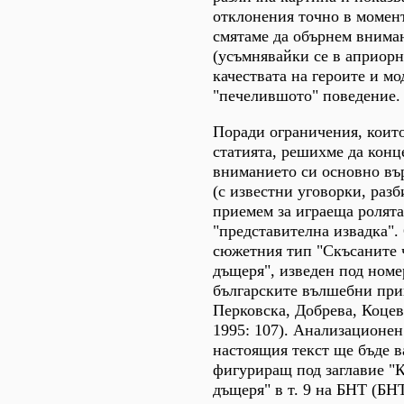
отклонения точно в момент
смятаме да обърнем вниман
(усъмнявайки се в априорн
качествата на героите и мо
"печелившото" поведение.
Поради ограничения, които
статията, решихме да кон
вниманието си основно вър
(с известни уговорки, разб
приемем за играеща ролята
"представителна извадка". 
сюжетния тип "Скъсаните 
дъщеря", изведен под номе
българските вълшебни при
Перковска, Добрева, Коце
1995: 107). Анализационен
настоящия текст ще бъде в
фигуриращ под заглавие "
дъщеря" в т. 9 на БНТ (БНТ 