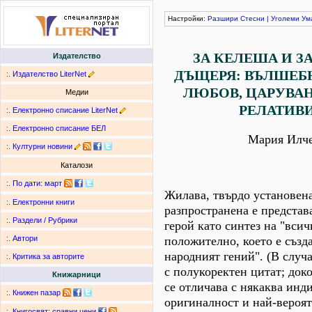
Настройки:
Разшири
Стесни
|
Уголеми
Ум
ЗА КЕЛЕША И З
Издателство
ДЪЩЕРЯ: ВЪЛШЕБН
:.
Издателство LiterNet
ЛЮБОВ, ЦАРУВАН
Медии
РЕЛАТИВ
:.
Електронно списание LiterNet
:.
Електронно списание БЕЛ
Мария Илче
:.
Културни новини
Каталози
:.
По дати
:
март
Жилава, твърдо установен
:.
Електронни книги
разпространена е представ
:.
Раздели / Рубрики
герой като синтез на "всич
положително, което е създ
:.
Автори
народният гений". (В случ
:.
Критика за авторите
с полукоректен цитат; доко
Книжарници
се отличава с някаква инд
:.
Книжен пазар
оригиналност и най-вероят
:.
Книгосвят: сравни цени