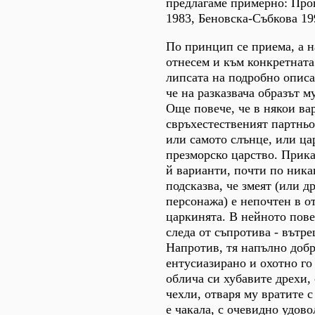
предлагаме примерно: Про
1983, Беновска-Събкова 19
По принцип се приема, а 
отнесем и към конкретната
липсата на подробно описа
че на разказвача образът му
Още повече, че в някои ва
свръхестественият партньо
или самото слънце, или ца
презморско царство. Прика
й варианти, почти по ника
подсказва, че змеят (или д
персонажа) е непочтен в 
царкинята. В нейното пов
следа от съпротива - вътр
Напротив, тя напълно доб
ентусиазирано и охотно го
облича си хубавите дрехи,
чехли, отваря му вратите с
е чакала, с очевидно удово