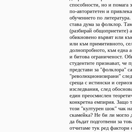
способности, но и помага 
по-авторитетен и привлека
обучението по литература.
става дума за фолклор. Та
(разбирай общоприетите) 
обикновено вървят или към
или към примитивното, се
долнопробното, към една 
и битова ограниченост. О
студентите признават, че 
представи за "фолклора" с
"революционизирани" след
среща с истински и серио
изследвания, след обоснов
един преосмислен теорети
конкретна емпирия. Защо т
този "културен шок" чак н
скамейка? Не би ли могло 
да бъдат подготвени за тов
отчитаме тук ред фактори о