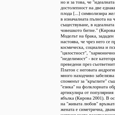
но и за това, че "идеалната
достолепност на две еднак
плода [...] символизира ж
в изначалната пълнота на 
съществуване, в идеалната
човешкото битие." (Кирова
Моделът на брака, зададен в
настоява, че чрез него се 
космическа, социална и пс
"цялостност", "хармоничнос
"неделимост" - все категор
преведени през съответните
Платон с неговата андроги
много находчиво забелязва
споменът за "кръглите" съ
"езика" на фолклорната об
артикулира от популярния 
ябълка (Кирова 2001). В о
на "живата любов" връзка
жената е симетрична, двам