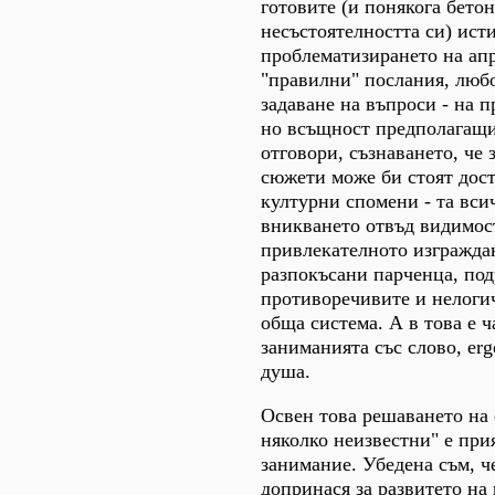
готовите (и понякога бето
несъстоятелността си) ист
проблематизирането на ап
"правилни" послания, люб
задаване на въпроси - на п
но всъщност предполагащи
отговори, съзнаването, че
сюжети може би стоят дос
културни спомени - та вси
вникването отвъд видимос
привлекателното изгражда
разпокъсани парченца, по
противоречивите и нелоги
обща система. А в това е ч
заниманията със слово, erg
душа.
Освен това решаването на 
няколко неизвестни" е при
занимание. Убедена съм, ч
допринася за развитето на