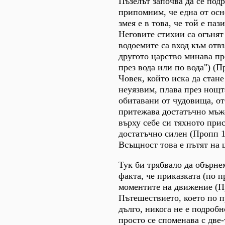
Пъзелът започва да се подр
припомним, че една от ос
змея е в това, че той е паз
Неговите стихии са огънят
водоемите са вход към отв
другото царство минава пре
през вода или по вода") (П
Човек, който иска да стане
неуязвим, плава през нощта
обитавани от чудовища, от
притежава достатъчно мъже
върху себе си тяхното прис
достатъчно силен (Пропп 1
Всъщност това е пътят на 
Тук би трябвало да обърне
факта, че приказката (по 
моментите на движение (Пр
Пътешествието, което по п
дълго, никога не е подробн
просто се споменава с две