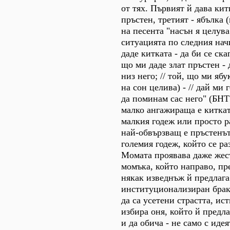
от тях. Първият й дава кит
пръстен, третият - ябълка 
на песента "насън я целув
ситуацията по следния нач
даде китката - да би се скап
що ми даде злат пръстен - 
низ него; // той, що ми ябу
на сон целива) - // дай ми г
да поминам сас него" (БНТ 
малко ангажираща е китка
малкия годеж или просто р
най-обвързващ е пръстенъ
големия годеж, който се ра
Момата проявава даже жест
момъка, който направо, пр
някак изведнъж й предлага
институционализиран брак
да са усетени страстта, ис
избира оня, който й предла
и да обича - не само с идея