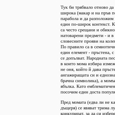
Тук би трябвало отново да
широка (макар и на пръв п
парабола и да разположим 
един по-широк контекст. К
са често срещани и обикн
натоварени предмети - и в 
словесните прояви на коле
По правило са в семиотич
един елемент - пръстена, 
се допълват. Народната пе
в които мома избира изме
не оня, който й дава пръст
ангажиращата си и еднозн
брачна символика), а момъ
ябълка. Като емблематиче
посочим един доста популя
Пред момата (едва ли не к
дъщеря) се явяват трима л
конкурират, за да си избер