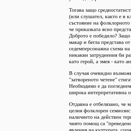
Тогава защо средностатист
(или слушател, както е в к
състояние на фолклорното 
че приказката ясно предст
Доброто е победило? Защо 
макар и бегла представа от 
седемперсонажна схема на 
никакви затруднения би р
като герой, а змея - като а
В случая очевидно възмож
"затвореното четене" стига
Необходимо е да погледнем
широка интерпретативна о
Отдавна е отбелязано, че м
целия фолклорен семиозис
наличието на действен тер
чиято помощ са "преведен
явления на културата, соц