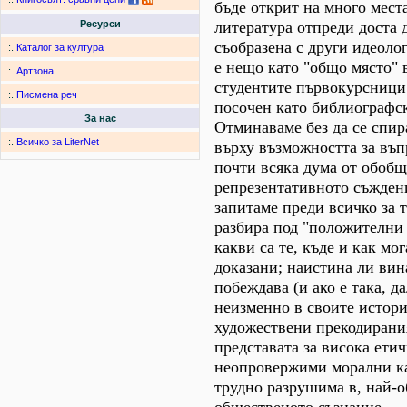
бъде открит на много мест
литература отпреди доста д
Ресурси
съобразена с други идеоло
:.
Каталог за култура
е нещо като "общо място" 
:.
Артзона
студентите първокурсници 
:.
Писмена реч
посочен като библиографс
За нас
Отминаваме без да се спи
:.
Всичко за LiterNet
върху възможността за въп
почти всяка дума от обоб
репрезентативното съждени
запитаме преди всичко за т
разбира под "положителни 
какви са те, къде и как мог
доказани; наистина ли вин
побеждава (и ако е така, д
неизменно в своите истор
художествени прекодирани
представата за висока ети
неопровержими морални ка
трудно разрушима в, най-о