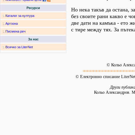
Ресурси
Но нека такъв да остана, 
без своите рани какво е чо
:.
Каталог за култура
две дати на камъка - ето ж
:.
Артзона
с тире между тях. За пътек
:.
Писмена реч
За нас
:.
Всичко за LiterNet
© Кольо Алекс
=================
© Електронно списание LiterNet
Други публик
Кольо Александров. М