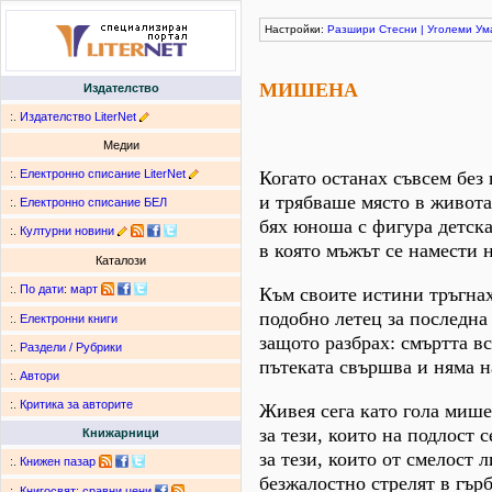
Настройки:
Разшири
Стесни
|
Уголеми
Ум
МИШЕНА
Издателство
:.
Издателство LiterNet
Медии
:.
Електронно списание LiterNet
Когато останах съвсем без
и трябваше място в живота
:.
Електронно списание БЕЛ
бях юноша с фигура детска
:.
Културни новини
в която мъжът се намести 
Каталози
:.
По дати
:
март
Към своите истини тръгна
подобно летец за последна 
:.
Електронни книги
защото разбрах: смъртта вс
:.
Раздели / Рубрики
пътеката свършва и няма на
:.
Автори
:.
Критика за авторите
Живея сега като гола миш
за тези, които на подлост с
Книжарници
за тези, които от смелост 
:.
Книжен пазар
безжалостно стрелят в гърб
:.
Книгосвят: сравни цени