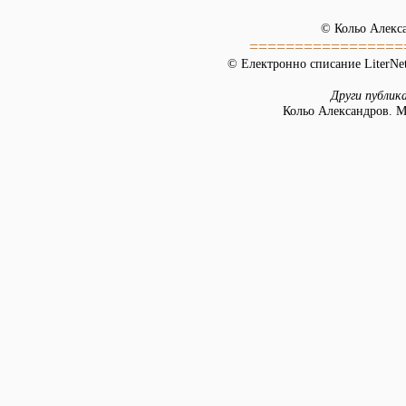
© Кольо Алекс
=================
© Електронно списание LiterNet
Други публик
Кольо Александров. М