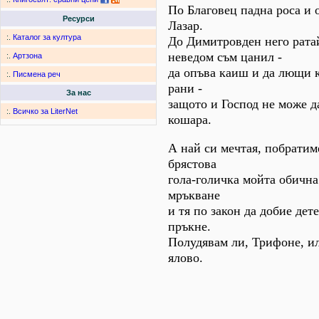
По Благовец падна роса и 
Ресурси
Лазар.
:.
Каталог за култура
До Димитровден него рат
неведом съм цанил -
:.
Артзона
да опъва каиш и да лющи к
:.
Писмена реч
рани -
За нас
защото и Господ не може д
:.
Всичко за LiterNet
кошара.
А най си мечтая, побратиме
брястова
гола-голичка мойта обична
мръкване
и тя по закон да добие дете
пръкне.
Полудявам ли, Трифоне, ил
ялово.