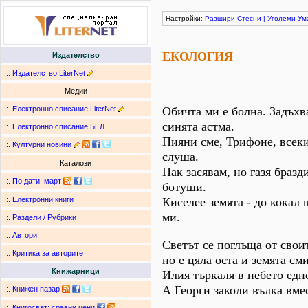
Настройки:
Разшири
Стесни
|
Уголеми
Ум
ЕКОЛОГИЯ
Издателство
:.
Издателство LiterNet
Медии
:.
Електронно списание LiterNet
Обичта ми е болна. Задъхв
синята астма.
:.
Електронно списание БЕЛ
Пияни сме, Трифоне, всеки
:.
Културни новини
слуша.
Каталози
Пак засявам, но газя бразд
:.
По дати
:
март
ботуши.
Киселее земята - до кокал
:.
Електронни книги
ми.
:.
Раздели / Рубрики
:.
Автори
Светът се поглъща от свои
:.
Критика за авторите
но е цяла оста и земята см
Книжарници
Илия търкаля в небето едн
А Георги заколи вълка вме
:.
Книжен пазар
:.
Книгосвят: сравни цени