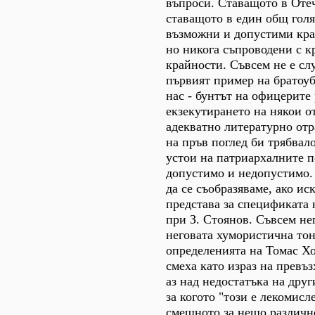
въпроси. Ставащото в Отеч
ставащото в един общ голя
възможни и допустими кра
но никога съпроводени с к
крайности. Съвсем не е сл
първият пример на братоуб
нас - бунтът на офицерите
екзекутирането на някои от
адекватно литературно отр
на пръв поглед би трябвал
устои на патриархалните п
допустимо и недопустимо. 
да се съобразяваме, ако ис
представа за спецификата
при З. Стоянов. Съвсем не
неговата хумористична то
определенията на Томас Хо
смеха като израз на превъ
аз над недостатъка на друг
за когото "този е лекомисл
смешното за нещо различно