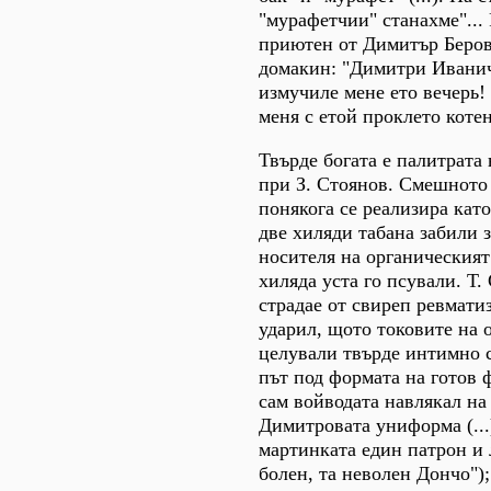
"мурафетчии" станахме"...
приютен от Димитър Беров,
домакин: "Димитри Иванич
измучиле мене ето вечерь!
меня с етой проклето котен
Твърде богата е палитрата
при З. Стоянов. Смешното
понякога се реализира кат
две хиляди табана забили 
носителя на органическият
хиляда уста го псували. Т.
страдае от свиреп ревмати
ударил, щото токовите на 
целували твърде интимно с
път под формата на готов 
сам войводата навлякал на
Димитровата униформа (...
мартинката един патрон и 
болен, та неволен Дончо")