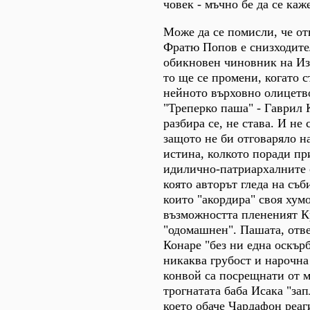
човек - мъчно бе да се каж
Може да се помисли, че о
Фратю Попов е снизходите
обикновен чиновник на Из
то ще се промени, когато с
нейното върховно олицетво
"Треперко паша" - Гаврил 
разбира се, не става. И не 
защото не би отговаряло н
истина, колкото поради пр
идилично-патриархалните 
която авторът гледа на съб
които "акордира" своя хум
възможността плененият К
"одомашнен". Пашата, отв
Конаре "без ни една оскър
никаква грубост и нарочна 
конвой са посрещнати от м
трогнатата баба Исака "запл
което обаче Чардафон реаг