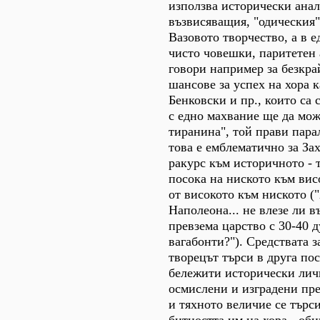
използва исторически анал
възвисяващия, "одическия"
Вазовото творчество, а в 
чисто човешки, паритетен 
говори например за безкра
шансове за успех на хора к
Бенковски и пр., които са 
с едно махвание ще да мож
тиранина", той прави пара
това е емблематично за За
ракурс към историчното - т
посока на ниското към висо
от високото към ниското (
Наполеона... не влезе ли 
превзема царство с 30-40 
вагабонти?"). Средствата 
творецът търси в друга по
бележити исторически лич
осмислени и изградени пре
и тяхното величие се търси