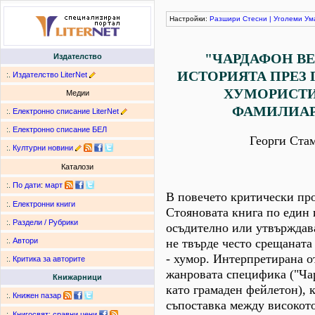
Настройки:
Разшири
Стесни
|
Уголеми
Ум
"ЧАРДАФОН ВЕ
Издателство
ИСТОРИЯТА ПРЕЗ 
:.
Издателство LiterNet
ХУМОРИСТ
Медии
ФАМИЛИА
:.
Електронно списание LiterNet
:.
Електронно списание БЕЛ
Георги Ста
:.
Културни новини
Каталози
:.
По дати
:
март
В повечето критически про
:.
Електронни книги
Стояновата книга по един 
:.
Раздели / Рубрики
осъдително или утвърждав
не твърде често срещаната
:.
Автори
- хумор. Интерпретирана о
:.
Критика за авторите
жанровата специфика ("Ч
Книжарници
като грамаден фейлетон), 
:.
Книжен пазар
съпоставка между високот
:.
Книгосвят: сравни цени