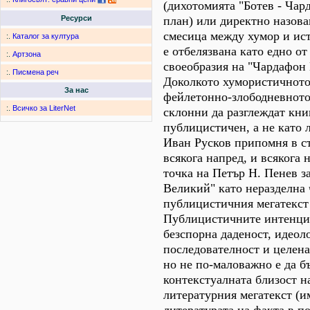
(дихотомията "Ботев - Чар
план) или директно назова
Ресурси
смесица между хумор и ист
:.
Каталог за култура
е отбелязвана като едно о
:.
Артзона
своеобразия на "Чардафон
:.
Писмена реч
Доколкото хумористичното 
За нас
фейлетонно-злободневното,
:.
Всичко за LiterNet
склонни да разглеждат кни
публицистичен, а не като 
Иван Русков припомня в с
всякога напред, и всякога н
точка на Петър Н. Пенев з
Великий" като неразделна 
публицистичния мегатекст 
Публицистичните интенции,
безспорна даденост, идеол
последователност и целена
но не по-маловажно е да б
контекстуалната близост н
литературния мегатекст (