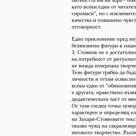
битността им на хора - об
като всеки един от читател
сиромаси", но с изключит
качества и повишено чувст
отговорност.
Едно преклонение пред вн
безжизнени фигури в наци
З. Стоянов не е достатъчно
на потребност от ритуално
не вижда изчерпана творче
Тези фигури трябва да бъд
личности и оттам осмислен
всеки един от "обикновени
е другата, нравствено въз
дидактическата част от ми
От тази гледна точка хумор
характерен и определящ ел
на Захари-Стояновите текс
оказва чужд на сакрализи
неговото творчество. Разл