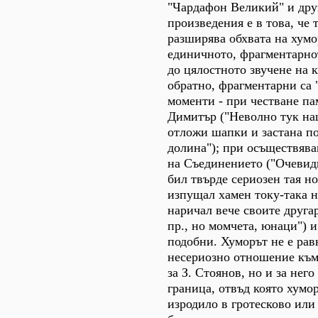
"Чардафон Великий" и дру
произведения е в това, че 
разширява обхвата на хум
единичното, фрагментарно
до цялостното звучене на к
обратно, фрагментарни са 
моменти - при честване п
Димитър ("Неволно тук на
отложи шапки и застана п
долина"); при осъществява
на Съединението ("Очевидц
бил твърде сериозен тая н
изпущал хамен току-така н
наричал вече своите друга
пр., но момчета, юнаци") 
подобни. Хуморът не е рав
несериозно отношение към
за З. Стоянов, но и за нег
граница, отвъд която хумо
изродило в гротесково или