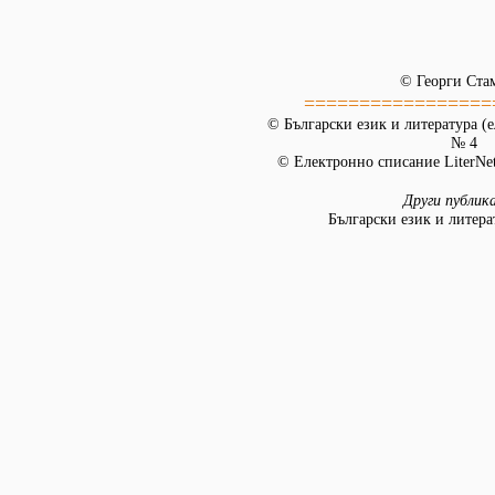
© Георги Ста
=================
© Български език и литература (е
№ 4
© Електронно списание LiterNet
Други публик
Български език и литера