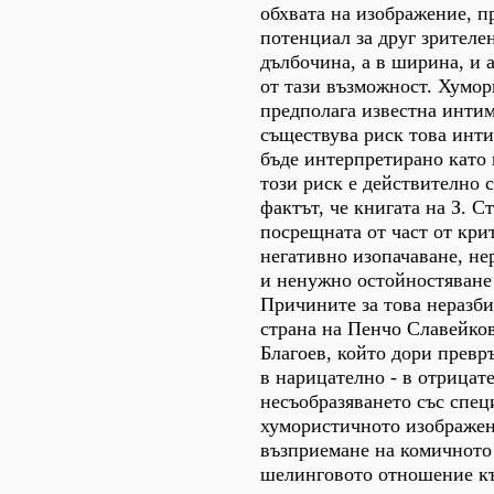
обхвата на изображение, п
потенциал за друг зрителен
дълбочина, а в ширина, и 
от тази възможност. Хумо
предполага известна интим
съществува риск това инт
бъде интерпретирано като 
този риск е действително 
фактът, че книгата на З. С
посрещната от част от кри
негативно изопачаване, н
и ненужно остойностяване
Причините за това неразби
страна на Пенчо Славейко
Благоев, който дори превр
в нарицателно - в отрицат
несъобразяването със спец
хумористичното изображен
възприемане на комичното 
шелинговото отношение къ