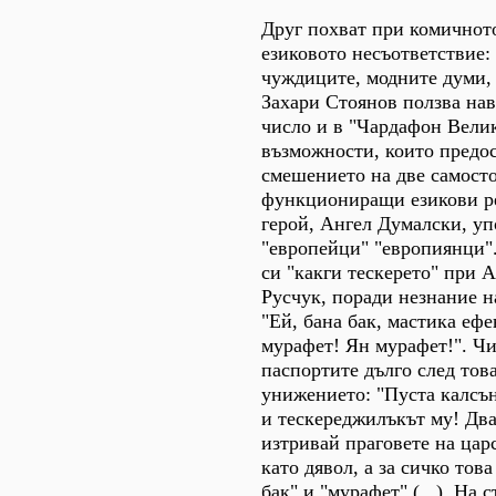
Друг похват при комичнот
езиковото несъответствие:
чуждиците, модните думи,
Захари Стоянов ползва нав
число и в "Чардафон Велик
възможности, които предос
смешението на две самост
функциониращи езикови р
герой, Ангел Думалски, уп
"европейци" "европиянци"
си "какги тескерето" при 
Русчук, поради незнание н
"Ей, бана бак, мастика еф
мурафет! Ян мурафет!". Ч
паспортите дълго след тов
унижението: "Пуста калсън
и тескереджилъкът му! Два
изтривай праговете на цар
като дявол, а за сичко това
бак" и "мурафет" (...). На 