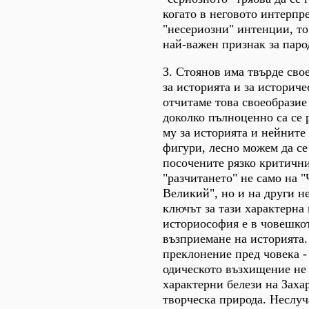
когато в неговото интерпр
"несериозни" интенции, то
най-важен признак за паро
З. Стоянов има твърде св
за историята и за историче
отчитаме това своеобразие 
доколко пълноценно са се 
му за историята и нейнит
фигури, лесно можем да се
посочените рязко критичн
"разчитането" не само на 
Великий", но и на други н
ключът за тази характерна
историософия е в човешко
възприемане на историята.
преклонение пред човека -
одическото възхищение не 
характерни белези на Заха
творческа природа. Неслуч