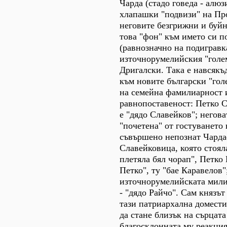
Чарда (стадо говеда - алюз
хлапашки "подвизи" на Пр
неговите безгрижни и буйн
това "фон" към името си п
(равнозначно на подигравк
източнорумелийския "голе
Дригалски. Така е навсякъ
към новите български "го
на семейна фамилиарност 
равнопоставеност: Петко 
е "дядо Славейков"; негова
"почетена" от гостуването 
съвършено непознат Чарда
Славейковица, която стоял
плетяла бял чорап", Петко 
Петко", ту "бае Каравелов"
източнорумелийската мил
- "дядо Райчо". Сам князът
тази патриархална домести
да стане близък на сърцата
благосклонната му реакция