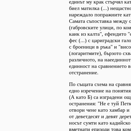
единът му крак стърчял кат
биел матилка (...) нещаст
нареждало попражните кат
Самата съпоставка между 
(габровските улици, по ко
каик из калта", ефендито "
фес (...) с цариградски гал
с броеници в ръка" и "вис
(логаритмите), бързото сх
различното, на наеединнот
единност на сравнението 
отстранение.
По същата схема на сравня
едно изречение на понятия
(А като Б) са изградени о
остранения: "Не е туй Пет
отвори чене като хамбар и 
от деветдесят и девят дере
носът сумти като кадийско 
вметнати епизоди това ко