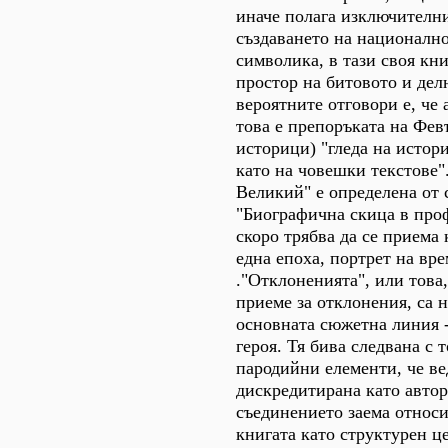
иначе полага изключителн
създаването на националн
символика, в тази своя кни
простор на битовото и дел
вероятните отговори е, че
това е препоръката на Фев
историци) "гледа на истор
като на човешки текстове"
Великий" е определена от 
"Биографична скица в проф
скоро трябва да се приема 
една епоха, портрет на вр
."Отклоненията", или това,
приеме за отклонения, са 
основната сюжетна линия -
героя. Тя бива следвана с 
пародийни елементи, че ве
дискредитирана като автор
съединението заема относи
книгата като структурен ц