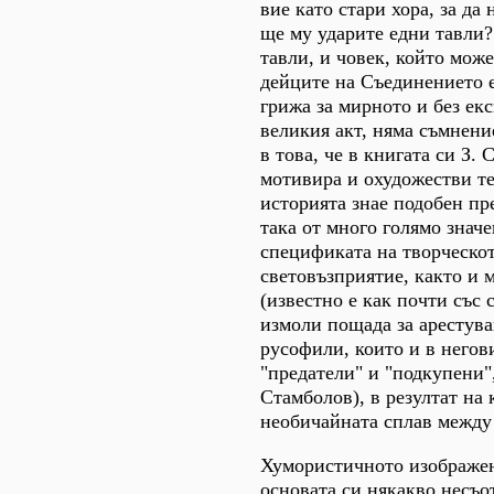
вие като стари хора, за да 
ще му ударите едни тавли?
тавли, и човек, който може
дейците на Съединението 
грижа за мирното и без ек
великия акт, няма съмнени
в това, че в книгата си З. 
мотивира и охудожестви тез
историята знае подобен пр
така от много голямо значе
спецификата на творческо
световъзприятие, както и 
(известно е как почти със 
измоли пощада за арестув
русофили, които и в негов
"предатели" и "подкупени"
Стамболов), в резултат на 
необичайната сплав между
Хумористичното изображен
основата си някакво несъо