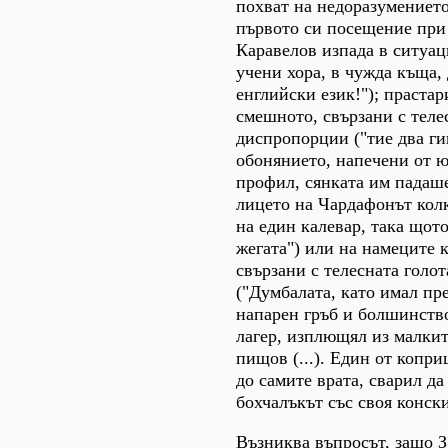
похват на недоразумениет
първото си посещение при
Каравелов изпада в ситуац
учени хора, в чужда къща, 
енглийски език!"); праста
смешното, свързани с теле
диспропорции ("тие два ги
обонянието, напечени от ю
профил, сянката им падаш
лицето на Чардафонът кол
на един калевар, така щото
жегата") или на намеците к
свързани с телесната голот
("Думбалата, като имал пр
напарен гръб и болшинств
лагер, изплющял из малкит
пищов (...). Един от копри
до самите врата, сварил да
бохчалъкът със своя конски
Възниква въпросът, защо З