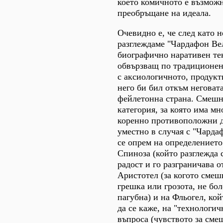
което комичното е възмож
преобръщане на идеала.
Очевидно е, че след като 
разглеждаме "Чардафон Ве
биографично наративен тек
обвързващ по традиционен
с аксиологичното, продукт
него би бил откъм неговат
фейлетонна страна. Смешн
категория, за която има мн
коренно противоположни 
уместно в случая с "Чарда
се опрем на определението
Спиноза (който разглежда 
радост и го разграничава о
Аристотел (за когото смеш
грешка или грозота, не бол
пагубна) и на Фльогел, кой
да се каже, на "технологич
въпроса (чувството за сме