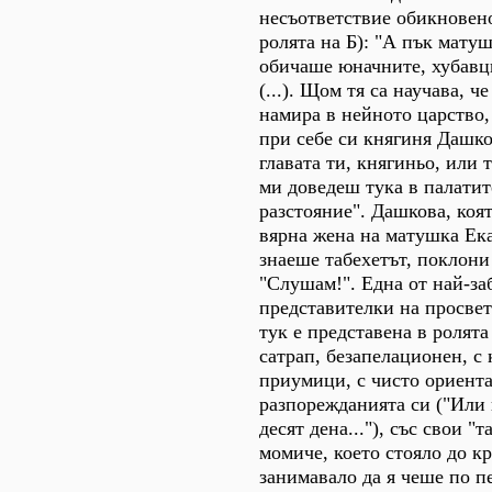
несъответствие обикновено
ролята на Б): "А пък мату
обичаше юначните, хубавц
(...). Щом тя са научава, ч
намира в нейното царство,
при себе си княгиня Дашко
главата ти, княгиньо, или 
ми доведеш тука в палатит
разстояние". Дашкова, коя
вярна жена на матушка Ека
знаеше табехетът, поклони 
"Слушам!". Една от най-з
представителки на просве
тук е представена в ролят
сатрап, безапелационен, с
приумици, с чисто ориент
разпорежданията си ("Или г
десят дена..."), със свои "т
момиче, което стояло до кр
занимавало да я чеше по п