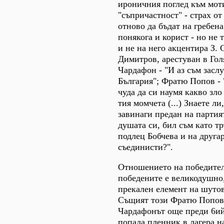
ироничния поглед към моти
"съпричастност" - страх от
отново да бъдат на гребена
понякога и корист - но не 
и не на него акцентира З. 
Димитров, арестуван в Гол
Чардафон - "И аз съм засл
България"; Фратю Попов - "
чуда да си наумя какво зло
тия момчета (...) Знаете ли
завинаги предан на партия
душата си, бил съм като тр
подлец Бобчева и на друга
съединисти?".
Отношението на победите
победените е великодушно,
прекален елемент на шутов
Същият този Фратю Попов,
Чардафонът още преди 6ий
попада пленник в лагера 