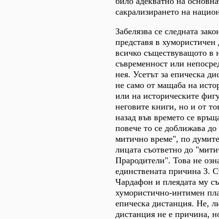
било адекватно на основна
сакрализирането на национ
Забелязва се следната зако
представя в хумористичен
всичко съществуващото в 
съвременност или непосре
нея. Усетът за епическа ди
не само от мащаба на исто
или на историческите фигу
неговите книги, но и от то
назад във времето се връща
повече то се доближава до
митично време", по думите
лицата съответно до "мит
Прародители". Това не озна
единствената причина З. С
Чардафон и плеядата му с
хумористично-интимен пла
епическа дистанция. Не, л
дистанция не е причина, н