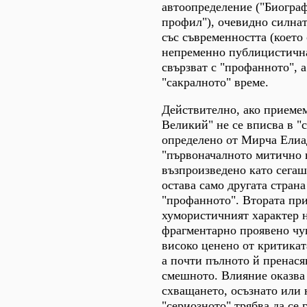
автоопределение ("Биогра
профил"), очевидно силнат
със съвременността (което 
непременно публицистична
свързват с "профанното", а
"сакралното" време.
Действително, ако приеме
Великий" не се вписва в "
определено от Мирча Елиа
"първоначалното митично 
възпроизведено като сегаш
остава само другата страна
"профанното". Втората пр
хумористичният характер н
фрагментарно проявено чув
високо ценено от критикат
а почти пълното й пренася
смешното. Влияние оказва
схващането, осъзнато или н
"сериозното" трябва да се 