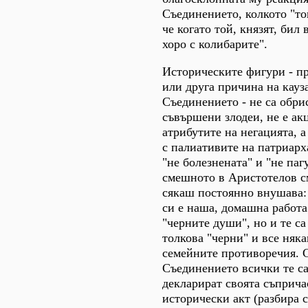
Съединението, колкото "то
че когато той, князят, бил 
хоро с колибарите".
Историческите фигури - п
или друга причина на кауз
Съединението - не са обри
съвършени злодеи, не е ак
атрибутите на негацията, а
с палиативите на патриарх
"не болезнената" и "не паг
смешното в Аристотелов с
сякаш постоянно внушава: 
си е наша, домашна работа
"черните души", но и те са 
толкова "черни" и все няк
семейните противоречия. С
Съединението всички те са
декларират своята съприча
исторически акт (разбира с