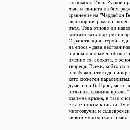
значимост. Иван Русков п
лъва и скицата на биограф
сравнение на "Чардафон В
авантюрния роман с акцент
пътя. Това отново ни наве
книгата като портрет на в
Странстващият герой - едн
на епоса - дава неогранич
широкопанорамен обхват н
именно тя, епохата, е осно
твореца. Всеки, който си п
неизбежно стига до синкре
като сюжетен паралелизъм
думите на В. Проп, могат д
в тяхната взаимна връзка.
взаимна връзка, в тази си
е ключът към книгата. Тя 
многозвучна и същевремен
своята многоликост и мног