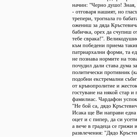
начин: "Черно душо! Зная, 
- отговаря нашият, но глас
трепери, трогнала го бабат
ожениш за дяда Кръстевича
бабичка, орех да счупиш от
тебе сврака!". Великодуши
към победени приема таки
патриархални форми, та ед
не познава нормите на тов
почудил дали става дума з
политически противник (к
подобни екстремални съби
от кръвопролитие и жесток
гостуване на някой стар и
фамилиас. Чардафон успок
"Не бой са, дядо Кръстеви
Исака ще Ви направи една 
оцет и с пипер, да си усет
а вече в градеца се грижи 
развлечения: "Дядо Кръстев