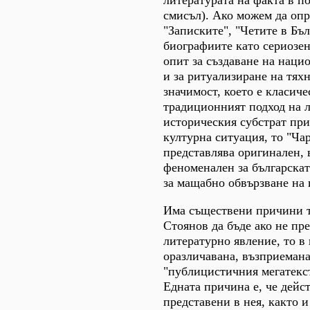
литературата на факта в 
смисъл). Ако можем да оп
"Записките", "Четите в Бъл
биографиите като сериозе
опит за създаване на наци
и за ритуализиране на тях
значимост, което е класиче
традиционният подход на 
историческия субстрат пр
културна ситуация, то "Ч
представлява оригинален, 
феноменален за българска
за мащабно обвързване на 
Има съществени причини т
Стоянов да бъде ако не пр
литературно явление, то в
оразличавана, възприемана
"публицистичния мегатекст" 
Едната причина е, че дейст
представени в нея, както 