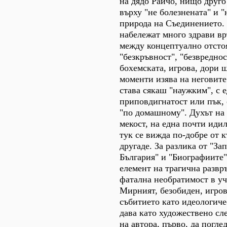
на дядо Райчо, нищо друго
върху "не болезнената" и "
природа на Съединението. 
набележат много здрави вр
между концептуално отсто
"безкръвност", "безвреднос
бохемската, игрова, дори 
моменти изява на неговите
става сякаш "наужким", с 
приповдигнатост или пък, 
"по домашному". Духът на
мекост, на една почти иди
тук се вижда по-добре от к
другаде. За разлика от "За
България" и "Биографиите"
елемент на трагична развръ
фатална необратимост в уч
Мирният, безобиден, игров
събитието като идеологич
дава като художествено сл
на автора, първо, да погле