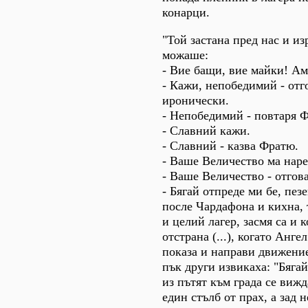
конарци.
"Той застана пред нас и из
можаше:
- Вие бащи, вие майки! Ама
- Кажи, непобедимий - от
иронически.
- Непобедимий - повтаря 
- Славний кажи.
- Славний - казва Фратю.
- Ваше Величество ма наре
- Ваше Величество - отгов
- Бягай отпреде ми бе, пез
после Чардафона и кихна, т
и целий лагер, засмя са и 
отстрана (...), когато Анг
показа и направи движение,
пък други извикаха: "Бягай,
из пътят към града се вижд
един стълб от прах, а зад 