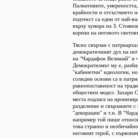
Палиативите, умереността,
крайности и отсъствието н
подтекст са едни от най-в
върху хумора на З. Стояно
корени на неговото светов
Тясно свързан с патриарха
демократичният дух на нег
на "Чардафон Великий" в ч
Демократизмът му е, разби
"кабинетни" идеологии, но
солидни основи са в патри
равнопоставеност на трад
обществен модел. Захари 
места подлага на иронизир
разделение и свързаните с 
"декорации" и т.н. В "Чар
например той пише относн
това странно и необичайно
неговият герой, с първона