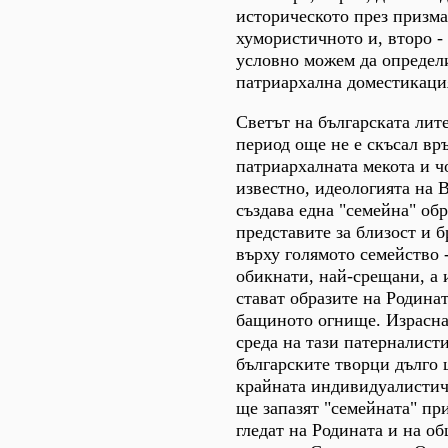
историческото през призма
хумористичното и, второ -
условно можем да определ
патриархална доместикаци
Светът на българската лите
период още не е скъсал връ
патриархалната мекота и ч
известно, идеологията на 
създава една "семейна" об
представите за близост и 
върху голямото семейство 
обикнати, най-срещани, а
стават образите на Родина
бащиното огнище. Израсна
среда на тази патерналист
българските творци дълго 
крайната индивидуалистич
ще запазят "семейната" при
гледат на Родината и на о