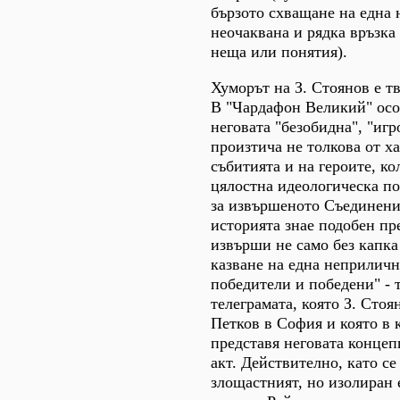
бързото схващане на една 
неочаквана и рядка връзка
неща или понятия).
Хуморът на З. Стоянов е т
В "Чардафон Великий" осо
неговата "безобидна", "игр
произтича не толкова от х
събитията и на героите, ко
цялостна идеологическа по
за извършеното Съединени
историята знае подобен пре
извърши не само без капка 
казване на една неприлич
победители и победени" - т
телеграмата, която З. Стоя
Петков в София и която в
представя неговата концеп
акт. Действително, като с
злощастният, но изолиран 