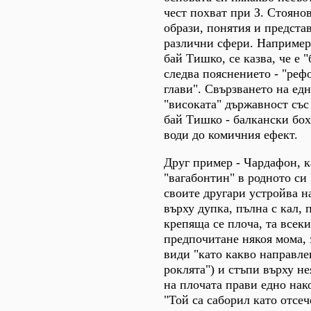
чест похват при З. Стоянов
образи, понятия и предста
различни сфери. Например 
бай Тишко, се казва, че е 
следва пояснението - "реф
глави". Свързването на ед
"високата" държавност със
бай Тишко - балкански бох
води до комичния ефект.
Друг пример - Чардафон, к
"вагабонтин" в родното си 
своите другари устройва н
върху дупка, пълна с кал, 
крепяща се плоча, та всеки
предпочитане някоя мома, 
види "като какво направле
роклята") и стъпи върху не
на плочата прави едно нак
"Той са саборил като отсеч