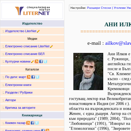
Настройки:
Разшири
Стесни
|
Уголеми
Ум
АНИ ИЛ
Издателство
=================
:.
Издателство LiterNet
Медии
e-mail :
ailkov@slav
:.
Електронно списание LiterNet
Ани Илков е 
:.
Електронно списание БЕЛ
с. Ружинци,
:.
Културни новини
английска ги
после и Бълг
Каталози
"Св. Климент
:.
По дати
:
март
късно - след
Металургичн
:.
Електронни книги
Кремиковци -
:.
Раздели / Рубрики
Възрожденска
гостуващ лектор във Великобритан
:.
Автори
понастоящем в Индия (от 2006 г.)
:.
Критика за авторите
областта на възрожденската и нова
Женен, с една дъщеря. Автор на с
Книжарници
към природата" (1989; 2004), "Пол
:.
Книжен пазар
"Любовници" (1991), "Изворът на 
"Етимологики" (1996), "Зверовете 
:.
Книгосвят: сравни цени