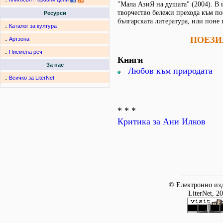
"Мала АзиЯ на душата" (2004). В 
творчество бележи прехода към п
Ресурси
българската литература, или поне 
:.
Каталог за култура
ПОЕЗИ
:.
Артзона
:.
Писмена реч
Книги
За нас
Любов към природата
:.
Всичко за LiterNet
* * *
Критика за Ани Илков
© Електронно изд
LiterNet, 2