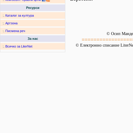
Ресурси
:.
Каталог за култура
:.
Артзона
:.
Писмена реч
© Осип Манд
=================
За нас
© Електронно списание LiterNet
:.
Всичко за LiterNet