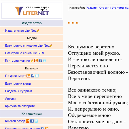
Настройки:
Разшири
Стесни
|
Уголеми
Ум
* * *
Издателство
:.
Издателство LiterNet
Медии
:.
Електронно списание LiterNet
Бесшумное веретено
Отпущено моей рукою.
:.
Електронно списание БЕЛ
И - мною ли оживлено -
:.
Културни новини
Переливается оно
Каталози
Безостановочной волною -
:.
По дати
:
март
Веретено.
:.
Електронни книги
Все одинаково темно;
:.
Раздели / Рубрики
Все в мире переплетено
:.
Автори
Моею собствонной рукою;
:.
Критика за авторите
И, непрерывно и одно,
Книжарници
Обуреваемое мною
Остановить мне не дано -
:.
Книжен пазар
Веретено.
:.
Книгосвят: сравни цени